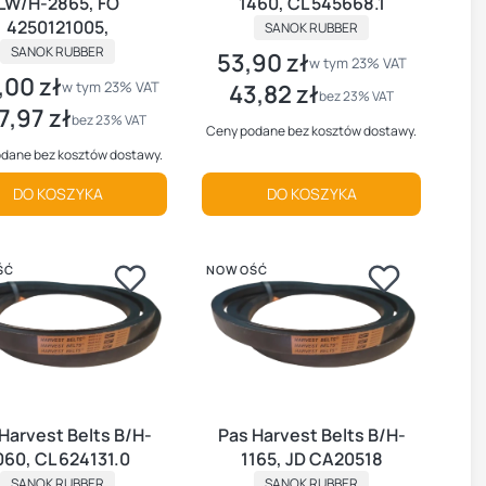
LW/H-2865, FO
1460, CL 545668.1
PRODUCENT
4250121005,
SANOK RUBBER
PRODUCENT
SANOK RUBBER
53,90 zł
Cena brutto
w tym %s VAT
w tym
23%
VAT
,00 zł
brutto
w tym %s VAT
w tym
23%
VAT
43,82 zł
Cena netto
bez 23% VAT
7,97 zł
 netto
bez 23% VAT
Ceny podane bez kosztów dostawy.
dane bez kosztów dostawy.
DO KOSZYKA
DO KOSZYKA
ŚĆ
NOWOŚĆ
Harvest Belts B/H-
Pas Harvest Belts B/H-
060, CL 624131.0
1165, JD CA20518
PRODUCENT
PRODUCENT
SANOK RUBBER
SANOK RUBBER