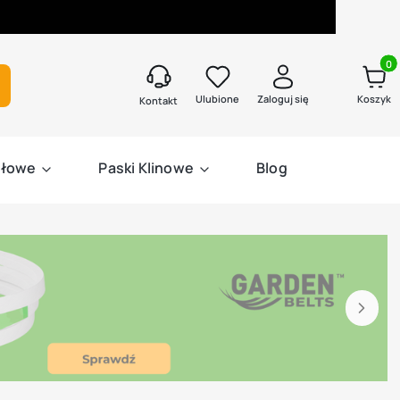
Produk
kaj
Ulubione
Zaloguj się
Koszyk
Kontakt
słowe
Paski Klinowe
Blog