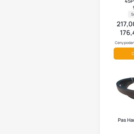
4SP
P
S
217,0
Cena br
176,
Cena ne
Ceny podan
D
Pas Ha