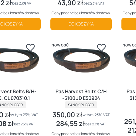
2 zł
43,90 zł
54
tto
Cena netto
Cen
bez 23% VAT
bez 23% VAT
e bez kosztów dostawy.
Ceny podane bez kosztów dostawy.
Ceny po
O KOSZYKA
DO KOSZYKA
NOWOŚĆ
NOWO
rvest Belts B/H-
Pas Harvest Belts C/H
Pas
, CL 070310.1
-5100 JD E50924
31
RODUCENT
PRODUCENT
ANOK RUBBER
SANOK RUBBER
0 zł
350,00 zł
utto
Cena brutto
w tym %s VAT
w tym %s VAT
w tym
23%
VAT
w tym
23%
VAT
261
Cena 
08 zł
284,55 zł
tto
Cena netto
bez 23% VAT
bez 23% VAT
21
Cena
e bez kosztów dostawy.
Ceny podane bez kosztów dostawy.