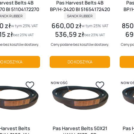
arvest Belts 4B
Pas Harvest Belts 4B
Pas
70 BI 51104172270
BP/H-2420 BI 51654172420
BP/H
RODUCENT
PRODUCENT
ANOK RUBBER
SANOK RUBBER
0 zł
660,00 zł
850
utto
Cena brutto
Cena 
w tym %s VAT
w tym %s VAT
w tym
23%
VAT
w tym
23%
VAT
15 zł
536,59 zł
69
tto
Cena netto
Cena
bez 23% VAT
bez 23% VAT
e bez kosztów dostawy.
Ceny podane bez kosztów dostawy.
Ceny po
O KOSZYKA
DO KOSZYKA
NOWOŚĆ
NOWO
Harvest Belts
Pas Harvest Belts 50X21
Pas 