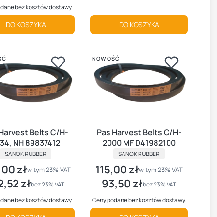
dane bez kosztów dostawy.
DO KOSZYKA
DO KOSZYKA
ŚĆ
NOWOŚĆ
Harvest Belts C/H-
Pas Harvest Belts C/H-
34, NH 89837412
2000 MF D41982100
PRODUCENT
PRODUCENT
SANOK RUBBER
SANOK RUBBER
,00 zł
115,00 zł
brutto
Cena brutto
w tym %s VAT
w tym %s VAT
w tym
23%
VAT
w tym
23%
VAT
2,52 zł
93,50 zł
 netto
Cena netto
bez 23% VAT
bez 23% VAT
dane bez kosztów dostawy.
Ceny podane bez kosztów dostawy.