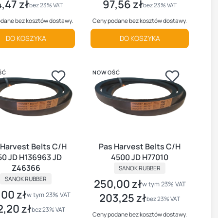
,47 zł
97,56 zł
a netto
Cena netto
bez 23% VAT
bez 23% VAT
dane bez kosztów dostawy.
Ceny podane bez kosztów dostawy.
DO KOSZYKA
DO KOSZYKA
ŚĆ
NOWOŚĆ
 Harvest Belts C/H
Pas Harvest Belts C/H
50 JD H136963 JD
4500 JD H77010
PRODUCENT
Z46366
SANOK RUBBER
PRODUCENT
SANOK RUBBER
250,00 zł
Cena brutto
w tym %s VAT
w tym
23%
VAT
,00 zł
brutto
w tym %s VAT
w tym
23%
VAT
203,25 zł
Cena netto
bez 23% VAT
2,20 zł
 netto
bez 23% VAT
Ceny podane bez kosztów dostawy.