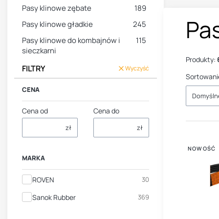
Pasy klinowe zębate
189
Pas
Pasy klinowe gładkie
245
Pasy klinowe do kombajnów i
115
sieczkarni
Produkty:
FILTRY
Wyczyść
Sortowani
CENA
Domyśln
Cena od
Cena do
zł
zł
NOWOŚĆ
MARKA
Marka
ROVEN
30
Sanok Rubber
369