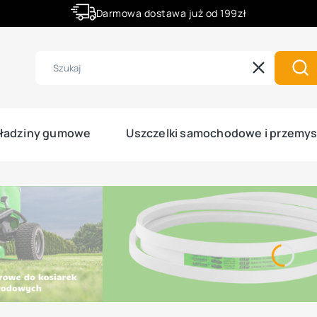
Darmowa dostawa już od 199zł
Rabaty -50% na wybrane produkty
Wyczyść
Szu
ładziny gumowe
Uszczelki samochodowe i przemy