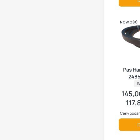
D
NOWOŚĆ
Pas Ha
2485
P
S
145,0
Cena br
117,
Cena ne
Ceny podan
D