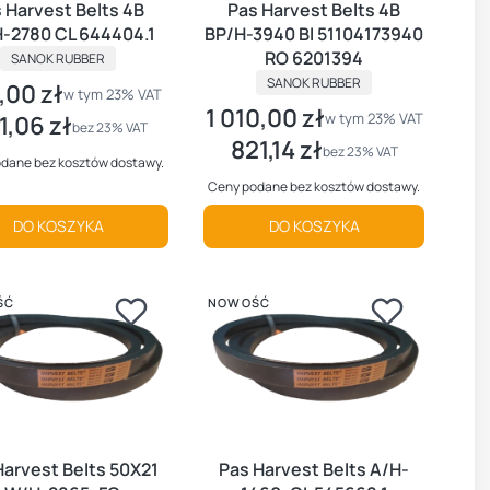
 Harvest Belts 4B
Pas Harvest Belts 4B
-2780 CL 644404.1
BP/H-3940 BI 51104173940
PRODUCENT
RO 6201394
SANOK RUBBER
PRODUCENT
SANOK RUBBER
,00 zł
brutto
w tym %s VAT
w tym
23%
VAT
1 010,00 zł
Cena brutto
w tym %s VAT
w tym
23%
VAT
1,06 zł
 netto
bez 23% VAT
821,14 zł
Cena netto
bez 23% VAT
dane bez kosztów dostawy.
Ceny podane bez kosztów dostawy.
DO KOSZYKA
DO KOSZYKA
ŚĆ
NOWOŚĆ
Harvest Belts 50X21
Pas Harvest Belts A/H-