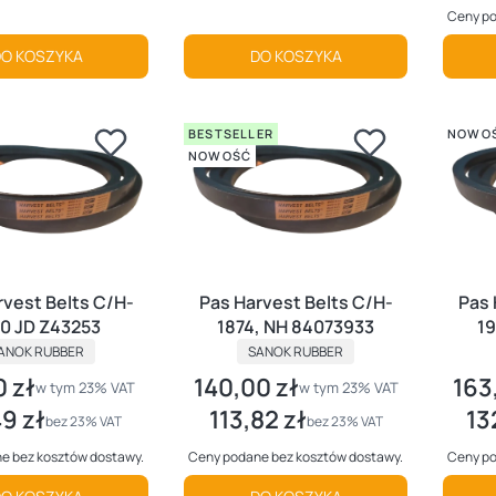
Ceny po
O KOSZYKA
DO KOSZYKA
BESTSELLER
NOWO
NOWOŚĆ
rvest Belts C/H-
Pas Harvest Belts C/H-
Pas 
0 JD Z43253
1874, NH 84073933
19
RODUCENT
PRODUCENT
ANOK RUBBER
SANOK RUBBER
 zł
140,00 zł
163
utto
Cena brutto
Cena 
w tym %s VAT
w tym %s VAT
w tym
23%
VAT
w tym
23%
VAT
9 zł
113,82 zł
13
tto
Cena netto
Cena
bez 23% VAT
bez 23% VAT
e bez kosztów dostawy.
Ceny podane bez kosztów dostawy.
Ceny po