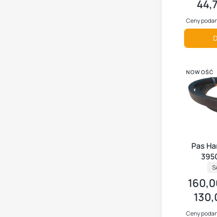
44,7
Cena ne
Ceny podan
D
NOWOŚĆ
Pas Ha
3950
P
S
160,0
Cena br
130,
Cena ne
Ceny podan