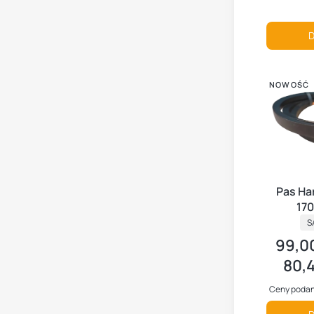
D
NOWOŚĆ
Pas Ha
170
P
S
99,00
Cena br
80,4
Cena ne
Ceny podan