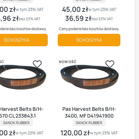
00 zł
45,00 zł
 brutto
Cena brutto
w tym %s VAT
w tym %s VAT
w tym
23%
VAT
w tym
23%
VAT
,96 zł
36,59 zł
 netto
Cena netto
bez 23% VAT
bez 23% VAT
dane bez kosztów dostawy.
Ceny podane bez kosztów dostawy.
DO KOSZYKA
DO KOSZYKA
ŚĆ
NOWOŚĆ
Harvest Belts B/H-
Pas Harvest Belts B/H-
670 CL 233843.1
3400, MF D41941900
PRODUCENT
PRODUCENT
SANOK RUBBER
SANOK RUBBER
00 zł
120,00 zł
 brutto
Cena brutto
w tym %s VAT
w tym %s VAT
w tym
23%
VAT
w tym
23%
VAT