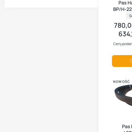
Pas H
BP/H-22
P
S
780,0
Cena br
634,
Cena ne
Ceny podan
D
NOWOŚĆ
Pas 