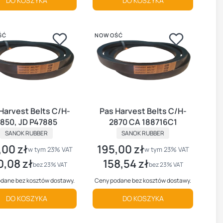
DO KOSZYKA
DO KOSZYKA
ŚĆ
NOWOŚĆ
Harvest Belts C/H-
Pas Harvest Belts C/H-
850, JD P47885
2870 CA 188716C1
PRODUCENT
PRODUCENT
SANOK RUBBER
SANOK RUBBER
,00 zł
195,00 zł
brutto
Cena brutto
w tym %s VAT
w tym %s VAT
w tym
23%
VAT
w tym
23%
VAT
0,08 zł
158,54 zł
 netto
Cena netto
bez 23% VAT
bez 23% VAT
dane bez kosztów dostawy.
Ceny podane bez kosztów dostawy.
DO KOSZYKA
DO KOSZYKA