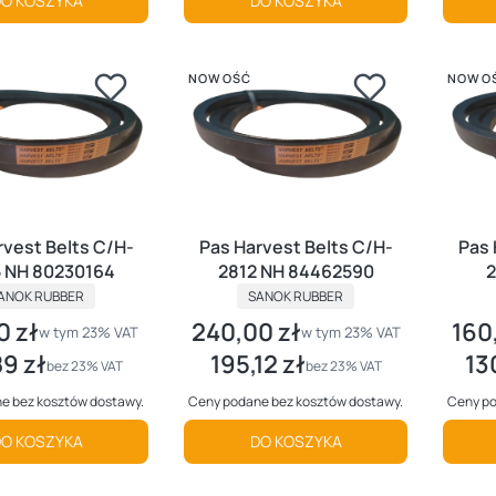
O KOSZYKA
DO KOSZYKA
NOWOŚĆ
NOWO
rvest Belts C/H-
Pas Harvest Belts C/H-
Pas 
 NH 80230164
2812 NH 84462590
2
RODUCENT
PRODUCENT
ANOK RUBBER
SANOK RUBBER
0 zł
240,00 zł
160
utto
Cena brutto
Cena 
w tym %s VAT
w tym %s VAT
w tym
23%
VAT
w tym
23%
VAT
89 zł
195,12 zł
13
tto
Cena netto
Cena
bez 23% VAT
bez 23% VAT
e bez kosztów dostawy.
Ceny podane bez kosztów dostawy.
Ceny po
O KOSZYKA
DO KOSZYKA