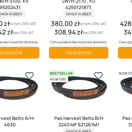
B/H-3100, KV
LW/H-2170 , FO
99202431
4250121877,
RODUCENT
PRODUCENT
ANOK RUBBER
SANOK RUBBER
0 zł
380,00 zł
428
utto
Cena brutto
Cena 
w tym %s VAT
w tym %s VAT
w tym
23%
VAT
w tym
23%
VAT
42 zł
308,94 zł
34
tto
Cena netto
Cena
bez 23% VAT
bez 23% VAT
e bez kosztów dostawy.
Ceny podane bez kosztów dostawy.
Ceny po
O KOSZYKA
DO KOSZYKA
BESTSELLER
NOWO
NOWOŚĆ
rvest Belts A/H-
Pas Harvest Belts B/H
Pas 
4630
2240 MF 621261M1
1
PRODUCENT
SANOK RUBBER