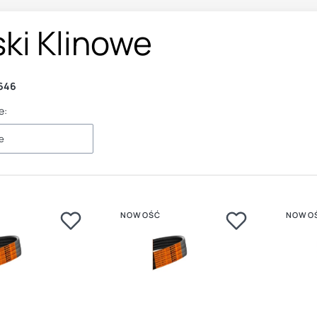
ki Klinowe
646
e:
e
NOWOŚĆ
NOWO