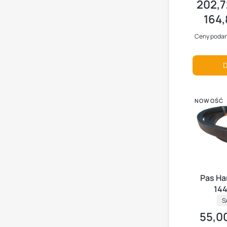
202,7
Cena br
164,
Cena ne
Ceny podan
D
NOWOŚĆ
Pas Ha
144
P
S
55,00
Cena b