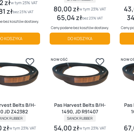
2 zł
utto
w tym %s VAT
w tym
23%
VAT
80,00 zł
43,
Cena brutto
Cena
w tym %s VAT
w tym
23%
VAT
81 zł
tto
bez 23% VAT
65,04 zł
34
Cena netto
Cena
bez 23% VAT
e bez kosztów dostawy.
Ceny podane bez kosztów dostawy.
Ceny po
O KOSZYKA
DO KOSZYKA
NOWOŚĆ
NOWO
rvest Belts B/H-
Pas Harvest Belts B/H-
Pas 
0 JD Z42382
1490, JD R91407
1
RODUCENT
PRODUCENT
ANOK RUBBER
SANOK RUBBER
 zł
54,00 zł
67,
rutto
Cena brutto
Cena
w tym %s VAT
w tym %s VAT
w tym
23%
VAT
w tym
23%
VAT