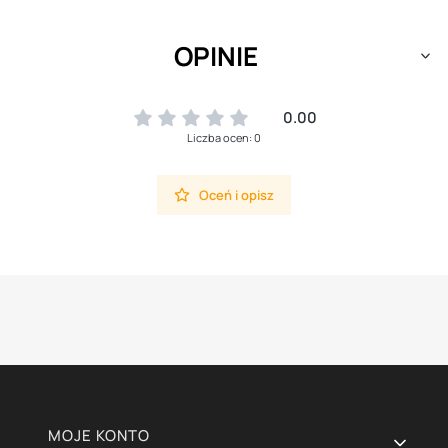
OPINIE
0.00
Liczba ocen: 0
Oceń i opisz
Linki w stopce
MOJE KONTO