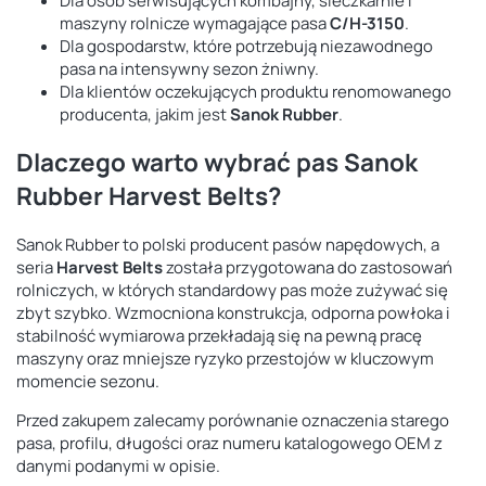
Dla osób serwisujących kombajny, sieczkarnie i
maszyny rolnicze wymagające pasa
C/H-3150
.
Dla gospodarstw, które potrzebują niezawodnego
pasa na intensywny sezon żniwny.
Dla klientów oczekujących produktu renomowanego
producenta, jakim jest
Sanok Rubber
.
Dlaczego warto wybrać pas Sanok
Rubber Harvest Belts?
Sanok Rubber to polski producent pasów napędowych, a
seria
Harvest Belts
została przygotowana do zastosowań
rolniczych, w których standardowy pas może zużywać się
zbyt szybko. Wzmocniona konstrukcja, odporna powłoka i
stabilność wymiarowa przekładają się na pewną pracę
maszyny oraz mniejsze ryzyko przestojów w kluczowym
momencie sezonu.
Przed zakupem zalecamy porównanie oznaczenia starego
pasa, profilu, długości oraz numeru katalogowego OEM z
danymi podanymi w opisie.