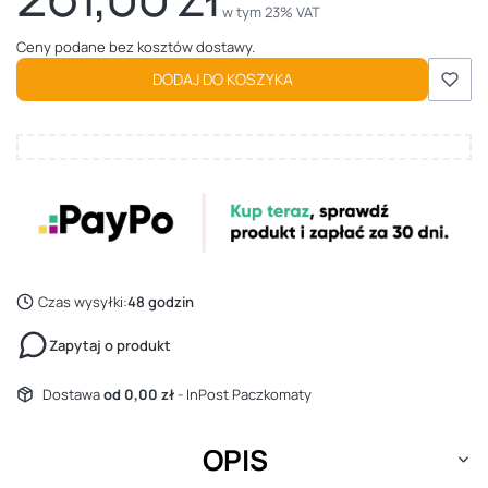
w tym 23% VAT
w tym
23%
VAT
Ceny podane bez kosztów dostawy.
DODAJ DO KOSZYKA
Czas wysyłki:
48 godzin
Zapytaj o produkt
Dostawa
od 0,00 zł
- InPost Paczkomaty
OPIS