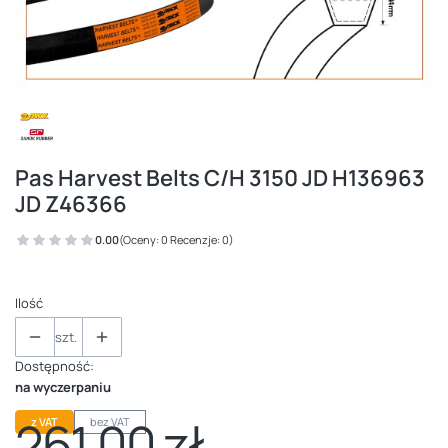
Pas Harvest Belts C/H 3150 JD H136963
JD Z46366
0.00
(Oceny: 0 Recenzje: 0)
Ilość
szt.
Dostępność:
na wyczerpaniu
261,00 zł
z VAT
bez VAT
Cena