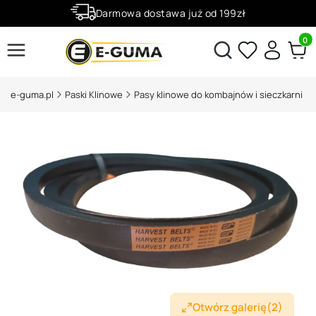
Darmowa dostawa już od 199zł
Rabaty -50% na wybrane produkty
Produ
Otwórz wyszukiwarkę
e-guma.pl
Paski Klinowe
Pasy klinowe do kombajnów i sieczkarni
Otwórz galerię
(2)