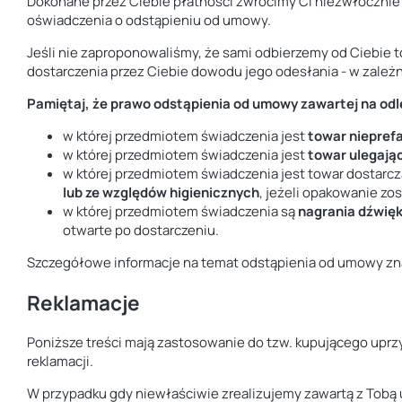
Dokonane przez Ciebie płatności zwrócimy Ci niezwłocznie n
oświadczenia o odstąpieniu od umowy.
Jeśli nie zaproponowaliśmy, że sami odbierzemy od Ciebie 
dostarczenia przez Ciebie dowodu jego odesłania - w zależn
Pamiętaj, że prawo odstąpienia od umowy zawartej na odle
w której przedmiotem świadczenia jest
towar niepref
w której przedmiotem świadczenia jest
towar ulegają
w której przedmiotem świadczenia jest towar dostar
lub ze względów higienicznych
, jeżeli opakowanie zo
w której przedmiotem świadczenia są
nagrania dźwię
otwarte po dostarczeniu.
Szczegółowe informacje na temat odstąpienia od umowy zn
Reklamacje
Poniższe treści mają zastosowanie do tzw. kupującego uprzy
reklamacji.
W przypadku gdy niewłaściwie zrealizujemy zawartą z Tobą 