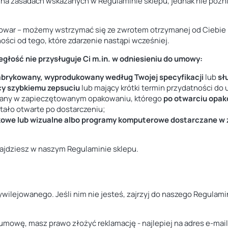
a zasadach wskazanych w Regulaminie sklepu, jednak nie później
towar – możemy wstrzymać się ze zwrotem otrzymanej od Ciebie 
ości od tego, które zdarzenie nastąpi wcześniej.
głość nie przysługuje Ci m.in. w odniesieniu do umowy:
abrykowany, wyprodukowany według Twojej specyfikacji
lub
sł
cy szybkiemu zepsuciu
lub mający krótki termin przydatności do 
czany w zapieczętowanym opakowaniu, którego
po otwarciu opak
stało otwarte po dostarczeniu;
kowe lub wizualne albo programy komputerowe dostarczane 
ajdziesz w naszym Regulaminie sklepu.
wilejowanego. Jeśli nim nie jesteś, zajrzyj do naszego Regulam
umowę, masz prawo złożyć reklamację - najlepiej na adres e-mail