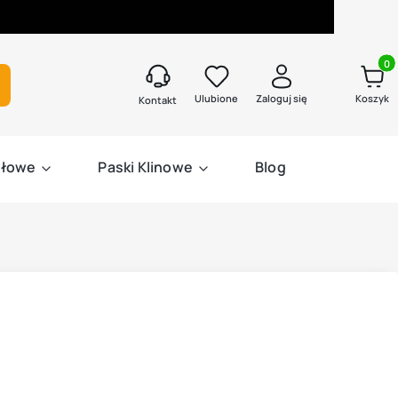
Produk
kaj
Ulubione
Zaloguj się
Koszyk
Kontakt
słowe
Paski Klinowe
Blog