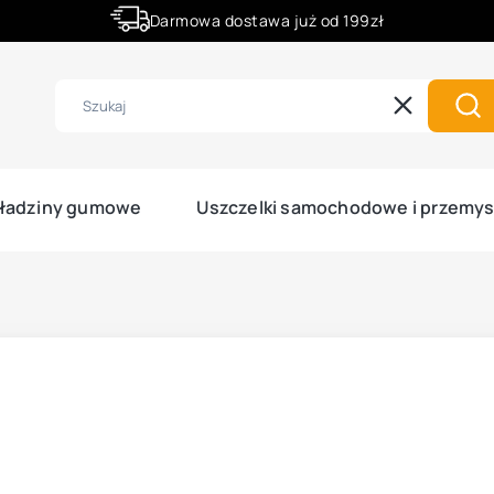
Darmowa dostawa już od 199zł
Rabaty -50% na wybrane produkty
Wyczyść
Szu
ładziny gumowe
Uszczelki samochodowe i przemy