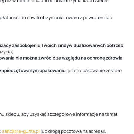
 niż w terminie 14 dni od dnia otrzymania od Ciebie
płatności do chwili otrzymania towaru z powrotem lub
użący zaspokojeniu Twoich zindywidualizowanych potrzeb
;
użycia;
owania nie można zwrócić ze względu na ochronę zdrowia
w zapieczętowanym opakowaniu
, jeżeli opakowanie zostało
inu sklepu, aby uzyskać szczegółowe informacje na temat
:
sanok@e-guma.pl
lub drogą pocztową na adres ul.