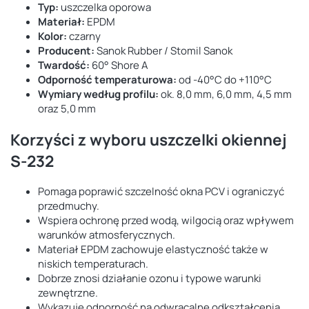
Typ:
uszczelka oporowa
Materiał:
EPDM
Kolor:
czarny
Producent:
Sanok Rubber / Stomil Sanok
Twardość:
60° Shore A
Odporność temperaturowa:
od -40°C do +110°C
Wymiary według profilu:
ok. 8,0 mm, 6,0 mm, 4,5 mm
oraz 5,0 mm
Korzyści z wyboru uszczelki okiennej
S-232
Pomaga poprawić szczelność okna PCV i ograniczyć
przedmuchy.
Wspiera ochronę przed wodą, wilgocią oraz wpływem
warunków atmosferycznych.
Materiał EPDM zachowuje elastyczność także w
niskich temperaturach.
Dobrze znosi działanie ozonu i typowe warunki
zewnętrzne.
Wykazuje odporność na odwracalne odkształcenia