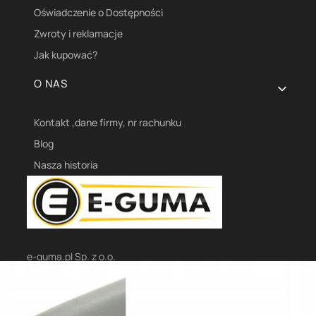
Oświadczenie o Dostępności
Zwroty i reklamacje
Jak kupować?
O NAS
Kontakt ,dane firmy, nr rachunku
Blog
Nasza historia
e-guma.pl Sp. z o.o.
ul. Legionów Polskich 10