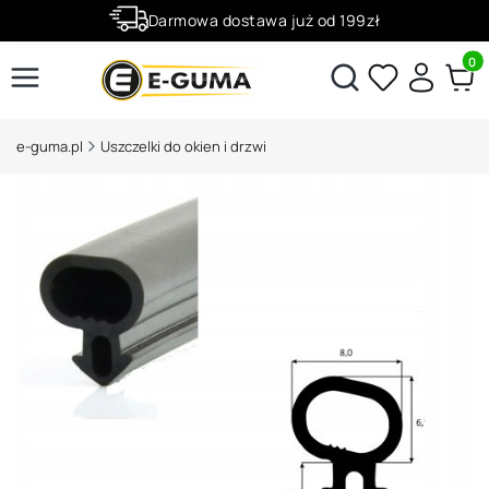
Darmowa dostawa już od 199zł
Rabaty -50% na wybrane produkty
Produ
Otwórz wyszukiwarkę
e-guma.pl
Uszczelki do okien i drzwi