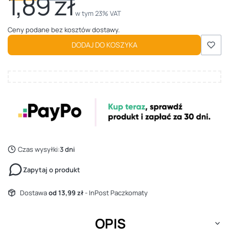
1,89 zł
Cena
w tym 23% VAT
w tym
23%
VAT
Ceny podane bez kosztów dostawy.
DODAJ DO KOSZYKA
Czas wysyłki:
3 dni
Zapytaj o produkt
Dostawa
od 13,99 zł
- InPost Paczkomaty
OPIS