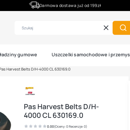
Darmowa dostawa już od 199zł
Rabaty -50% na wybrane produkty
Wyczyść
Szu
ładziny gumowe
Uszczelki samochodowe i przemy
Pas Harvest Belts D/H-4000 CL 630169.0
Pas Harvest Belts D/H-
4000 CL 630169.0
0.00
(Oceny: 0 Recenzje: 0)