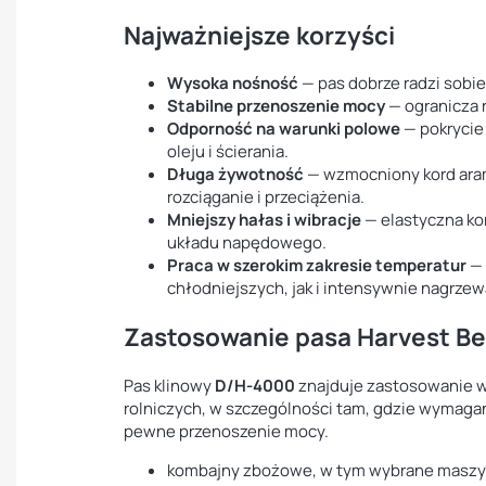
Najważniejsze korzyści
Wysoka nośność
— pas dobrze radzi sobi
Stabilne przenoszenie mocy
— ogranicza 
Odporność na warunki polowe
— pokrycie
oleju i ścierania.
Długa żywotność
— wzmocniony kord ara
rozciąganie i przeciążenia.
Mniejszy hałas i wibracje
— elastyczna ko
układu napędowego.
Praca w szerokim zakresie temperatur
— 
chłodniejszych, jak i intensywnie nagrze
Zastosowanie pasa Harvest Be
Pas klinowy
D/H-4000
znajduje zastosowanie 
rolniczych, w szczególności tam, gdzie wymagan
pewne przenoszenie mocy.
kombajny zbożowe, w tym wybrane mas