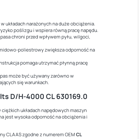
e w układach narażonych na duże obciążenia.
ryzyko poślizgu i wspiera równą pracę napędu.
 pasa chroni przed wpływem pyłu, wilgoci,
midowo-poliestrowy zwiększa odporność na
nstrukcja pomaga utrzymać płynną pracę
pas może być używany zarówno w
wających się warunkach.
lts D/H-4000 CL 630169.0
w ciężkich układach napędowych maszyn
a jest wysoka odporność na obciążenia i
zyny CLAAS zgodne z numerem OEM
CL