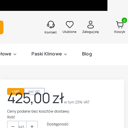
Produk
kaj
Ulubione
Zaloguj się
Koszyk
Kontakt
słowe
Paski Klinowe
Blog
425,00 zł
z VAT
bez VAT
Cena
w tym 23% VAT
w tym
23%
VAT
Ceny podane bez kosztów dostawy.
Ilość
Dostępność:
szt.