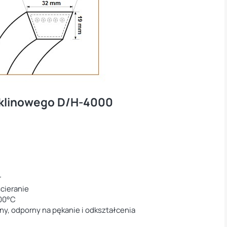
 klinowego D/H-4000
r
ścieranie
100°C
ny, odporny na pękanie i odkształcenia