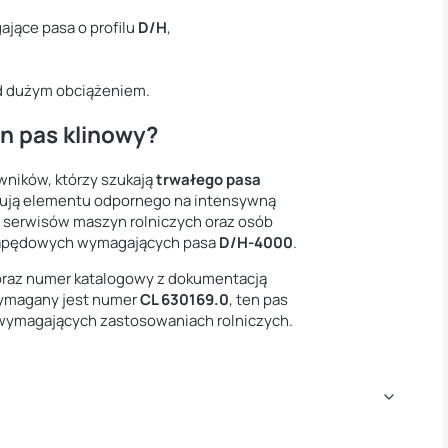
ające pasa o profilu
D/H
,
od dużym obciążeniem.
n pas klinowy?
ników, którzy szukają
trwałego pasa
bują elementu odpornego na intensywną
w, serwisów maszyn rolniczych oraz osób
napędowych wymagających pasa
D/H-4000
.
 oraz numer katalogowy z dokumentacją
wymagany jest numer
CL 630169.0
, ten pas
wymagających zastosowaniach rolniczych.