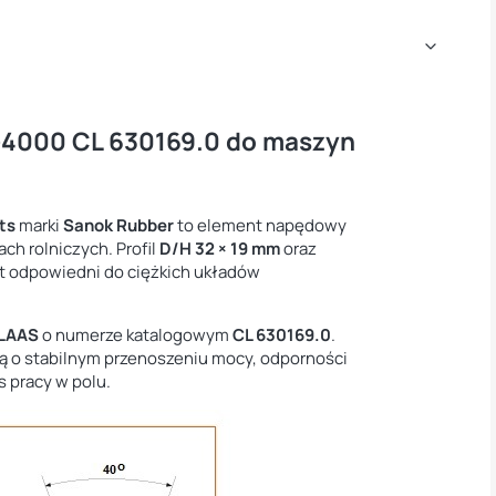
H-4000 CL 630169.0 do maszyn
ts
marki
Sanok Rubber
to element napędowy
h rolniczych. Profil
D/H 32 × 19 mm
oraz
st odpowiedni do ciężkich układów
LAAS
o numerze katalogowym
CL 630169.0
.
lą o stabilnym przenoszeniu mocy, odporności
s pracy w polu.