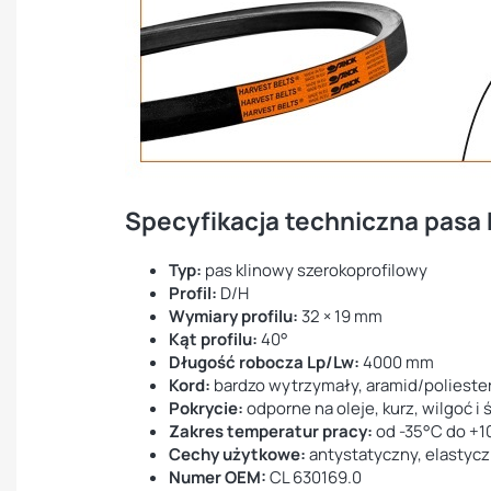
Specyfikacja techniczna pasa
Typ:
pas klinowy szerokoprofilowy
Profil:
D/H
Wymiary profilu:
32 × 19 mm
Kąt profilu:
40°
Długość robocza Lp/Lw:
4000 mm
Kord:
bardzo wytrzymały, aramid/polieste
Pokrycie:
odporne na oleje, kurz, wilgoć i 
Zakres temperatur pracy:
od -35°C do +
Cechy użytkowe:
antystatyczny, elastycz
Numer OEM:
CL 630169.0