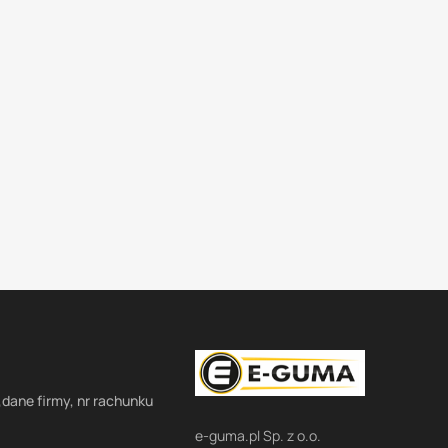
,dane firmy, nr rachunku
e-guma.pl Sp. z o.o.