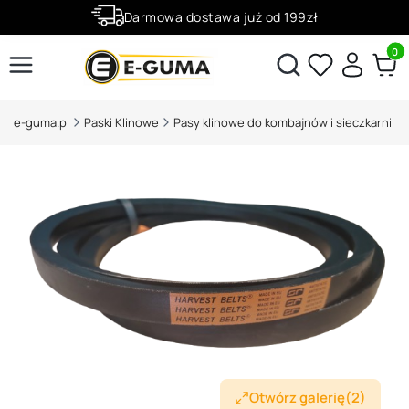
Darmowa dostawa już od 199zł
Rabaty -50% na wybrane produkty
Produ
Otwórz wyszukiwarkę
e-guma.pl
Paski Klinowe
Pasy klinowe do kombajnów i sieczkarni
Otwórz galerię
(2)