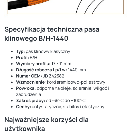
Specyfikacja techniczna pasa
klinowego B/H-1440
Typ:
pas klinowy klasyczny
Profil:
B/H
Wymiary profilu:
17 × 11 mm
Długość robocza Lp/Lw:
1440 mm
Numer OEM:
JD Z42382
Wzmocnienie:
kord aramidowo-poliestrowy
Powłoka:
odporna na oleje, ścieranie, wilgoć i
zabrudzenia
Zakres pracy:
od -35°C do +100°C
Cechy:
antystatyczny, stabilny i elastyczny
Najważniejsze korzyści dla
użytkownika