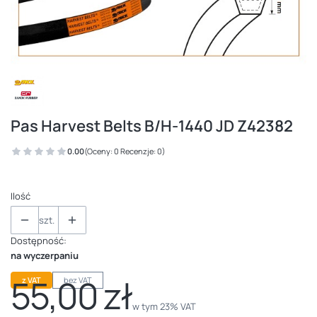
Pas Harvest Belts B/H-1440 JD Z42382
0.00
(Oceny: 0 Recenzje: 0)
Ilość
szt.
Dostępność:
na wyczerpaniu
55,00 zł
z VAT
bez VAT
Cena
w tym 23% VAT
w tym
23%
VAT