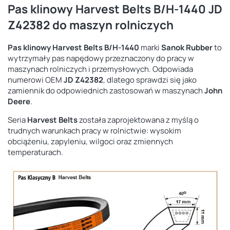
Pas klinowy Harvest Belts B/H-1440 JD
Z42382 do maszyn rolniczych
Pas klinowy Harvest Belts B/H-1440
marki
Sanok Rubber
to
wytrzymały pas napędowy przeznaczony do pracy w
maszynach rolniczych i przemysłowych. Odpowiada
numerowi OEM
JD Z42382
, dlatego sprawdzi się jako
zamiennik do odpowiednich zastosowań w maszynach
John
Deere
.
Seria
Harvest Belts
została zaprojektowana z myślą o
trudnych warunkach pracy w rolnictwie: wysokim
obciążeniu, zapyleniu, wilgoci oraz zmiennych
temperaturach.