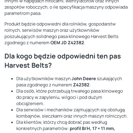
innymi w napędach młocarni, wentylatorów oraz innych
zespołów roboczych, o ile specyfikacja maszyny odpowiada
parametrom pasa.
Produkt będzie odpowiedni dla rolników, gospodarstw
rolnych, serwisów maszyn oraz użytkowników
poszukujących solidnego pasa klinowego Harvest Belts
zgodnego z numerem
OEM JD Z42382
.
Dla kogo będzie odpowiedni ten pas
Harvest Belts?
Dla użytkowników maszyn
John Deere
szukających
pasa zgodnego z numerem
Z42382
.
Dla osób, które potrzebują trwałego pasa klinowego
do pracy w zapyleniu, wilgoci i pod dużym
obciążeniem.
Dla serwisów i mechaników zajmujących się obsługą
kombajnów, sieczkarni oraz innych maszyn rolniczych.
Dla klientów, którzy chcą dobrać pas według
konkretnych parametrów:
profil B/H, 17 × 11 mm,