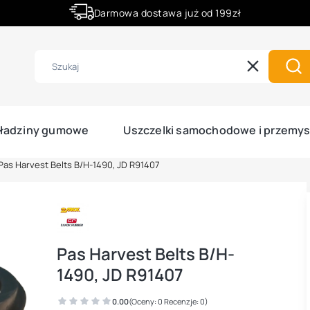
Darmowa dostawa już od 199zł
Rabaty -50% na wybrane produkty
Wyczyść
Szu
ładziny gumowe
Uszczelki samochodowe i przemy
Pas Harvest Belts B/H-1490, JD R91407
Pas Harvest Belts B/H-
1490, JD R91407
0.00
(Oceny: 0 Recenzje: 0)