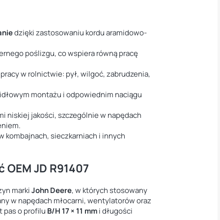
anie
dzięki zastosowaniu kordu aramidowo-
rnego poślizgu, co wspiera równą pracę
pracy w rolnictwie: pył, wilgoć, zabrudzenia,
idłowym montażu i odpowiednim naciągu
 niskiej jakości, szczególnie w napędach
eniem.
w kombajnach, sieczkarniach i innych
ść OEM JD R91407
zyn marki
John Deere
, w których stosowany
any w napędach młocarni, wentylatorów oraz
 pas o profilu
B/H 17 × 11 mm
i długości