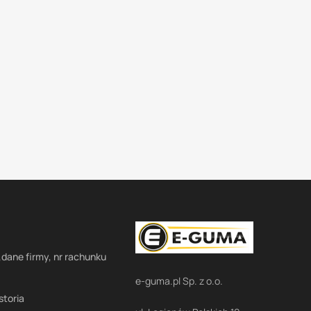
,dane firmy, nr rachunku
e-guma.pl Sp. z o.o.
storia