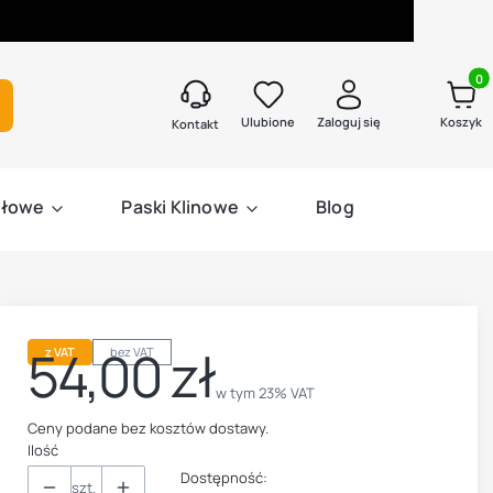
Produk
kaj
Ulubione
Zaloguj się
Koszyk
Kontakt
słowe
Paski Klinowe
Blog
54,00 zł
z VAT
bez VAT
Cena
w tym 23% VAT
w tym
23%
VAT
Ceny podane bez kosztów dostawy.
Ilość
Dostępność:
szt.