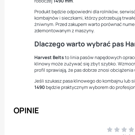
roboczej
1490 mm
.
Produkt będzie odpowiedni dla rolników, serwi
kombajnów i sieczkarni, którzy potrzebują trwa
żniwnym. Przed zakupem warto porównać numer 
zdemontowanym z maszyny.
Dlaczego warto wybrać pas Ha
Harvest Belts
to linia pasów napędowych oprac
klinowy może zużywać się zbyt szybko. Wzmocni
profil sprawiają, że pas dobrze znosi obciążen
Jeśli szukasz pasa klinowego do kombajnu lub 
1490
będzie praktycznym wyborem do profesjona
OPINIE