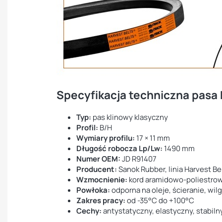
Specyfikacja techniczna pasa
Typ:
pas klinowy klasyczny
Profil:
B/H
Wymiary profilu:
17 × 11 mm
Długość robocza Lp/Lw:
1490 mm
Numer OEM:
JD R91407
Producent:
Sanok Rubber, linia Harvest Be
Wzmocnienie:
kord aramidowo-poliestro
Powłoka:
odporna na oleje, ścieranie, wil
Zakres pracy:
od -35°C do +100°C
Cechy:
antystatyczny, elastyczny, stabil