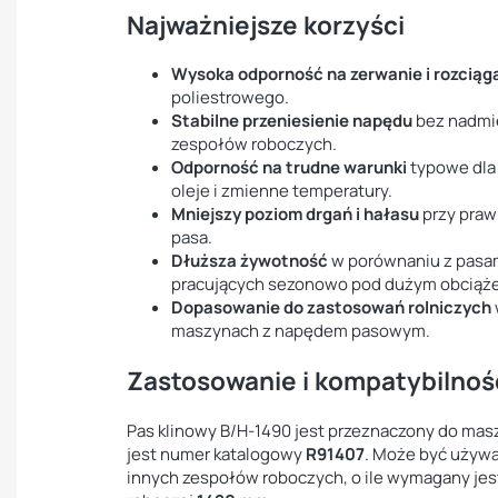
Najważniejsze korzyści
Wysoka odporność na zerwanie i rozciąg
poliestrowego.
Stabilne przeniesienie napędu
bez nadmie
zespołów roboczych.
Odporność na trudne warunki
typowe dla 
oleje i zmienne temperatury.
Mniejszy poziom drgań i hałasu
przy praw
pasa.
Dłuższa żywotność
w porównaniu z pasami
pracujących sezonowo pod dużym obciąż
Dopasowanie do zastosowań rolniczych
maszynach z napędem pasowym.
Zastosowanie i kompatybilno
Pas klinowy B/H-1490 jest przeznaczony do mas
jest numer katalogowy
R91407
. Może być używ
innych zespołów roboczych, o ile wymagany jest