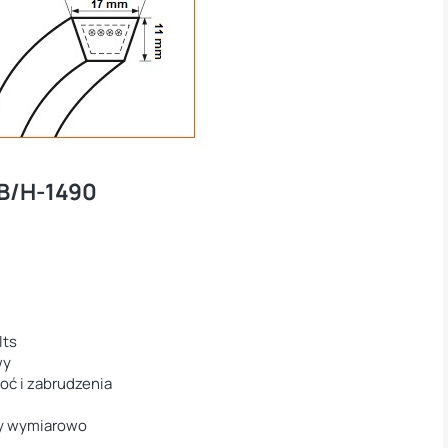
 B/H-1490
lts
wy
goć i zabrudzenia
ny wymiarowo