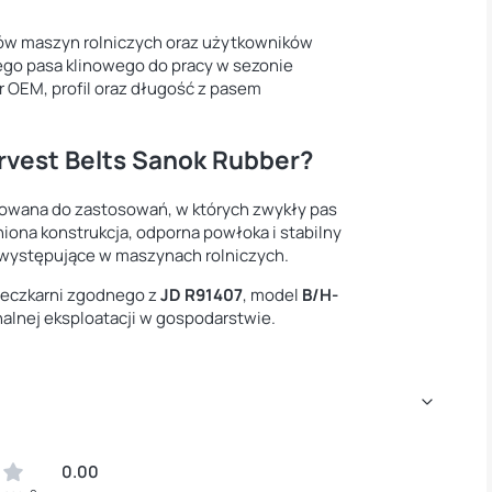
sów maszyn rolniczych oraz użytkowników
łego pasa klinowego do pracy w sezonie
OEM, profil oraz długość z pasem
rvest Belts Sanok Rubber?
owana do zastosowań, w których zwykły pas
ona konstrukcja, odporna powłoka i stabilny
ia występujące w maszynach rolniczych.
sieczkarni zgodnego z
JD R91407
, model
B/H-
lnej eksploatacji w gospodarstwie.
0.00