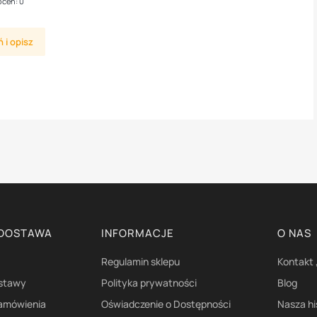
ocen: 0
 i opisz
 DOSTAWA
INFORMACJE
O NAS
Regulamin sklepu
Kontakt 
ostawy
Polityka prywatności
Blog
zamówienia
Oświadczenie o Dostępności
Nasza hi