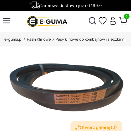
Darmowa dostawa już od 199zł
Rabaty -50% na wybrane produkty
Produ
Otwórz wyszukiwarkę
e-guma.pl
Paski Klinowe
Pasy klinowe do kombajnów i sieczkarni
Otwórz galerię
(2)