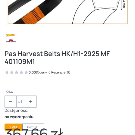
Pas Harvest Belts HK/H1-2925 MF
401109M1
0.00
(Oceny: 0 Recenzje: 0)
Ilość
szt.
Dostępność:
na wyczerpaniu
367,66 zł
z VAT
bez VAT
Cena