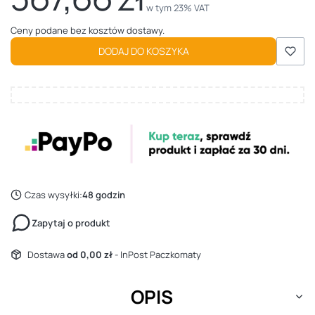
w tym 23% VAT
w tym
23%
VAT
Ceny podane bez kosztów dostawy.
DODAJ DO KOSZYKA
Czas wysyłki:
48 godzin
Zapytaj o produkt
Dostawa
od 0,00 zł
- InPost Paczkomaty
OPIS