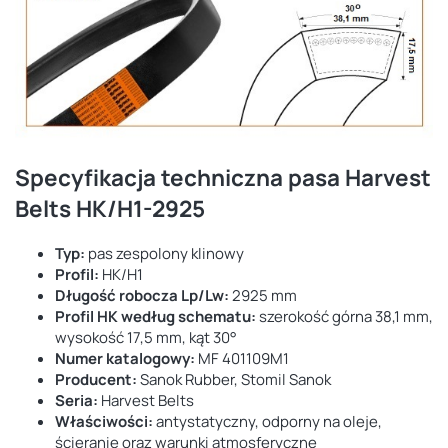
Specyfikacja techniczna pasa Harvest
Belts HK/H1-2925
Typ:
pas zespolony klinowy
Profil:
HK/H1
Długość robocza Lp/Lw:
2925 mm
Profil HK według schematu:
szerokość górna 38,1 mm,
wysokość 17,5 mm, kąt 30°
Numer katalogowy:
MF 401109M1
Producent:
Sanok Rubber, Stomil Sanok
Seria:
Harvest Belts
Właściwości:
antystatyczny, odporny na oleje,
ścieranie oraz warunki atmosferyczne