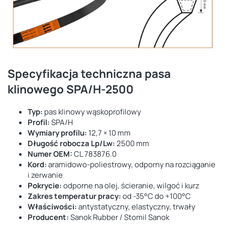
Specyfikacja techniczna pasa
klinowego SPA/H-2500
Typ:
pas klinowy wąskoprofilowy
Profil:
SPA/H
Wymiary profilu:
12,7 × 10 mm
Długość robocza Lp/Lw:
2500 mm
Numer OEM:
CL 783876.0
Kord:
aramidowo-poliestrowy, odporny na rozciąganie
i zerwanie
Pokrycie:
odporne na olej, ścieranie, wilgoć i kurz
Zakres temperatur pracy:
od -35°C do +100°C
Właściwości:
antystatyczny, elastyczny, trwały
Producent:
Sanok Rubber / Stomil Sanok