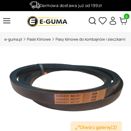
Darmowa dostawa już od 199zł
Rabaty -50% na wybrane produkty
Produ
Otwórz wyszukiwarkę
e-guma.pl
Paski Klinowe
Pasy klinowe do kombajnów i sieczkarni
Otwórz galerię
(2)