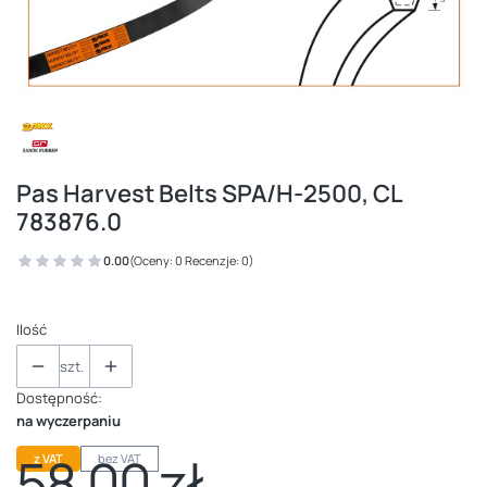
Pas Harvest Belts SPA/H-2500, CL
783876.0
0.00
(Oceny: 0 Recenzje: 0)
Ilość
szt.
Dostępność:
na wyczerpaniu
58,00 zł
z VAT
bez VAT
Cena