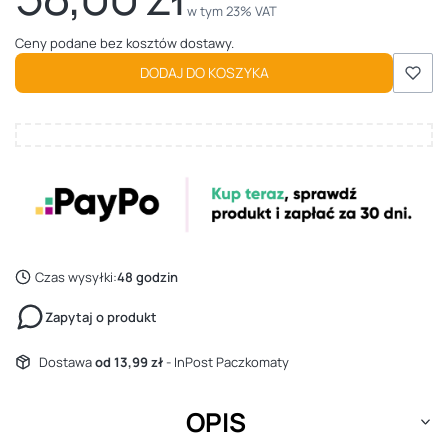
w tym 23% VAT
w tym
23%
VAT
Ceny podane bez kosztów dostawy.
DODAJ DO KOSZYKA
Czas wysyłki:
48 godzin
Zapytaj o produkt
Dostawa
od 13,99 zł
- InPost Paczkomaty
OPIS