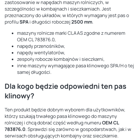
zastosowanie w napędach maszyn rolniczych, w
szczególności w kombajnach i sieczkarniach. Jest
przeznaczony do układów, w których wymagany jest pas o
profilu
SPA
i długości roboczej
2500 mm
.
maszyny rolnicze marki CLAAS zgodne z numerem
OEM CL 783876.0,
napędy przenośników,
napędy wentylatorów,
zespoły robocze kombajnów i sieczkarni,
inne maszyny wymagające pasa klinowego SPA/H o tej
samej długości.
Dla kogo będzie odpowiedni ten pas
klinowy?
Ten produkt będzie dobrym wyborem dla użytkowników,
którzy szukają trwałego pasa klinowego do maszyny
rolniczej i chcą dobrać część według numeru
OEM CL
783876.0
. Sprawdzi się zarówno w gospodarstwach, jak i w
serwisach obsługujących kombajny oraz sieczkarnie.