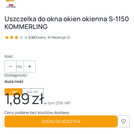
Uszczelka do okna okien okienna S-1150
KOMMERLING
2.92
(Oceny: 91 Recenzje: 0)
Ilość
mb
Dostępność:
duża ilość
1,89 zł
z VAT
bez VAT
Cena
w tym 23% VAT
w tym
23%
VAT
Ceny podane bez kosztów dostawy.
DODAJ DO KOSZYKA