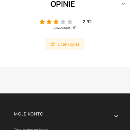
OPINIE
2.92
Liczba ocen: 91
Oceń i opisz
Linki w stopce
MOJE KONTO
Twoje zamówienia