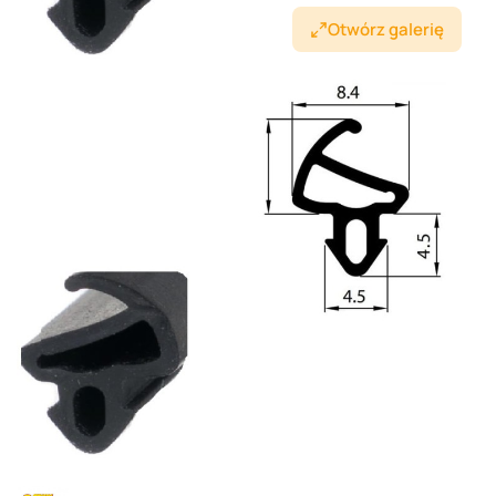
Otwórz galerię