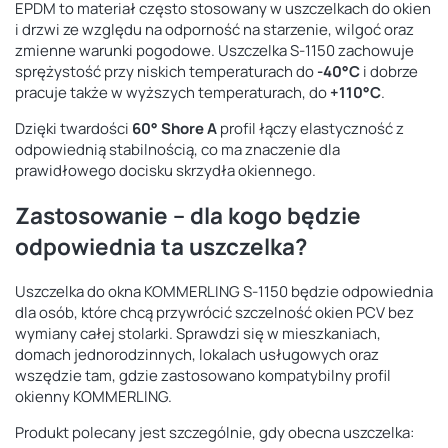
EPDM to materiał często stosowany w uszczelkach do okien
i drzwi ze względu na odporność na starzenie, wilgoć oraz
zmienne warunki pogodowe. Uszczelka S-1150 zachowuje
sprężystość przy niskich temperaturach do
-40°C
i dobrze
pracuje także w wyższych temperaturach, do
+110°C
.
Dzięki twardości
60° Shore A
profil łączy elastyczność z
odpowiednią stabilnością, co ma znaczenie dla
prawidłowego docisku skrzydła okiennego.
Zastosowanie – dla kogo będzie
odpowiednia ta uszczelka?
Uszczelka do okna KOMMERLING S-1150 będzie odpowiednia
dla osób, które chcą przywrócić szczelność okien PCV bez
wymiany całej stolarki. Sprawdzi się w mieszkaniach,
domach jednorodzinnych, lokalach usługowych oraz
wszędzie tam, gdzie zastosowano kompatybilny profil
okienny KOMMERLING.
Produkt polecany jest szczególnie, gdy obecna uszczelka: