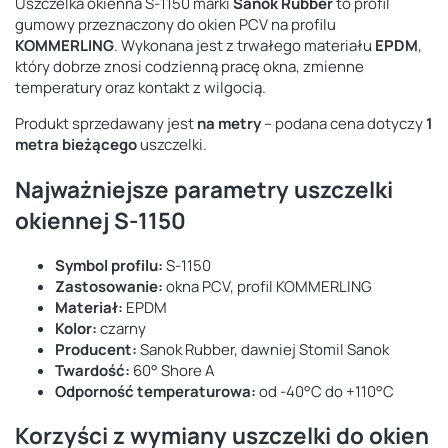
Uszczelka okienna S-1150 marki
Sanok Rubber
to profil
gumowy przeznaczony do okien PCV na profilu
KOMMERLING
. Wykonana jest z trwałego materiału
EPDM
,
który dobrze znosi codzienną pracę okna, zmienne
temperatury oraz kontakt z wilgocią.
Produkt sprzedawany jest
na metry
– podana cena dotyczy
1
metra bieżącego
uszczelki.
Najważniejsze parametry uszczelki
okiennej S-1150
Symbol profilu:
S-1150
Zastosowanie:
okna PCV, profil KOMMERLING
Materiał:
EPDM
Kolor:
czarny
Producent:
Sanok Rubber, dawniej Stomil Sanok
Twardość:
60° Shore A
Odporność temperaturowa:
od -40°C do +110°C
Korzyści z wymiany uszczelki do okien