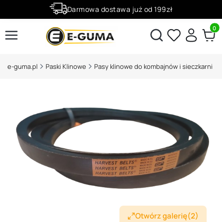
Darmowa dostawa już od 199zł
Rabaty -50% na wybrane produkty
Produ
Otwórz wyszukiwarkę
e-guma.pl
Paski Klinowe
Pasy klinowe do kombajnów i sieczkarni
Otwórz galerię
(2)