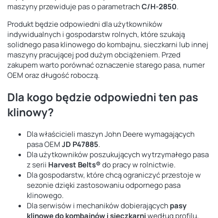
maszyny przewiduje pas o parametrach
C/H-2850
.
Produkt będzie odpowiedni dla użytkowników
indywidualnych i gospodarstw rolnych, które szukają
solidnego pasa klinowego do kombajnu, sieczkarni lub innej
maszyny pracującej pod dużym obciążeniem. Przed
zakupem warto porównać oznaczenie starego pasa, numer
OEM oraz długość roboczą.
Dla kogo będzie odpowiedni ten pas
klinowy?
Dla właścicieli maszyn John Deere wymagających
pasa OEM
JD P47885
.
Dla użytkowników poszukujących wytrzymałego pasa
z serii
Harvest Belts®
do pracy w rolnictwie.
Dla gospodarstw, które chcą ograniczyć przestoje w
sezonie dzięki zastosowaniu odpornego pasa
klinowego.
Dla serwisów i mechaników dobierających
pasy
klinowe do kombajnów i sieczkarni
według profilu,