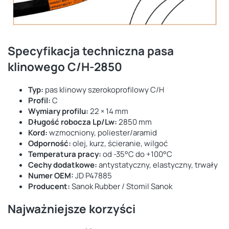
Specyfikacja techniczna pasa
klinowego C/H-2850
Typ:
pas klinowy szerokoprofilowy C/H
Profil:
C
Wymiary profilu:
22 × 14 mm
Długość robocza Lp/Lw:
2850 mm
Kord:
wzmocniony, poliester/aramid
Odporność:
olej, kurz, ścieranie, wilgoć
Temperatura pracy:
od -35°C do +100°C
Cechy dodatkowe:
antystatyczny, elastyczny, trwały
Numer OEM:
JD P47885
Producent:
Sanok Rubber / Stomil Sanok
Najważniejsze korzyści