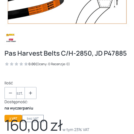
Pas Harvest Belts C/H-2850, JD P47885
0.00
(Oceny: 0 Recenzje: 0)
Ilość
szt.
Dostępność:
na wyczerpaniu
160,00 zł
z VAT
bez VAT
Cena
w tym 23% VAT
w tym
23%
VAT