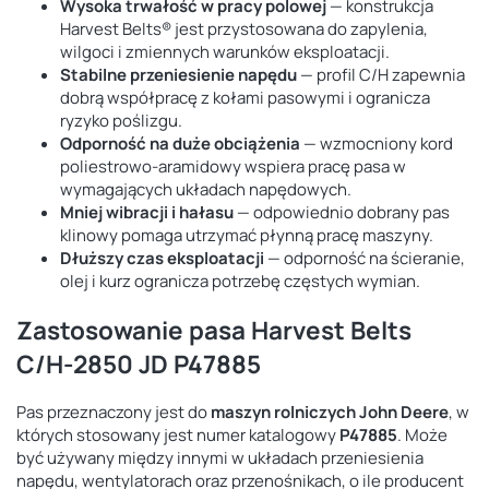
Wysoka trwałość w pracy polowej
— konstrukcja
Harvest Belts® jest przystosowana do zapylenia,
wilgoci i zmiennych warunków eksploatacji.
Stabilne przeniesienie napędu
— profil C/H zapewnia
dobrą współpracę z kołami pasowymi i ogranicza
ryzyko poślizgu.
Odporność na duże obciążenia
— wzmocniony kord
poliestrowo-aramidowy wspiera pracę pasa w
wymagających układach napędowych.
Mniej wibracji i hałasu
— odpowiednio dobrany pas
klinowy pomaga utrzymać płynną pracę maszyny.
Dłuższy czas eksploatacji
— odporność na ścieranie,
olej i kurz ogranicza potrzebę częstych wymian.
Zastosowanie pasa Harvest Belts
C/H-2850 JD P47885
Pas przeznaczony jest do
maszyn rolniczych John Deere
, w
których stosowany jest numer katalogowy
P47885
. Może
być używany między innymi w układach przeniesienia
napędu, wentylatorach oraz przenośnikach, o ile producent