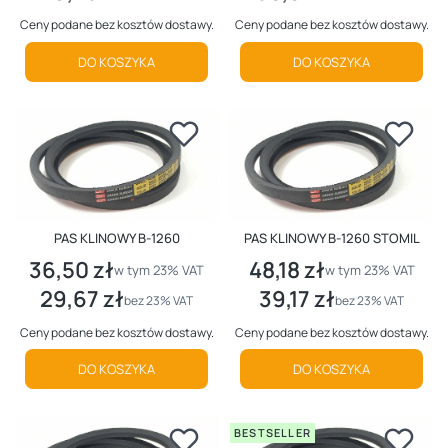
Ceny podane bez kosztów dostawy.
Ceny podane bez kosztów dostawy.
DO KOSZYKA
DO KOSZYKA
PAS KLINOWY B-1260
PAS KLINOWY B-1260 STOMIL
36,50 zł
48,18 zł
Cena brutto
Cena brutto
w tym %s VAT
w tym %s VAT
w tym
23%
VAT
w tym
23%
VAT
29,67 zł
39,17 zł
Cena netto
Cena netto
bez 23% VAT
bez 23% VAT
Ceny podane bez kosztów dostawy.
Ceny podane bez kosztów dostawy.
DO KOSZYKA
DO KOSZYKA
BESTSELLER