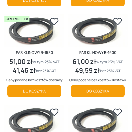
DO KOSZYKA
DO KOSZYKA
BESTSELLER
PAS KLINOWY B-1580
PAS KLINOWY B-1600
51,00 zł
61,00 zł
Cena brutto
Cena brutto
w tym %s VAT
w tym %s VAT
w tym
23%
VAT
w tym
23%
VAT
41,46 zł
49,59 zł
Cena netto
Cena netto
bez 23% VAT
bez 23% VAT
Ceny podane bez kosztów dostawy.
Ceny podane bez kosztów dostawy.
DO KOSZYKA
DO KOSZYKA