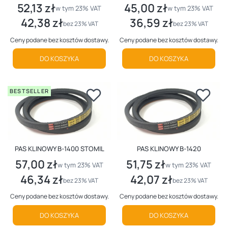
52,13 zł
45,00 zł
Cena brutto
Cena brutto
w tym %s VAT
w tym %s VAT
w tym
23%
VAT
w tym
23%
VAT
42,38 zł
36,59 zł
Cena netto
Cena netto
bez 23% VAT
bez 23% VAT
Ceny podane bez kosztów dostawy.
Ceny podane bez kosztów dostawy.
DO KOSZYKA
DO KOSZYKA
BESTSELLER
PAS KLINOWY B-1400 STOMIL
PAS KLINOWY B-1420
57,00 zł
51,75 zł
Cena brutto
Cena brutto
w tym %s VAT
w tym %s VAT
w tym
23%
VAT
w tym
23%
VAT
46,34 zł
42,07 zł
Cena netto
Cena netto
bez 23% VAT
bez 23% VAT
Ceny podane bez kosztów dostawy.
Ceny podane bez kosztów dostawy.
DO KOSZYKA
DO KOSZYKA