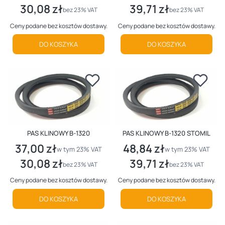
30,08 zł
39,71 zł
Cena netto
Cena netto
bez 23% VAT
bez 23% VAT
Ceny podane bez kosztów dostawy.
Ceny podane bez kosztów dostawy.
DO KOSZYKA
DO KOSZYKA
PAS KLINOWY B-1320
PAS KLINOWY B-1320 STOMIL
37,00 zł
48,84 zł
Cena brutto
Cena brutto
w tym %s VAT
w tym %s VAT
w tym
23%
VAT
w tym
23%
VAT
30,08 zł
39,71 zł
Cena netto
Cena netto
bez 23% VAT
bez 23% VAT
Ceny podane bez kosztów dostawy.
Ceny podane bez kosztów dostawy.
DO KOSZYKA
DO KOSZYKA