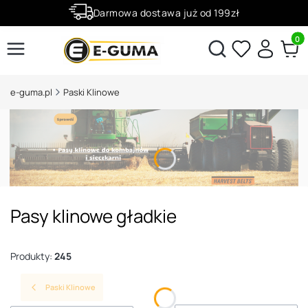
Darmowa dostawa już od 199zł
Rabaty -50% na wybrane produkty
Produ
Otwórz wyszukiwarkę
e-guma.pl
Paski Klinowe
Pasy klinowe gładkie
Produkty:
245
Paski Klinowe