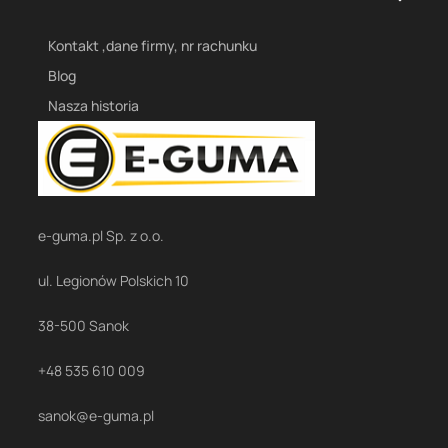
Kontakt ,dane firmy, nr rachunku
Blog
Nasza historia
e-guma.pl Sp. z o.o.
ul. Legionów Polskich 10
38-500 Sanok
+48 535 610 009
sanok@e-guma.pl