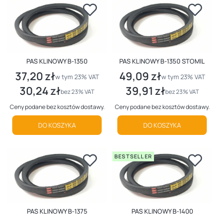
PAS KLINOWY B-1350
PAS KLINOWY B-1350 STOMIL
37,20 zł
49,09 zł
Cena brutto
Cena brutto
w tym %s VAT
w tym %s VAT
w tym
23%
VAT
w tym
23%
VAT
30,24 zł
39,91 zł
Cena netto
Cena netto
bez 23% VAT
bez 23% VAT
Ceny podane bez kosztów dostawy.
Ceny podane bez kosztów dostawy.
DO KOSZYKA
DO KOSZYKA
BESTSELLER
PAS KLINOWY B-1375
PAS KLINOWY B-1400