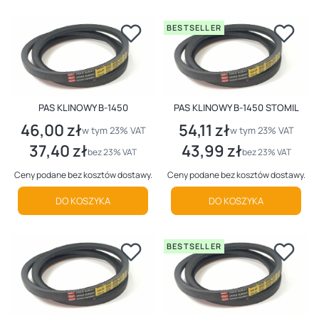
BESTSELLER
PAS KLINOWY B-1450
PAS KLINOWY B-1450 STOMIL
46,00 zł
54,11 zł
Cena brutto
Cena brutto
w tym %s VAT
w tym %s VAT
w tym
23%
VAT
w tym
23%
VAT
37,40 zł
43,99 zł
Cena netto
Cena netto
bez 23% VAT
bez 23% VAT
Ceny podane bez kosztów dostawy.
Ceny podane bez kosztów dostawy.
DO KOSZYKA
DO KOSZYKA
BESTSELLER