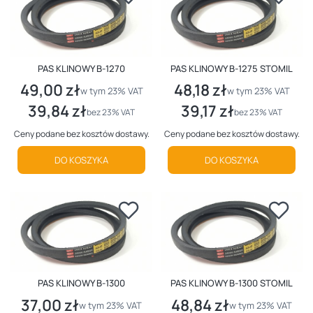
PAS KLINOWY B-1270
PAS KLINOWY B-1275 STOMIL
49,00 zł
48,18 zł
Cena brutto
Cena brutto
w tym %s VAT
w tym %s VAT
w tym
23%
VAT
w tym
23%
VAT
39,84 zł
39,17 zł
Cena netto
Cena netto
bez 23% VAT
bez 23% VAT
Ceny podane bez kosztów dostawy.
Ceny podane bez kosztów dostawy.
DO KOSZYKA
DO KOSZYKA
PAS KLINOWY B-1300
PAS KLINOWY B-1300 STOMIL
37,00 zł
48,84 zł
Cena brutto
Cena brutto
w tym %s VAT
w tym %s VAT
w tym
23%
VAT
w tym
23%
VAT