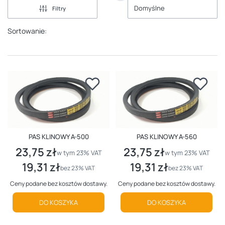
Domyślne
Filtry
Sortowanie:
PAS KLINOWY A-500
PAS KLINOWY A-560
23,75 zł
23,75 zł
Cena brutto
Cena brutto
w tym %s VAT
w tym %s VAT
w tym
23%
VAT
w tym
23%
VAT
19,31 zł
19,31 zł
Cena netto
Cena netto
bez 23% VAT
bez 23% VAT
Ceny podane bez kosztów dostawy.
Ceny podane bez kosztów dostawy.
DO KOSZYKA
DO KOSZYKA