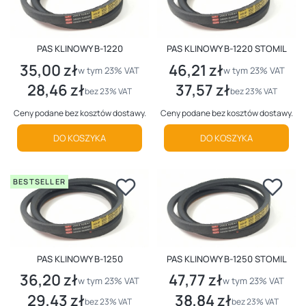
PAS KLINOWY B-1220
PAS KLINOWY B-1220 STOMIL
35,00 zł
46,21 zł
Cena brutto
Cena brutto
w tym %s VAT
w tym %s VAT
w tym
23%
VAT
w tym
23%
VAT
28,46 zł
37,57 zł
Cena netto
Cena netto
bez 23% VAT
bez 23% VAT
Ceny podane bez kosztów dostawy.
Ceny podane bez kosztów dostawy.
DO KOSZYKA
DO KOSZYKA
BESTSELLER
PAS KLINOWY B-1250
PAS KLINOWY B-1250 STOMIL
36,20 zł
47,77 zł
Cena brutto
Cena brutto
w tym %s VAT
w tym %s VAT
w tym
23%
VAT
w tym
23%
VAT
29,43 zł
38,84 zł
Cena netto
Cena netto
bez 23% VAT
bez 23% VAT