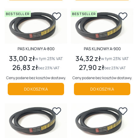
BESTSELLER
BESTSELLER
PAS KLINOWY A-800
PAS KLINOWY A-900
33,00 zł
34,32 zł
Cena brutto
Cena brutto
w tym %s VAT
w tym %s VAT
w tym
23%
VAT
w tym
23%
VAT
26,83 zł
27,90 zł
Cena netto
Cena netto
bez 23% VAT
bez 23% VAT
Ceny podane bez kosztów dostawy.
Ceny podane bez kosztów dostawy.
DO KOSZYKA
DO KOSZYKA