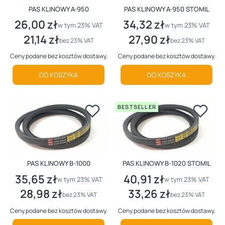
PAS KLINOWY A-950
PAS KLINOWY A-950 STOMIL
26,00 zł
34,32 zł
Cena brutto
Cena brutto
w tym %s VAT
w tym %s VAT
w tym
23%
VAT
w tym
23%
VAT
21,14 zł
27,90 zł
Cena netto
Cena netto
bez 23% VAT
bez 23% VAT
Ceny podane bez kosztów dostawy.
Ceny podane bez kosztów dostawy.
DO KOSZYKA
DO KOSZYKA
BESTSELLER
PAS KLINOWY B-1000
PAS KLINOWY B-1020 STOMIL
35,65 zł
40,91 zł
Cena brutto
Cena brutto
w tym %s VAT
w tym %s VAT
w tym
23%
VAT
w tym
23%
VAT
28,98 zł
33,26 zł
Cena netto
Cena netto
bez 23% VAT
bez 23% VAT
Ceny podane bez kosztów dostawy.
Ceny podane bez kosztów dostawy.