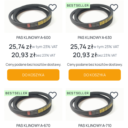
BESTSELLER
PAS KLINOWY A-600
PAS KLINOWY A-630
25,74 zł
25,74 zł
Cena brutto
Cena brutto
w tym %s VAT
w tym %s VAT
w tym
23%
VAT
w tym
23%
VAT
20,93 zł
20,93 zł
Cena netto
Cena netto
bez 23% VAT
bez 23% VAT
Ceny podane bez kosztów dostawy.
Ceny podane bez kosztów dostawy.
DO KOSZYKA
DO KOSZYKA
BESTSELLER
BESTSELLER
PAS KLINOWY A-670
PAS KLINOWY A-710