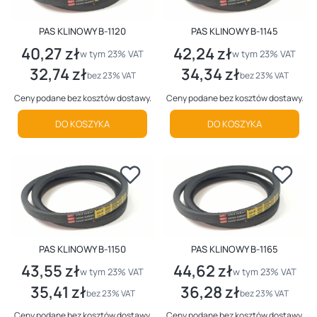
PAS KLINOWY B-1120
PAS KLINOWY B-1145
40,27 zł
42,24 zł
Cena brutto
Cena brutto
w tym %s VAT
w tym %s VAT
w tym
23%
VAT
w tym
23%
VAT
32,74 zł
34,34 zł
Cena netto
Cena netto
bez 23% VAT
bez 23% VAT
Ceny podane bez kosztów dostawy.
Ceny podane bez kosztów dostawy.
DO KOSZYKA
DO KOSZYKA
PAS KLINOWY B-1150
PAS KLINOWY B-1165
43,55 zł
44,62 zł
Cena brutto
Cena brutto
w tym %s VAT
w tym %s VAT
w tym
23%
VAT
w tym
23%
VAT
35,41 zł
36,28 zł
Cena netto
Cena netto
bez 23% VAT
bez 23% VAT
Ceny podane bez kosztów dostawy.
Ceny podane bez kosztów dostawy.