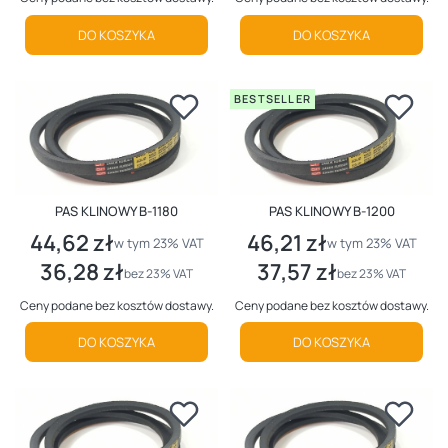
DO KOSZYKA
DO KOSZYKA
BESTSELLER
PAS KLINOWY B-1180
PAS KLINOWY B-1200
44,62 zł
46,21 zł
Cena brutto
Cena brutto
w tym %s VAT
w tym %s VAT
w tym
23%
VAT
w tym
23%
VAT
36,28 zł
37,57 zł
Cena netto
Cena netto
bez 23% VAT
bez 23% VAT
Ceny podane bez kosztów dostawy.
Ceny podane bez kosztów dostawy.
DO KOSZYKA
DO KOSZYKA