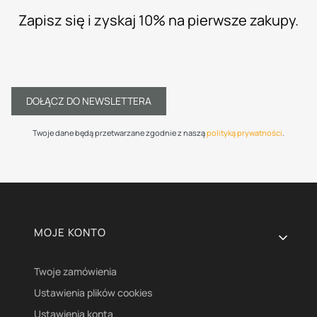
Zapisz się i zyskaj 10% na pierwsze zakupy.
DOŁĄCZ DO NEWSLETTERA
Twoje dane będą przetwarzane zgodnie z naszą
polityką prywatności
.
Linki w stopce
MOJE KONTO
Twoje zamówienia
Ustawienia plików cookies
Ustawienia konta