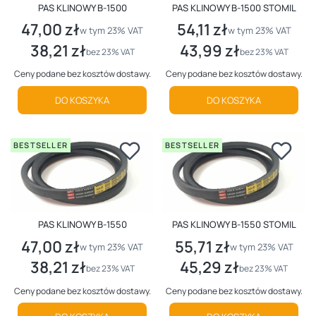
PAS KLINOWY B-1500
PAS KLINOWY B-1500 STOMIL
47,00 zł
54,11 zł
Cena brutto
Cena brutto
w tym %s VAT
w tym %s VAT
w tym
23%
VAT
w tym
23%
VAT
38,21 zł
43,99 zł
Cena netto
Cena netto
bez 23% VAT
bez 23% VAT
Ceny podane bez kosztów dostawy.
Ceny podane bez kosztów dostawy.
DO KOSZYKA
DO KOSZYKA
BESTSELLER
BESTSELLER
PAS KLINOWY B-1550
PAS KLINOWY B-1550 STOMIL
47,00 zł
55,71 zł
Cena brutto
Cena brutto
w tym %s VAT
w tym %s VAT
w tym
23%
VAT
w tym
23%
VAT
38,21 zł
45,29 zł
Cena netto
Cena netto
bez 23% VAT
bez 23% VAT
Ceny podane bez kosztów dostawy.
Ceny podane bez kosztów dostawy.