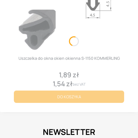
Uszczelka do okna okien okienna S-1150 KOMMERLING
1,89 zł
Cena
1,54 zł
Cena
bez VAT
DO KOSZYKA
NEWSLETTER