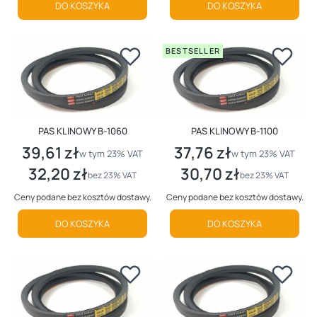
DO KOSZYKA
DO KOSZYKA
BESTSELLER
PAS KLINOWY B-1060
PAS KLINOWY B-1100
39,61 zł
37,76 zł
Cena brutto
Cena brutto
w tym %s VAT
w tym %s VAT
w tym
23%
VAT
w tym
23%
VAT
32,20 zł
30,70 zł
Cena netto
Cena netto
bez 23% VAT
bez 23% VAT
Ceny podane bez kosztów dostawy.
Ceny podane bez kosztów dostawy.
DO KOSZYKA
DO KOSZYKA