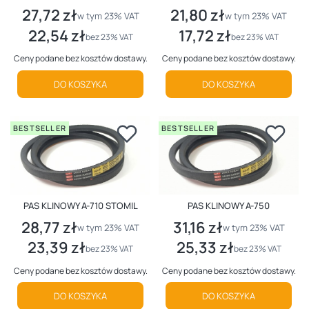
27,72 zł
21,80 zł
Cena brutto
Cena brutto
w tym %s VAT
w tym %s VAT
w tym
23%
VAT
w tym
23%
VAT
22,54 zł
17,72 zł
Cena netto
Cena netto
bez 23% VAT
bez 23% VAT
Ceny podane bez kosztów dostawy.
Ceny podane bez kosztów dostawy.
DO KOSZYKA
DO KOSZYKA
BESTSELLER
BESTSELLER
PAS KLINOWY A-710 STOMIL
PAS KLINOWY A-750
28,77 zł
31,16 zł
Cena brutto
Cena brutto
w tym %s VAT
w tym %s VAT
w tym
23%
VAT
w tym
23%
VAT
23,39 zł
25,33 zł
Cena netto
Cena netto
bez 23% VAT
bez 23% VAT
Ceny podane bez kosztów dostawy.
Ceny podane bez kosztów dostawy.
DO KOSZYKA
DO KOSZYKA