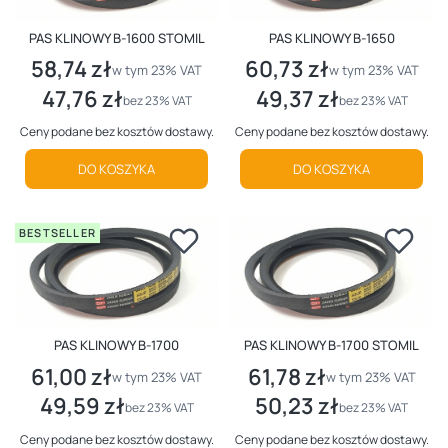
PAS KLINOWY B-1600 STOMIL
PAS KLINOWY B-1650
58,74 zł
60,73 zł
Cena brutto
Cena brutto
w tym %s VAT
w tym %s VAT
w tym
23%
VAT
w tym
23%
VAT
47,76 zł
49,37 zł
Cena netto
Cena netto
bez 23% VAT
bez 23% VAT
Ceny podane bez kosztów dostawy.
Ceny podane bez kosztów dostawy.
DO KOSZYKA
DO KOSZYKA
BESTSELLER
PAS KLINOWY B-1700
PAS KLINOWY B-1700 STOMIL
61,00 zł
61,78 zł
Cena brutto
Cena brutto
w tym %s VAT
w tym %s VAT
w tym
23%
VAT
w tym
23%
VAT
49,59 zł
50,23 zł
Cena netto
Cena netto
bez 23% VAT
bez 23% VAT
Ceny podane bez kosztów dostawy.
Ceny podane bez kosztów dostawy.