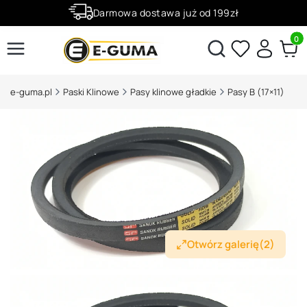
Darmowa dostawa już od 199zł
Rabaty -50% na wybrane produkty
Produ
Otwórz wyszukiwarkę
e-guma.pl
Paski Klinowe
Pasy klinowe gładkie
Pasy B (17×11)
Otwórz galerię
(2)