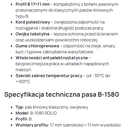
Profil B 17×11 mm
– kompatybilny z kołami pasowymi
przeznaczonymi do klasycznych pasów klinowych
typu B.
Kord poliestrowy
– zwiększona odporność na
rozciąganie i stabilna długość podczas pracy.
Owijka tekstylna
– lepsza ochrona przed ścieraniem
oraz uszkodzeniami powierzchni roboczej.
Guma chloroprenowa
– odporność na oleje, smary,
kurz i typowe zabrudzenia warsztatowe.
Właściwości antyelektrostatyczne
–
bezpieczniejsza praca w układach napędowych
maszyn.
Szeroki zakres temperatur pracy
– od –35°C do
+100°C.
Specyfikacja techniczna pasa B-1580
Typ:
pas klinowy klasyczny, owijkowy
Model:
B-1580 SOLID
Profil:
B
Wymiary profilu:
17 mm szerokości × 11 mm wysokości