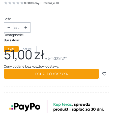
0.00
(Oceny: 0 Recenzje: 0)
Ilość
szt.
Dostępność:
duża ilość
51,00 zł
z VAT
bez VAT
Cena
w tym 23% VAT
w tym
23%
VAT
Ceny podane bez kosztów dostawy.
DODAJ DO KOSZYKA