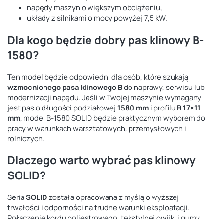
napędy maszyn o większym obciążeniu,
układy z silnikami o mocy powyżej 7,5 kW.
Dla kogo będzie dobry pas klinowy B-
1580?
Ten model będzie odpowiedni dla osób, które szukają
wzmocnionego pasa klinowego B
do naprawy, serwisu lub
modernizacji napędu. Jeśli w Twojej maszynie wymagany
jest pas o długości podziałowej
1580 mm
i profilu
B 17×11
mm
, model B-1580 SOLID będzie praktycznym wyborem do
pracy w warunkach warsztatowych, przemysłowych i
rolniczych.
Dlaczego warto wybrać pas klinowy
SOLID?
Seria
SOLID
została opracowana z myślą o wyższej
trwałości i odporności na trudne warunki eksploatacji.
Połączenie kordu poliestrowego, tekstylnej owijki i gumy