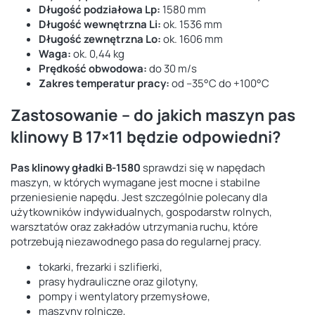
Długość podziałowa Lp:
1580 mm
Długość wewnętrzna Li:
ok. 1536 mm
Długość zewnętrzna Lo:
ok. 1606 mm
Waga:
ok. 0,44 kg
Prędkość obwodowa:
do 30 m/s
Zakres temperatur pracy:
od –35°C do +100°C
Zastosowanie – do jakich maszyn pas
klinowy B 17×11 będzie odpowiedni?
Pas klinowy gładki B-1580
sprawdzi się w napędach
maszyn, w których wymagane jest mocne i stabilne
przeniesienie napędu. Jest szczególnie polecany dla
użytkowników indywidualnych, gospodarstw rolnych,
warsztatów oraz zakładów utrzymania ruchu, które
potrzebują niezawodnego pasa do regularnej pracy.
tokarki, frezarki i szlifierki,
prasy hydrauliczne oraz gilotyny,
pompy i wentylatory przemysłowe,
maszyny rolnicze,