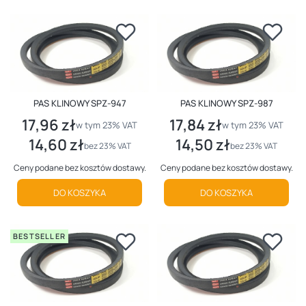
PAS KLINOWY SPZ-947
PAS KLINOWY SPZ-987
17,96 zł
17,84 zł
Cena brutto
Cena brutto
w tym %s VAT
w tym %s VAT
w tym
23%
VAT
w tym
23%
VAT
14,60 zł
14,50 zł
Cena netto
Cena netto
bez 23% VAT
bez 23% VAT
Ceny podane bez kosztów dostawy.
Ceny podane bez kosztów dostawy.
DO KOSZYKA
DO KOSZYKA
BESTSELLER