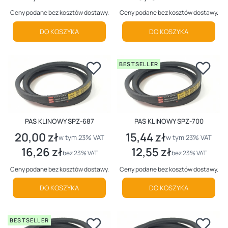
Ceny podane bez kosztów dostawy.
Ceny podane bez kosztów dostawy.
DO KOSZYKA
DO KOSZYKA
BESTSELLER
PAS KLINOWY SPZ-687
PAS KLINOWY SPZ-700
20,00 zł
15,44 zł
Cena brutto
Cena brutto
w tym %s VAT
w tym %s VAT
w tym
23%
VAT
w tym
23%
VAT
16,26 zł
12,55 zł
Cena netto
Cena netto
bez 23% VAT
bez 23% VAT
Ceny podane bez kosztów dostawy.
Ceny podane bez kosztów dostawy.
DO KOSZYKA
DO KOSZYKA
BESTSELLER