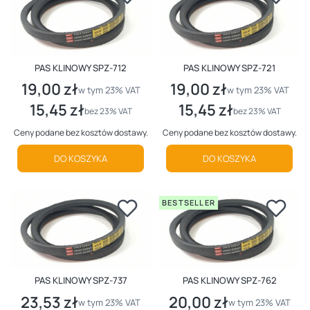
PAS KLINOWY SPZ-712
PAS KLINOWY SPZ-721
19,00 zł
19,00 zł
Cena brutto
Cena brutto
w tym %s VAT
w tym %s VAT
w tym
23%
VAT
w tym
23%
VAT
15,45 zł
15,45 zł
Cena netto
Cena netto
bez 23% VAT
bez 23% VAT
Ceny podane bez kosztów dostawy.
Ceny podane bez kosztów dostawy.
DO KOSZYKA
DO KOSZYKA
BESTSELLER
PAS KLINOWY SPZ-737
PAS KLINOWY SPZ-762
23,53 zł
20,00 zł
Cena brutto
Cena brutto
w tym %s VAT
w tym %s VAT
w tym
23%
VAT
w tym
23%
VAT