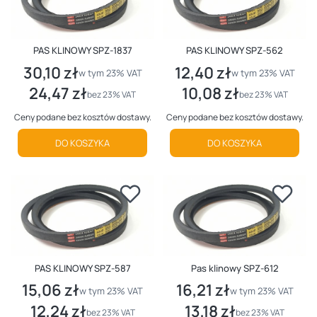
PAS KLINOWY SPZ-1837
PAS KLINOWY SPZ-562
30,10 zł
12,40 zł
Cena brutto
Cena brutto
w tym %s VAT
w tym %s VAT
w tym
23%
VAT
w tym
23%
VAT
24,47 zł
10,08 zł
Cena netto
Cena netto
bez 23% VAT
bez 23% VAT
Ceny podane bez kosztów dostawy.
Ceny podane bez kosztów dostawy.
DO KOSZYKA
DO KOSZYKA
PAS KLINOWY SPZ-587
Pas klinowy SPZ-612
15,06 zł
16,21 zł
Cena brutto
Cena brutto
w tym %s VAT
w tym %s VAT
w tym
23%
VAT
w tym
23%
VAT
12,24 zł
13,18 zł
Cena netto
Cena netto
bez 23% VAT
bez 23% VAT