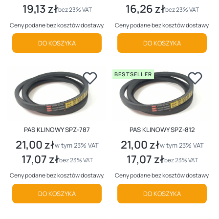
19,13 zł
16,26 zł
Cena netto
Cena netto
bez 23% VAT
bez 23% VAT
Ceny podane bez kosztów dostawy.
Ceny podane bez kosztów dostawy.
DO KOSZYKA
DO KOSZYKA
BESTSELLER
PAS KLINOWY SPZ-787
PAS KLINOWY SPZ-812
21,00 zł
21,00 zł
Cena brutto
Cena brutto
w tym %s VAT
w tym %s VAT
w tym
23%
VAT
w tym
23%
VAT
17,07 zł
17,07 zł
Cena netto
Cena netto
bez 23% VAT
bez 23% VAT
Ceny podane bez kosztów dostawy.
Ceny podane bez kosztów dostawy.
DO KOSZYKA
DO KOSZYKA