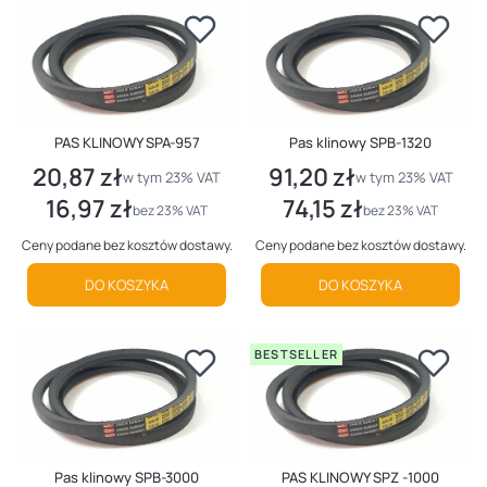
PAS KLINOWY SPA-957
Pas klinowy SPB-1320
20,87 zł
91,20 zł
Cena brutto
Cena brutto
w tym %s VAT
w tym %s VAT
w tym
23%
VAT
w tym
23%
VAT
16,97 zł
74,15 zł
Cena netto
Cena netto
bez 23% VAT
bez 23% VAT
Ceny podane bez kosztów dostawy.
Ceny podane bez kosztów dostawy.
DO KOSZYKA
DO KOSZYKA
BESTSELLER
Pas klinowy SPB-3000
PAS KLINOWY SPZ -1000