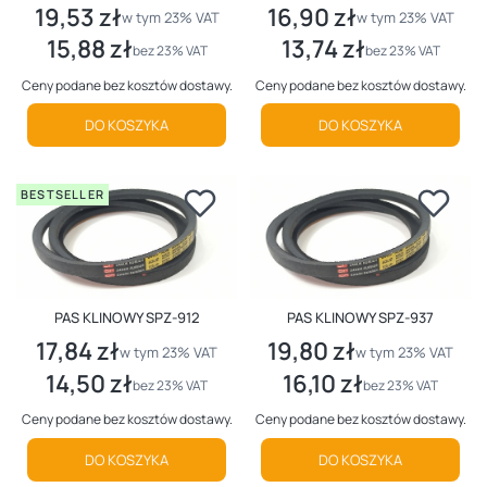
19,53 zł
16,90 zł
Cena brutto
Cena brutto
w tym %s VAT
w tym %s VAT
w tym
23%
VAT
w tym
23%
VAT
15,88 zł
13,74 zł
Cena netto
Cena netto
bez 23% VAT
bez 23% VAT
Ceny podane bez kosztów dostawy.
Ceny podane bez kosztów dostawy.
DO KOSZYKA
DO KOSZYKA
BESTSELLER
PAS KLINOWY SPZ-912
PAS KLINOWY SPZ-937
17,84 zł
19,80 zł
Cena brutto
Cena brutto
w tym %s VAT
w tym %s VAT
w tym
23%
VAT
w tym
23%
VAT
14,50 zł
16,10 zł
Cena netto
Cena netto
bez 23% VAT
bez 23% VAT
Ceny podane bez kosztów dostawy.
Ceny podane bez kosztów dostawy.
DO KOSZYKA
DO KOSZYKA