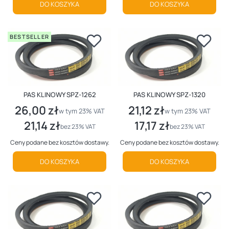
DO KOSZYKA
DO KOSZYKA
BESTSELLER
PAS KLINOWY SPZ-1262
PAS KLINOWY SPZ-1320
26,00 zł
21,12 zł
Cena brutto
Cena brutto
w tym %s VAT
w tym %s VAT
w tym
23%
VAT
w tym
23%
VAT
21,14 zł
17,17 zł
Cena netto
Cena netto
bez 23% VAT
bez 23% VAT
Ceny podane bez kosztów dostawy.
Ceny podane bez kosztów dostawy.
DO KOSZYKA
DO KOSZYKA