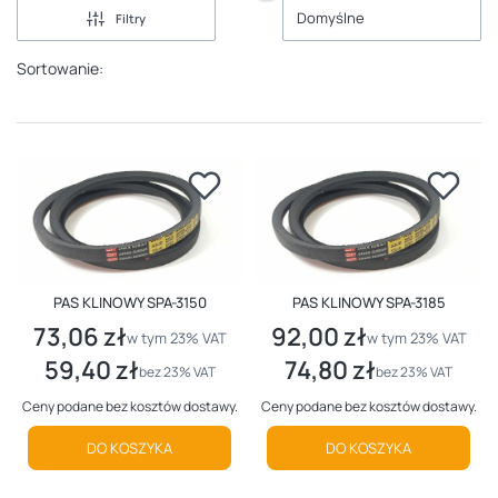
Domyślne
Filtry
Sortowanie:
PAS KLINOWY SPA-3150
PAS KLINOWY SPA-3185
73,06 zł
92,00 zł
Cena brutto
Cena brutto
w tym %s VAT
w tym %s VAT
w tym
23%
VAT
w tym
23%
VAT
59,40 zł
74,80 zł
Cena netto
Cena netto
bez 23% VAT
bez 23% VAT
Ceny podane bez kosztów dostawy.
Ceny podane bez kosztów dostawy.
DO KOSZYKA
DO KOSZYKA