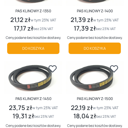
PAS KLINOWY Z-1350
PAS KLINOWY Z-1400
21,12 zł
21,39 zł
Cena brutto
Cena brutto
w tym %s VAT
w tym %s VAT
w tym
23%
VAT
w tym
23%
VAT
17,17 zł
17,39 zł
Cena netto
Cena netto
bez 23% VAT
bez 23% VAT
Ceny podane bez kosztów dostawy.
Ceny podane bez kosztów dostawy.
DO KOSZYKA
DO KOSZYKA
PAS KLINOWY Z-1450
PAS KLINOWY Z-1500
23,75 zł
22,19 zł
Cena brutto
Cena brutto
w tym %s VAT
w tym %s VAT
w tym
23%
VAT
w tym
23%
VAT
19,31 zł
18,04 zł
Cena netto
Cena netto
bez 23% VAT
bez 23% VAT
Ceny podane bez kosztów dostawy.
Ceny podane bez kosztów dostawy.