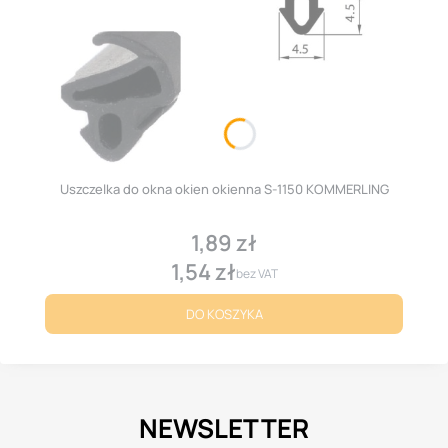
Uszczelka do okna okien okienna S-1150 KOMMERLING
1,89 zł
Cena
1,54 zł
Cena
bez VAT
DO KOSZYKA
NEWSLETTER