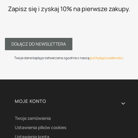
Zapisz się i zyskaj 10% na pierwsze zakupy.
DOŁĄCZ DO NEWSLETTERA
Twoje dane będą przetwarzane zgodnie z naszą
polityką prywatności
.
Linki w stopce
MOJE KONTO
Twoje zamówienia
Ustawienia plików cookies
Ustawienia konta