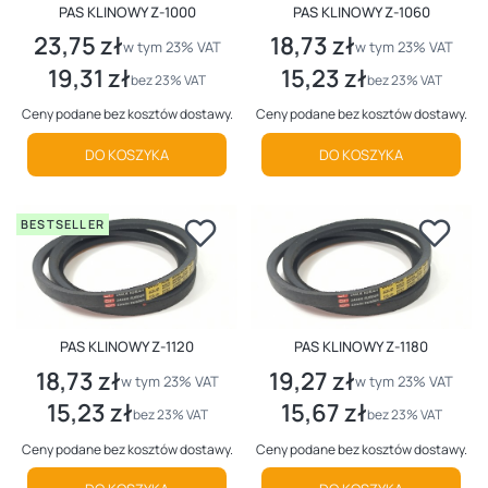
PAS KLINOWY Z-1000
PAS KLINOWY Z-1060
23,75 zł
18,73 zł
Cena brutto
Cena brutto
w tym %s VAT
w tym %s VAT
w tym
23%
VAT
w tym
23%
VAT
19,31 zł
15,23 zł
Cena netto
Cena netto
bez 23% VAT
bez 23% VAT
Ceny podane bez kosztów dostawy.
Ceny podane bez kosztów dostawy.
DO KOSZYKA
DO KOSZYKA
BESTSELLER
PAS KLINOWY Z-1120
PAS KLINOWY Z-1180
18,73 zł
19,27 zł
Cena brutto
Cena brutto
w tym %s VAT
w tym %s VAT
w tym
23%
VAT
w tym
23%
VAT
15,23 zł
15,67 zł
Cena netto
Cena netto
bez 23% VAT
bez 23% VAT
Ceny podane bez kosztów dostawy.
Ceny podane bez kosztów dostawy.