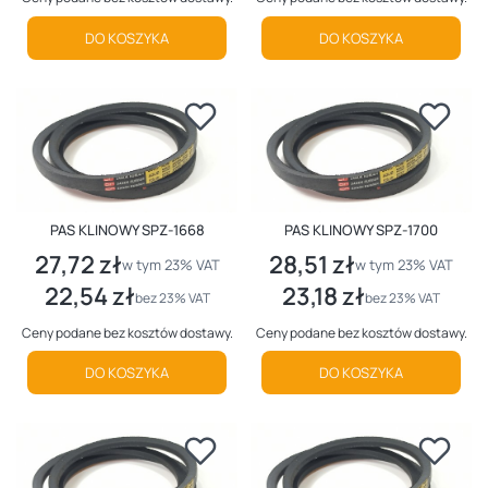
DO KOSZYKA
DO KOSZYKA
PAS KLINOWY SPZ-1668
PAS KLINOWY SPZ-1700
27,72 zł
28,51 zł
Cena brutto
Cena brutto
w tym %s VAT
w tym %s VAT
w tym
23%
VAT
w tym
23%
VAT
22,54 zł
23,18 zł
Cena netto
Cena netto
bez 23% VAT
bez 23% VAT
Ceny podane bez kosztów dostawy.
Ceny podane bez kosztów dostawy.
DO KOSZYKA
DO KOSZYKA