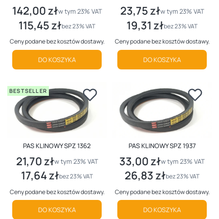
142,00 zł
23,75 zł
Cena brutto
Cena brutto
w tym %s VAT
w tym %s VAT
w tym
23%
VAT
w tym
23%
VAT
115,45 zł
19,31 zł
Cena netto
Cena netto
bez 23% VAT
bez 23% VAT
Ceny podane bez kosztów dostawy.
Ceny podane bez kosztów dostawy.
DO KOSZYKA
DO KOSZYKA
BESTSELLER
PAS KLINOWY SPZ 1362
PAS KLINOWY SPZ 1937
21,70 zł
33,00 zł
Cena brutto
Cena brutto
w tym %s VAT
w tym %s VAT
w tym
23%
VAT
w tym
23%
VAT
17,64 zł
26,83 zł
Cena netto
Cena netto
bez 23% VAT
bez 23% VAT
Ceny podane bez kosztów dostawy.
Ceny podane bez kosztów dostawy.
DO KOSZYKA
DO KOSZYKA