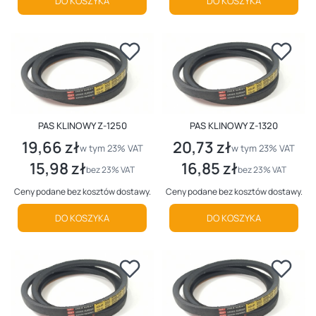
DO KOSZYKA
DO KOSZYKA
PAS KLINOWY Z-1250
PAS KLINOWY Z-1320
19,66 zł
20,73 zł
Cena brutto
Cena brutto
w tym %s VAT
w tym %s VAT
w tym
23%
VAT
w tym
23%
VAT
15,98 zł
16,85 zł
Cena netto
Cena netto
bez 23% VAT
bez 23% VAT
Ceny podane bez kosztów dostawy.
Ceny podane bez kosztów dostawy.
DO KOSZYKA
DO KOSZYKA