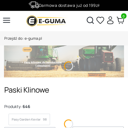
Darmowa dostawa już od 199zł
Rabaty -50% na wybrane produkty
Produ
Otwórz wyszukiwarkę
Przejdź do:
e-guma.pl
Paski Klinowe
Produkty:
646
Pasy Garden Kevlar
98