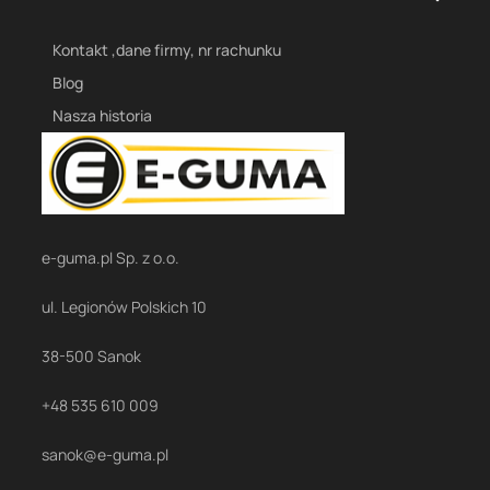
Kontakt ,dane firmy, nr rachunku
Blog
Nasza historia
e-guma.pl Sp. z o.o.
ul. Legionów Polskich 10
38-500 Sanok
+48 535 610 009
sanok@e-guma.pl