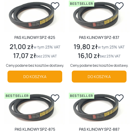
BESTSELLER
PAS KLINOWY SPZ-825
PAS KLINOWY SPZ-837
21,00 zł
19,80 zł
Cena brutto
Cena brutto
w tym %s VAT
w tym %s VAT
w tym
23%
VAT
w tym
23%
VAT
17,07 zł
16,10 zł
Cena netto
Cena netto
bez 23% VAT
bez 23% VAT
Ceny podane bez kosztów dostawy.
Ceny podane bez kosztów dostawy.
DO KOSZYKA
DO KOSZYKA
BESTSELLER
BESTSELLER
PAS KLINOWY SPZ-875
PAS KLINOWY SPZ-887