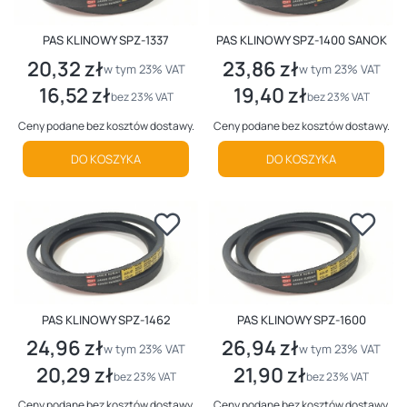
PAS KLINOWY SPZ-1337
PAS KLINOWY SPZ-1400 SANOK
20,32 zł
23,86 zł
Cena brutto
Cena brutto
w tym %s VAT
w tym %s VAT
w tym
23%
VAT
w tym
23%
VAT
16,52 zł
19,40 zł
Cena netto
Cena netto
bez 23% VAT
bez 23% VAT
Ceny podane bez kosztów dostawy.
Ceny podane bez kosztów dostawy.
DO KOSZYKA
DO KOSZYKA
PAS KLINOWY SPZ-1462
PAS KLINOWY SPZ-1600
24,96 zł
26,94 zł
Cena brutto
Cena brutto
w tym %s VAT
w tym %s VAT
w tym
23%
VAT
w tym
23%
VAT
20,29 zł
21,90 zł
Cena netto
Cena netto
bez 23% VAT
bez 23% VAT
Ceny podane bez kosztów dostawy.
Ceny podane bez kosztów dostawy.