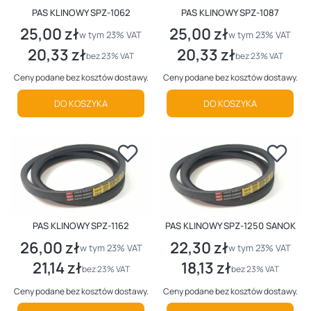
PAS KLINOWY SPZ-1062
PAS KLINOWY SPZ-1087
25,00 zł
25,00 zł
Cena brutto
Cena brutto
w tym %s VAT
w tym %s VAT
w tym
23%
VAT
w tym
23%
VAT
20,33 zł
20,33 zł
Cena netto
Cena netto
bez 23% VAT
bez 23% VAT
Ceny podane bez kosztów dostawy.
Ceny podane bez kosztów dostawy.
DO KOSZYKA
DO KOSZYKA
PAS KLINOWY SPZ-1162
PAS KLINOWY SPZ-1250 SANOK
26,00 zł
22,30 zł
Cena brutto
Cena brutto
w tym %s VAT
w tym %s VAT
w tym
23%
VAT
w tym
23%
VAT
21,14 zł
18,13 zł
Cena netto
Cena netto
bez 23% VAT
bez 23% VAT
Ceny podane bez kosztów dostawy.
Ceny podane bez kosztów dostawy.