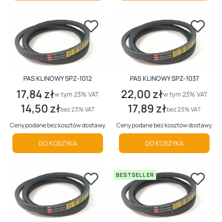
PAS KLINOWY SPZ-1012
PAS KLINOWY SPZ-1037
17,84 zł
22,00 zł
Cena brutto
Cena brutto
w tym %s VAT
w tym %s VAT
w tym
23%
VAT
w tym
23%
VAT
14,50 zł
17,89 zł
Cena netto
Cena netto
bez 23% VAT
bez 23% VAT
Ceny podane bez kosztów dostawy.
Ceny podane bez kosztów dostawy.
DO KOSZYKA
DO KOSZYKA
BESTSELLER