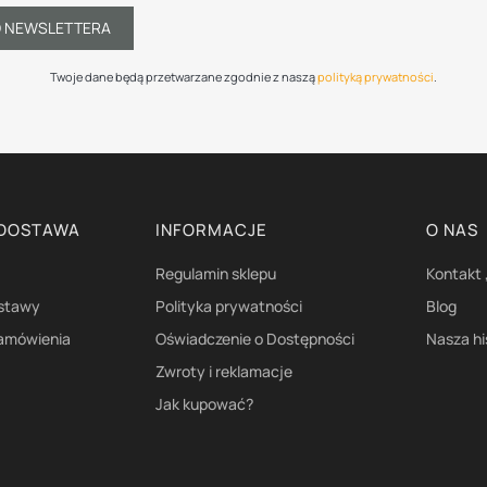
O NEWSLETTERA
Twoje dane będą przetwarzane zgodnie z naszą
polityką prywatności
.
 DOSTAWA
INFORMACJE
O NAS
Regulamin sklepu
Kontakt 
ostawy
Polityka prywatności
Blog
zamówienia
Oświadczenie o Dostępności
Nasza hi
Zwroty i reklamacje
Jak kupować?