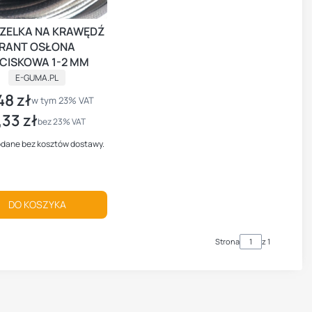
ZELKA NA KRAWĘDŹ
RANT OSŁONA
CISKOWA 1-2 MM
PRODUCENT
E-GUMA.PL
48 zł
a brutto
w tym %s VAT
w tym
23%
VAT
,33 zł
na netto
bez 23% VAT
dane bez kosztów dostawy.
DO KOSZYKA
Strona
z 1