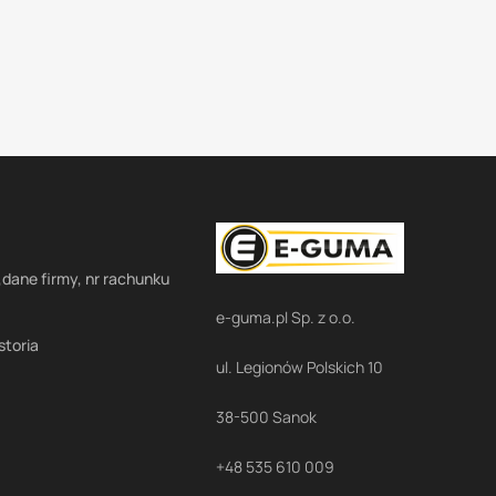
,dane firmy, nr rachunku
e-guma.pl Sp. z o.o.
storia
ul. Legionów Polskich 10
38-500 Sanok
+48 535 610 009