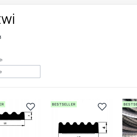
zwi
3
e:
e
ER
BESTSELLER
BESTS