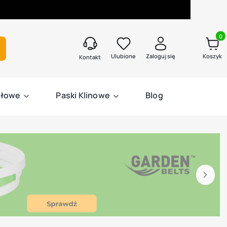
Produk
kaj
Ulubione
Zaloguj się
Koszyk
Kontakt
słowe
Paski Klinowe
Blog