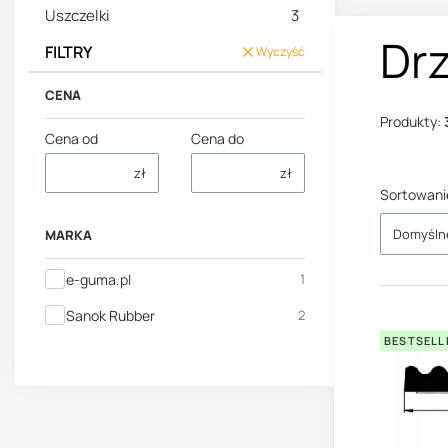
Uszczelki
3
Dr
FILTRY
Wyczyść
CENA
Produkty:
Cena od
Cena do
zł
zł
Sortowani
Domyśln
MARKA
Marka
e-guma.pl
1
Sanok Rubber
2
BESTSELL