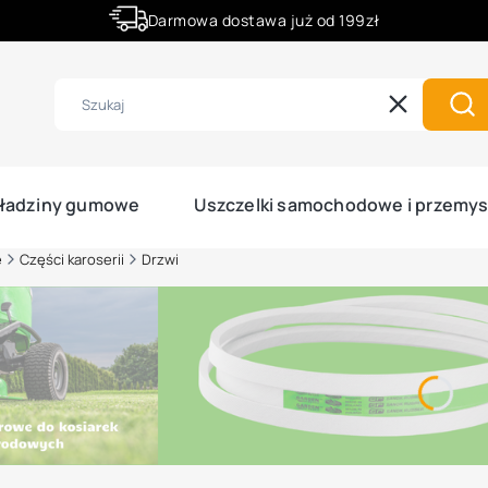
Darmowa dostawa już od 199zł
Rabaty -50% na wybrane produkty
Wyczyść
Szu
ładziny gumowe
Uszczelki samochodowe i przemy
e
Części karoserii
Drzwi