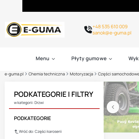
+48 535 610 009
sanok@e-guma.pl
Menu
Płyty gumowe
Wyk
e-guma.pl
Chemia techniczna
Motoryzacja
Części samochodow
PODKATEGORIE I FILTRY
w kategorii: Drzwi
PODKATEGORIE
Wróć do: Części karoserii