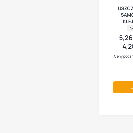
USZC
SAMO
KLE
P
S
5,26
Cena b
4,2
Cena n
Ceny podan
D