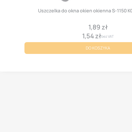
Uszczelka do okna okien okienna S-1150
1,89 zł
Cena
1,54 zł
Cena
bez VAT
DO KOSZYKA