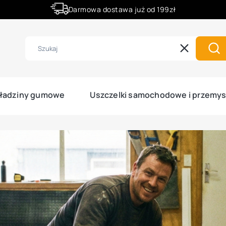
Darmowa dostawa już od 199zł
Rabaty -50% na wybrane produkty
Wyczyść
Szu
ładziny gumowe
Uszczelki samochodowe i przemy