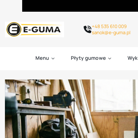
+48 535 610 009
sanok@e-guma.pl
Menu
Płyty gumowe
Wyk