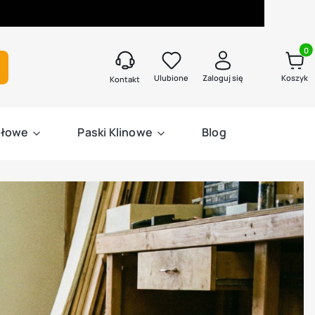
Produk
kaj
Ulubione
Zaloguj się
Koszyk
Kontakt
słowe
Paski Klinowe
Blog