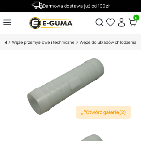
Darmowa dostawa już od 199zł
Rabaty -50% na wybrane produkty
Produ
Otwórz wyszukiwarkę
a.pl
Węże przemysłowe i techniczne
Węże do układów chłodzenia
Otwórz galerię
(2)