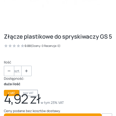
Złącze plastikowe do spryskiwaczy GS 5
0.00
(Oceny: 0 Recenzje: 0)
Ilość
szt.
Dostępność:
duża ilość
4,92 zł
z VAT
bez VAT
Cena
w tym 23% VAT
w tym
23%
VAT
Ceny podane bez kosztów dostawy.