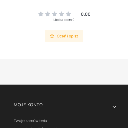
0.00
Liczba ocen: 0
Oceń i opisz
Linki w stopce
MOJE KONTO
Twoje zamówienia