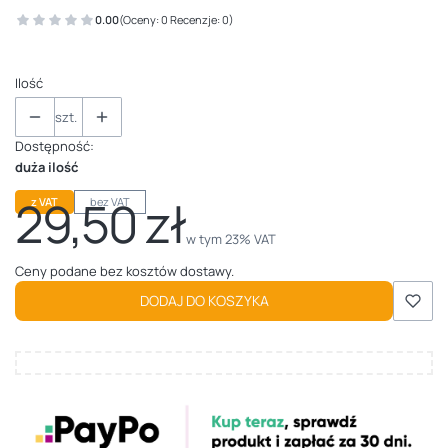
0.00
(Oceny: 0 Recenzje: 0)
Ilość
szt.
Dostępność:
duża ilość
29,50 zł
z VAT
bez VAT
Cena
w tym 23% VAT
w tym
23%
VAT
Ceny podane bez kosztów dostawy.
DODAJ DO KOSZYKA