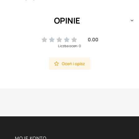
OPINIE
0.00
Liczba ocen: 0
Oceń i opisz
Linki w stopce
MOJE KONTO