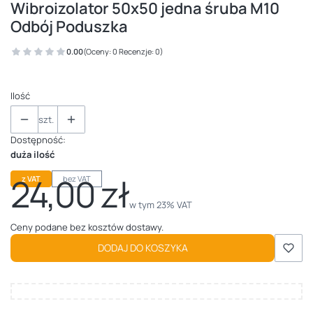
Wibroizolator 50x50 jedna śruba M10
Odbój Poduszka
0.00
(Oceny: 0 Recenzje: 0)
Ilość
szt.
Dostępność:
duża ilość
24,00 zł
z VAT
bez VAT
Cena
w tym 23% VAT
w tym
23%
VAT
Ceny podane bez kosztów dostawy.
DODAJ DO KOSZYKA