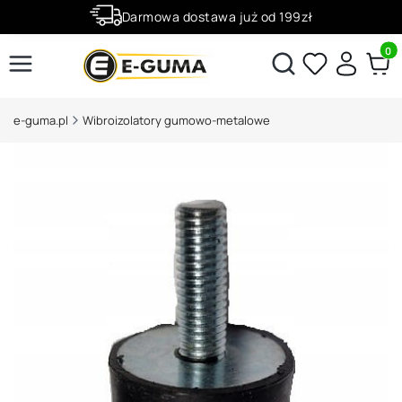
Darmowa dostawa już od 199zł
Rabaty -50% na wybrane produkty
Produ
Otwórz wyszukiwarkę
e-guma.pl
Wibroizolatory gumowo-metalowe