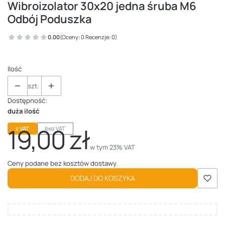
Wibroizolator 30x20 jedna śruba M6
Odbój Poduszka
0.00
(Oceny: 0 Recenzje: 0)
Ilość
szt.
Dostępność:
duża ilość
19,00 zł
z VAT
bez VAT
Cena
w tym 23% VAT
w tym
23%
VAT
Ceny podane bez kosztów dostawy.
DODAJ DO KOSZYKA