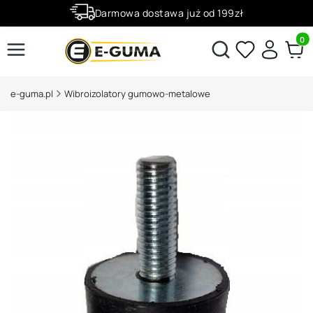
Darmowa dostawa już od 199zł
Rabaty -50% na wybrane produkty
Produ
Otwórz wyszukiwarkę
e-guma.pl
Wibroizolatory gumowo-metalowe