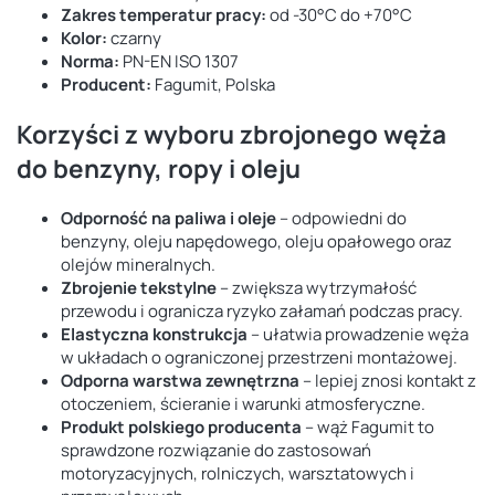
Zakres temperatur pracy:
od -30°C do +70°C
Kolor:
czarny
Norma:
PN-EN ISO 1307
Producent:
Fagumit, Polska
Korzyści z wyboru zbrojonego węża
do benzyny, ropy i oleju
Odporność na paliwa i oleje
– odpowiedni do
benzyny, oleju napędowego, oleju opałowego oraz
olejów mineralnych.
Zbrojenie tekstylne
– zwiększa wytrzymałość
przewodu i ogranicza ryzyko załamań podczas pracy.
Elastyczna konstrukcja
– ułatwia prowadzenie węża
w układach o ograniczonej przestrzeni montażowej.
Odporna warstwa zewnętrzna
– lepiej znosi kontakt z
otoczeniem, ścieranie i warunki atmosferyczne.
Produkt polskiego producenta
– wąż Fagumit to
sprawdzone rozwiązanie do zastosowań
motoryzacyjnych, rolniczych, warsztatowych i