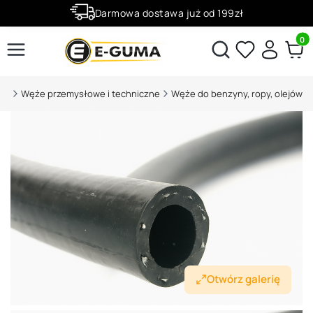
Darmowa dostawa już od 199zł
Rabaty -50% na wybrane produkty
Produ
Otwórz wyszukiwarkę
.pl
Węże przemysłowe i techniczne
Węże do benzyny, ropy, olejów
Otwórz galerię