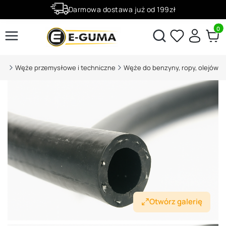
Darmowa dostawa już od 199zł
Rabaty -50% na wybrane produkty
Produ
Otwórz wyszukiwarkę
.pl
Węże przemysłowe i techniczne
Węże do benzyny, ropy, olejów
Otwórz galerię