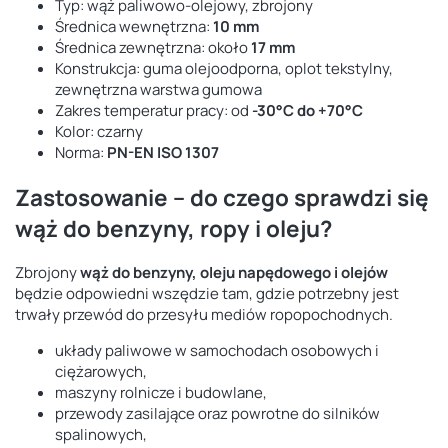
Typ: wąż paliwowo-olejowy, zbrojony
Średnica wewnętrzna:
10 mm
Średnica zewnętrzna: około
17 mm
Konstrukcja: guma olejoodporna, oplot tekstylny,
zewnętrzna warstwa gumowa
Zakres temperatur pracy: od
-30°C do +70°C
Kolor: czarny
Norma:
PN-EN ISO 1307
Zastosowanie – do czego sprawdzi się
wąż do benzyny, ropy i oleju?
Zbrojony
wąż do benzyny, oleju napędowego i olejów
będzie odpowiedni wszędzie tam, gdzie potrzebny jest
trwały przewód do przesyłu mediów ropopochodnych.
układy paliwowe w samochodach osobowych i
ciężarowych,
maszyny rolnicze i budowlane,
przewody zasilające oraz powrotne do silników
spalinowych,