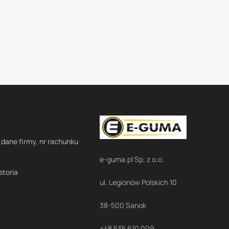
,dane firmy, nr rachunku
e-guma.pl Sp. z o.o.
storia
ul. Legionów Polskich 10
38-500 Sanok
+48 535 610 009