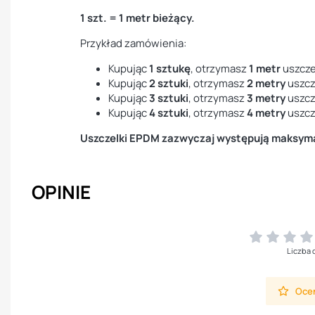
1 szt. = 1 metr bieżący.
Przykład zamówienia:
Kupując
1 sztukę
, otrzymasz
1 metr
uszcze
Kupując
2 sztuki
, otrzymasz
2 metry
uszcz
Kupując
3 sztuki
, otrzymasz
3 metry
uszcz
Kupując
4 sztuki
, otrzymasz
4 metry
uszcz
Uszczelki EPDM zazwyczaj występują maksymal
OPINIE
Liczba 
Oceń