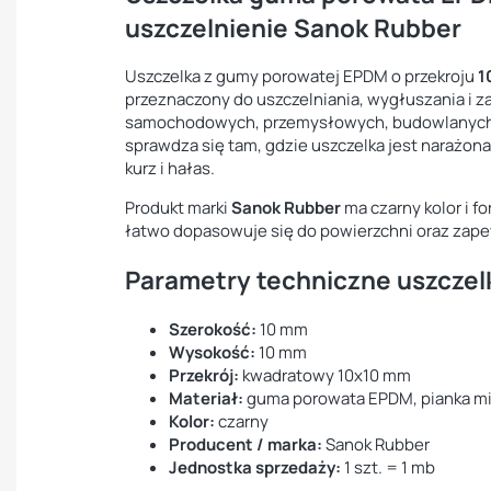
uszczelnienie Sanok Rubber
Uszczelka z gumy porowatej EPDM o przekroju
1
przeznaczony do uszczelniania, wygłuszania i 
samochodowych, przemysłowych, budowlanych
sprawdza się tam, gdzie uszczelka jest narażon
kurz i hałas.
Produkt marki
Sanok Rubber
ma czarny kolor i 
łatwo dopasowuje się do powierzchni oraz zap
Parametry techniczne uszczel
Szerokość:
10 mm
Wysokość:
10 mm
Przekrój:
kwadratowy 10x10 mm
Materiał:
guma porowata EPDM, pianka mię
Kolor:
czarny
Producent / marka:
Sanok Rubber
Jednostka sprzedaży:
1 szt. = 1 mb