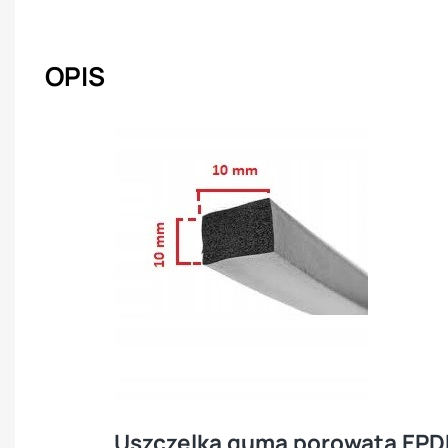
OPIS
Uszczelka guma porowata EPD