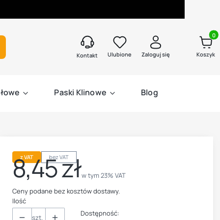
Produk
kaj
Ulubione
Zaloguj się
Koszyk
Kontakt
słowe
Paski Klinowe
Blog
8,45 zł
z VAT
bez VAT
Cena
w tym 23% VAT
w tym
23%
VAT
Ceny podane bez kosztów dostawy.
Ilość
Dostępność:
szt.