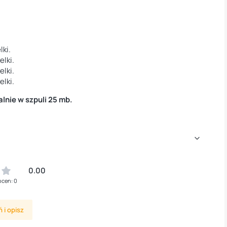
lki.
elki.
elki.
elki.
nie w szpuli 25 mb.
0.00
ocen: 0
 i opisz