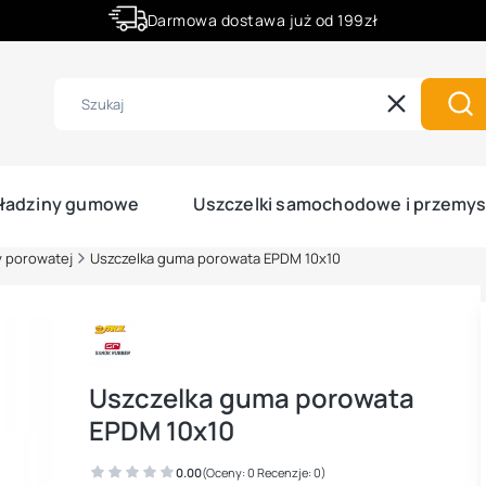
Darmowa dostawa już od 199zł
Rabaty -50% na wybrane produkty
Wyczyść
Szu
ładziny gumowe
Uszczelki samochodowe i przemy
y porowatej
Uszczelka guma porowata EPDM 10x10
Uszczelka guma porowata
EPDM 10x10
0.00
(Oceny: 0 Recenzje: 0)