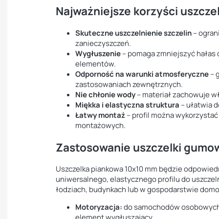
Najważniejsze korzyści uszcze
Skuteczne uszczelnienie szczelin
– ograni
zanieczyszczeń.
Wygłuszenie
– pomaga zmniejszyć hałas d
elementów.
Odporność na warunki atmosferyczne
– 
zastosowaniach zewnętrznych.
Nie chłonie wody
– materiał zachowuje wł
Miękka i elastyczna struktura
– ułatwia 
Łatwy montaż
– profil można wykorzystać
montażowych.
Zastosowanie uszczelki gumo
Uszczelka piankowa 10x10 mm będzie odpowiedni
uniwersalnego, elastycznego profilu do uszcze
łodziach, budynkach lub w gospodarstwie dom
Motoryzacja:
do samochodów osobowych i 
element wygłuszający.