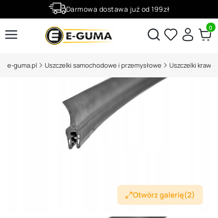
Darmowa dostawa już od 199zł
Rabaty -50% na wybrane produkty
Produ
Otwórz wyszukiwarkę
e-guma.pl
Uszczelki samochodowe i przemysłowe
Otwórz galerię
(2)