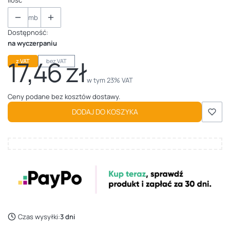
mb
Dostępność:
na wyczerpaniu
17,46 zł
z VAT
bez VAT
Cena
w tym 23% VAT
w tym
23%
VAT
Ceny podane bez kosztów dostawy.
DODAJ DO KOSZYKA
Czas wysyłki:
3 dni