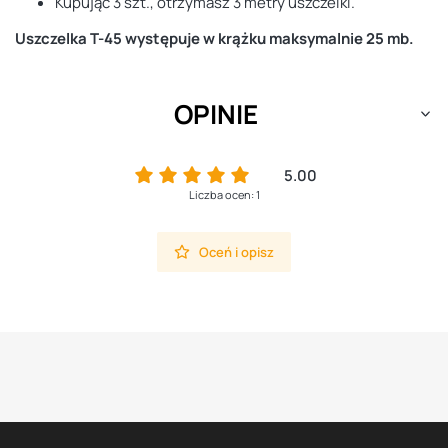
Kupując 3 szt., otrzymasz 3 metry uszczelki.
Uszczelka T-45 występuje w krążku maksymalnie 25 mb.
OPINIE
5.00
Liczba ocen: 1
Oceń i opisz