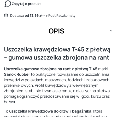
Zapytaj o produkt
Dostawa
od 13,99 zł
- InPost Paczkomaty
OPIS
Uszczelka krawędziowa T-45 z płetwą
– gumowa uszczelka zbrojona na rant
Uszczelka gumowa zbrojona na rant z płetwą T-45
marki
Sanok Rubber
to praktyczne rozwiązanie do uszczelniania
krawędzi w pojazdach, maszynach, łodziach i zabudowach
przemysłowych. Profil krawędziowy z wewnętrznym
zbrojeniem stabilnie trzyma się rantu, a elastyczna płetwa
pomaga ograniczyć przedostawanie się wilgoci, kurzu oraz
hałasu.
To
uszczelka krawędziowa do drzwi i bagażnika
, która
sprawdzi się wszędzie tam, gdzie potrzebne jest szybkie,