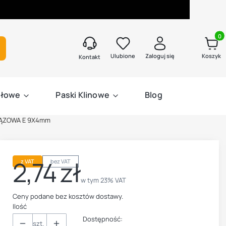
Produk
kaj
Ulubione
Zaloguj się
Koszyk
Kontakt
słowe
Paski Klinowe
Blog
RĄZOWA E 9X4mm
2,74 zł
z VAT
bez VAT
Cena
w tym 23% VAT
w tym
23%
VAT
Ceny podane bez kosztów dostawy.
Ilość
Dostępność:
szt.