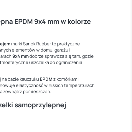
epna EPDM 9x4 mm w kolorze
lejem
marki Sanok Rubber to praktyczne
 innych elementów w domu, garażu i
iarach
9x4 mm
dobrze sprawdza się tam, gdzie
atmosferyczne uszczelka do ograniczenia
j na bazie kauczuku
EPDM
z komórkami
chowuje elastyczność w niskich temperaturach
na zewnątrz pomieszczeń.
zelki samoprzylepnej