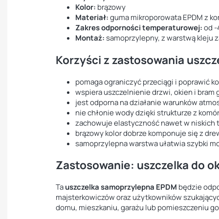
Kolor:
brązowy
Materiał:
guma mikroporowata EPDM z ko
Zakres odporności temperaturowej:
od -
Montaż:
samoprzylepny, z warstwą kleju 
Korzyści z zastosowania uszc
pomaga ograniczyć przeciągi i poprawić k
wspiera uszczelnienie drzwi, okien i bram
jest odporna na działanie warunków atmo
nie chłonie wody dzięki strukturze z kom
zachowuje elastyczność nawet w niskich 
brązowy kolor dobrze komponuje się z drew
samoprzylepna warstwa ułatwia szybki mo
Zastosowanie: uszczelka do oki
Ta
uszczelka samoprzylepna EPDM
będzie odpo
majsterkowiczów oraz użytkowników szukający
domu, mieszkaniu, garażu lub pomieszczeniu g