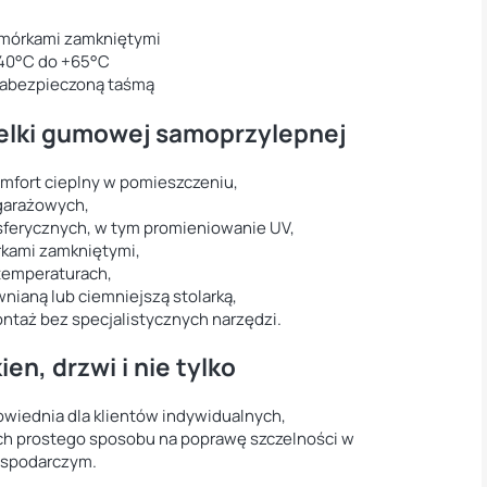
mórkami zamkniętymi
40°C do +65°C
zabezpieczoną taśmą
zelki gumowej samoprzylepnej
omfort cieplny w pomieszczeniu,
 garażowych,
sferycznych, w tym promieniowanie UV,
órkami zamkniętymi,
temperaturach,
nianą lub ciemniejszą stolarką,
ntaż bez specjalistycznych narzędzi.
en, drzwi i nie tylko
wiednia dla klientów indywidualnych,
ch prostego sposobu na poprawę szczelności w
ospodarczym.