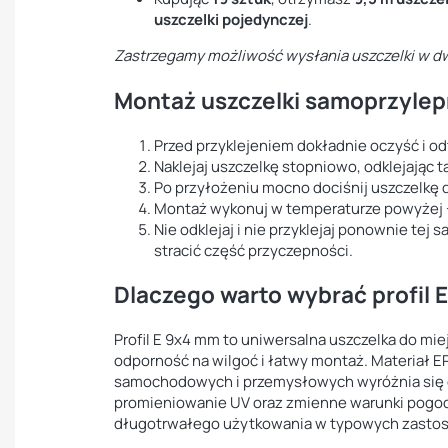
uszczelki pojedynczej
.
Zastrzegamy możliwość wysłania uszczelki w d
Montaż uszczelki samoprzylepn
Przed przyklejeniem dokładnie oczyść i o
Naklejaj uszczelkę stopniowo, odklejając 
Po przyłożeniu mocno dociśnij uszczelkę d
Montaż wykonuj w temperaturze powyżej 
Nie odklejaj i nie przyklejaj ponownie tej
stracić część przyczepności.
Dlaczego warto wybrać profil 
Profil E 9x4 mm to uniwersalna uszczelka do miej
odporność na wilgoć i łatwy montaż. Materiał
samochodowych i przemysłowych wyróżnia się d
promieniowanie UV oraz zmienne warunki pogod
długotrwałego użytkowania w typowych zasto