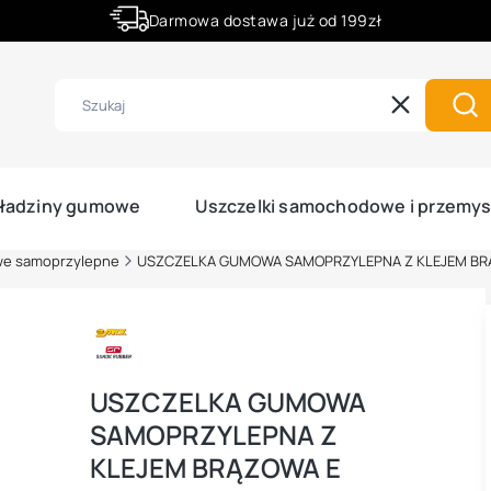
Darmowa dostawa już od 199zł
Rabaty -50% na wybrane produkty
Wyczyść
Szu
ładziny gumowe
Uszczelki samochodowe i przemy
we samoprzylepne
USZCZELKA GUMOWA SAMOPRZYLEPNA Z KLEJEM B
USZCZELKA GUMOWA
SAMOPRZYLEPNA Z
KLEJEM BRĄZOWA E