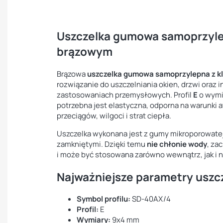
Uszczelka gumowa samoprzyl
brązowym
Brązowa
uszczelka gumowa samoprzylepna z k
rozwiązanie do uszczelniania okien, drzwi oraz
zastosowaniach przemysłowych. Profil
E
o wym
potrzebna jest elastyczna, odporna na warunki 
przeciągów, wilgoci i strat ciepła.
Uszczelka wykonana jest z gumy mikroporowate
zamkniętymi. Dzięki temu
nie chłonie wody
, za
i może być stosowana zarówno wewnątrz, jak i 
Najważniejsze parametry uszc
Symbol profilu:
SD-40AX/4
Profil:
E
Wymiary:
9x4 mm