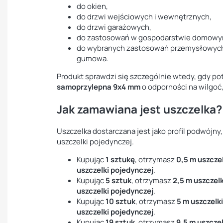
do okien,
do drzwi wejściowych i wewnętrznych,
do drzwi garażowych,
do zastosowań w gospodarstwie domowy
do wybranych zastosowań przemysłowych,
gumowa.
Produkt sprawdzi się szczególnie wtedy, gdy po
samoprzylepna 9x4 mm
o odporności na wilgoć
Jak zamawiana jest uszczelka?
Uszczelka dostarczana jest jako profil podwójny,
uszczelki pojedynczej.
Kupując
1 sztukę
, otrzymasz
0,5 m uszcze
uszczelki pojedynczej
.
Kupując
5 sztuk
, otrzymasz
2,5 m uszczel
uszczelki pojedynczej
.
Kupując
10 sztuk
, otrzymasz
5 m uszczelk
uszczelki pojedynczej
.
Kupując
19 sztuk
, otrzymasz
9,5 m uszcze