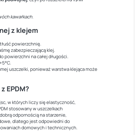
wóch kawałkach.
ej z klejem
dtłuść powierzchnię.
taśmę zabezpieczającą klej.
o powierzchni na całej długości.
+5°C.
 samej uszczelki, ponieważ warstwa klejąca może
E z EPDM?
sc, w których liczy się elastyczność,
 EPDM stosowany w uszczelkach
obrą odpornością na starzenie,
owe, dlatego jest odpowiedni do
sowaniach domowych i technicznych.