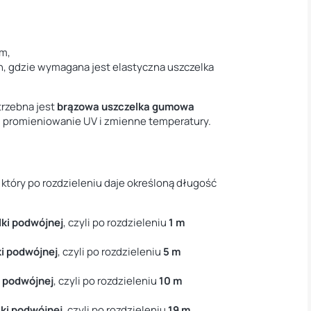
m,
 gdzie wymagana jest elastyczna uszczelka
trzebna jest
brązowa uszczelka gumowa
, promieniowanie UV i zmienne temperatury.
 który po rozdzieleniu daje określoną długość
lki podwójnej
, czyli po rozdzieleniu
1 m
ki podwójnej
, czyli po rozdzieleniu
5 m
i podwójnej
, czyli po rozdzieleniu
10 m
lki podwójnej
, czyli po rozdzieleniu
19 m