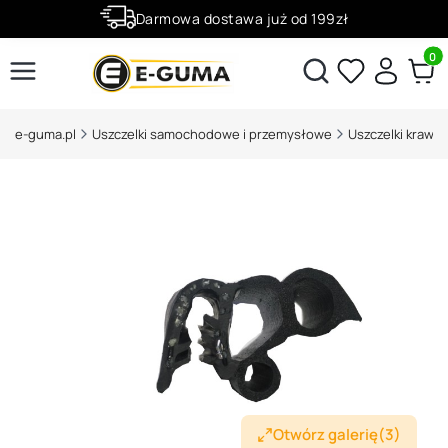
Darmowa dostawa już od 199zł
Rabaty -50% na wybrane produkty
Produ
Otwórz wyszukiwarkę
e-guma.pl
Uszczelki samochodowe i przemysłowe
Otwórz galerię
(3)