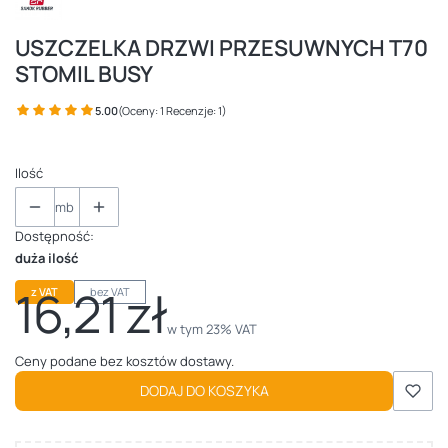
USZCZELKA DRZWI PRZESUWNYCH T70
STOMIL BUSY
5.00
(Oceny: 1 Recenzje: 1)
Ilość
mb
Dostępność:
duża ilość
16,21 zł
z VAT
bez VAT
Cena
w tym 23% VAT
w tym
23%
VAT
Ceny podane bez kosztów dostawy.
DODAJ DO KOSZYKA