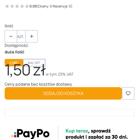
0.00
(Oceny: 0 Recenzje: 0)
Ilość
szt.
Dostępność:
duża ilość
1,50 zł
z VAT
bez VAT
Cena
w tym 23% VAT
w tym
23%
VAT
Ceny podane bez kosztów dostawy.
DODAJ DO KOSZYKA