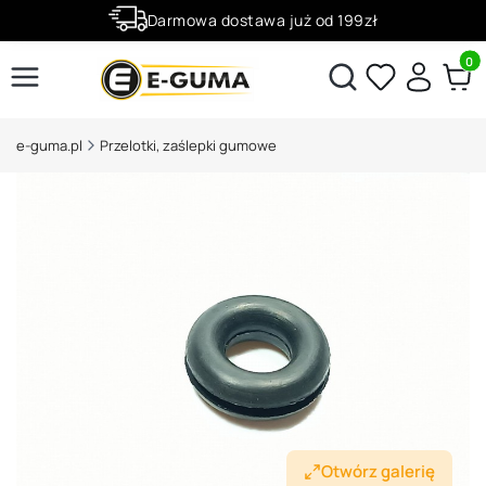
Darmowa dostawa już od 199zł
Rabaty -50% na wybrane produkty
Produ
Otwórz wyszukiwarkę
e-guma.pl
Przelotki, zaślepki gumowe
Otwórz galerię