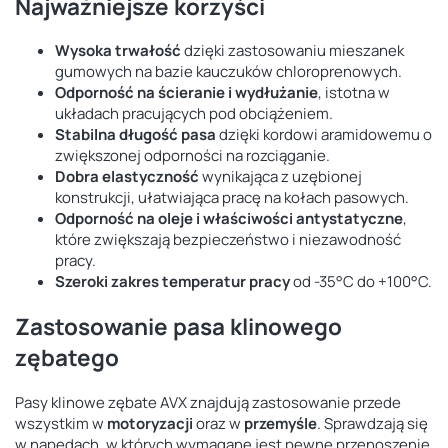
Najważniejsze korzyści
Wysoka trwałość
dzięki zastosowaniu mieszanek
gumowych na bazie kauczuków chloroprenowych.
Odporność na ścieranie i wydłużanie
, istotna w
układach pracujących pod obciążeniem.
Stabilna długość pasa
dzięki kordowi aramidowemu o
zwiększonej odporności na rozciąganie.
Dobra elastyczność
wynikająca z uzębionej
konstrukcji, ułatwiająca pracę na kołach pasowych.
Odporność na oleje i właściwości antystatyczne
,
które zwiększają bezpieczeństwo i niezawodność
pracy.
Szeroki zakres temperatur pracy
od -35°C do +100°C.
Zastosowanie pasa klinowego
zębatego
Pasy klinowe zębate AVX znajdują zastosowanie przede
wszystkim w
motoryzacji
oraz w
przemyśle
. Sprawdzają się
w napędach, w których wymagane jest pewne przenoszenie