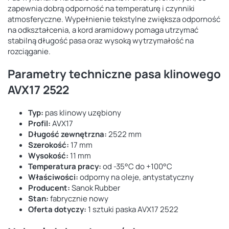
zapewnia dobrą odporność na temperaturę i czynniki
atmosferyczne. Wypełnienie tekstylne zwiększa odporność
na odkształcenia, a kord aramidowy pomaga utrzymać
stabilną długość pasa oraz wysoką wytrzymałość na
rozciąganie.
Parametry techniczne pasa klinowego
AVX17 2522
Typ:
pas klinowy uzębiony
Profil:
AVX17
Długość zewnętrzna:
2522 mm
Szerokość:
17 mm
Wysokość:
11 mm
Temperatura pracy:
od -35°C do +100°C
Właściwości:
odporny na oleje, antystatyczny
Producent:
Sanok Rubber
Stan:
fabrycznie nowy
Oferta dotyczy:
1 sztuki paska AVX17 2522