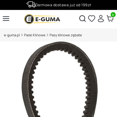
Darmowa dostawa już od 199zł
Rabaty -50% na wybrane produkty
Produ
Otwórz wyszukiwarkę
e-guma.pl
Paski Klinowe
Pasy klinowe zębate