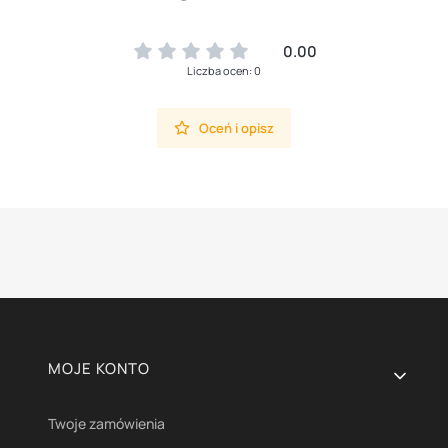
0.00
Liczba ocen: 0
Oceń i opisz
Linki w stopce
MOJE KONTO
Twoje zamówienia