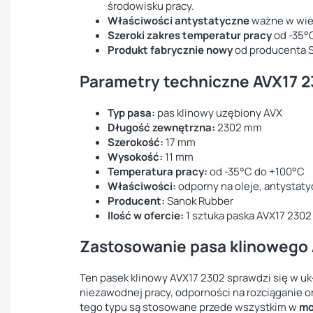
środowisku pracy.
Właściwości antystatyczne
ważne w wie
Szeroki zakres temperatur pracy
od -35°
Produkt fabrycznie nowy
od producenta S
Parametry techniczne AVX17 
Typ pasa:
pas klinowy uzębiony AVX
Długość zewnętrzna:
2302 mm
Szerokość:
17 mm
Wysokość:
11 mm
Temperatura pracy:
od -35°C do +100°C
Właściwości:
odporny na oleje, antystat
Producent:
Sanok Rubber
Ilość w ofercie:
1 sztuka paska AVX17 2302
Zastosowanie pasa klinowego
Ten pasek klinowy AVX17 2302 sprawdzi się w
niezawodnej pracy, odporności na rozciąganie o
tego typu są stosowane przede wszystkim w
mo