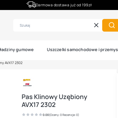
Darmowa dostawa już od 199zł
Rabaty -50% na wybrane produkty
Wyczyść
Szu
ładziny gumowe
Uszczelki samochodowe i przemy
ny AVX17 2302
Pas Klinowy Uzębiony
AVX17 2302
0.00
(Oceny: 0 Recenzje: 0)