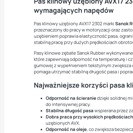
Pas klinowy uzębiony AVX17 2
wymagających napędów
Pas klinowy uzębiony AVX17 2302 marki
Sanok R
przeznaczony do pracy w motoryzacji oraz zast
uzębieniem poprawia elastyczność pasa, ograni
stabilną pracę przy dużych prędkościach obrot
Pasy klinowe zębate Sanok Rubber wykonywane
które zapewniają odporność na temperaturę i c
gumowej z wypełnieniem tekstylnym zwiększa o
pomaga utrzymać stabilną długość pasa i popra
Najważniejsze korzyści pasa 
Odporność na ścieranie
dzięki solidnej m
do intensywnej pracy.
Stabilna długość pasa
wspierana przez z
Dobra praca przy wysokich prędkościac
uzębionych AVX.
Odporność na oleje
, co zwiększa bezpie