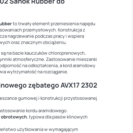
302 Sanok Rubber do
ubber
to trwały element przeniesienia napędu
osowaniach przemysłowych. Konstrukcja z
cza nagrzewanie podczas pracy i wspiera
owych oraz znacznym obciążeniu.
 są na bazie kauczuków chloroprenowych,
zynniki atmosferyczne. Zastosowanie mieszanki
dporność na odkształcenia, a kord aramidowy
wia wytrzymałość na rozciąganie.
klinowego zębatego AVX17 2302
ieszance gumowej i konstrukcji przystosowanej
astosowanie kordu aramidowego.
h obrotowych
, typowa dla pasów klinowych
czeństwo użytkowania w wymagającym