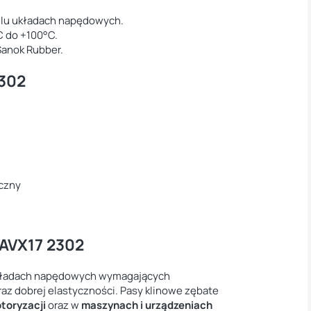
lu układach napędowych.
C do +100°C.
anok Rubber.
2302
yczny
 AVX17 2302
 układach napędowych wymagających
raz dobrej elastyczności. Pasy klinowe zębate
toryzacji
oraz w
maszynach i urządzeniach