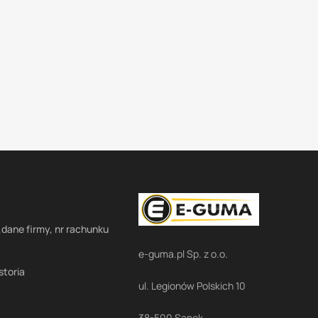
,dane firmy, nr rachunku
e-guma.pl Sp. z o.o.
storia
ul. Legionów Polskich 10
38-500 Sanok