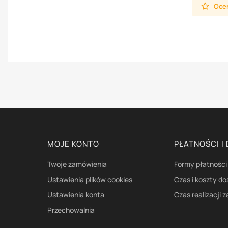
Oceń
Linki w stopce
MOJE KONTO
PŁATNOŚCI I
Twoje zamówienia
Formy płatności
Ustawienia plików cookies
Czas i koszty d
Ustawienia konta
Czas realizacji 
Przechowalnia