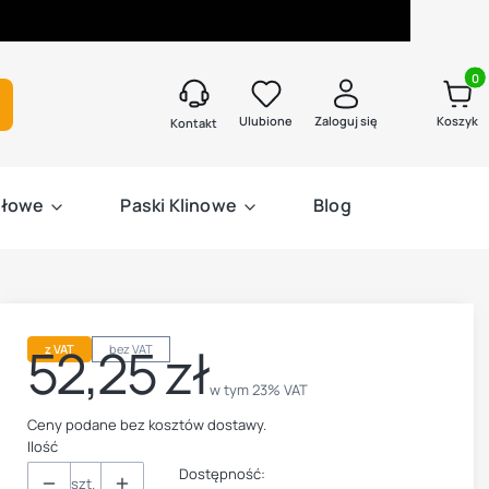
Produk
kaj
Ulubione
Zaloguj się
Koszyk
Kontakt
słowe
Paski Klinowe
Blog
52,25 zł
z VAT
bez VAT
Cena
w tym 23% VAT
w tym
23%
VAT
Ceny podane bez kosztów dostawy.
Ilość
Dostępność:
szt.