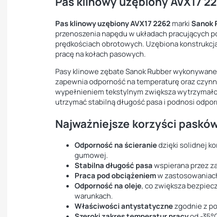
Pas klinowy uzębiony AVX17 2
Pas klinowy uzębiony AVX17 2262
marki
Sanok 
przenoszenia napędu w układach pracujących p
prędkościach obrotowych. Uzębiona konstrukcja 
pracę na kołach pasowych.
Pasy klinowe zębate Sanok Rubber wykonywane 
zapewnia odporność na temperaturę oraz czynn
wypełnieniem tekstylnym zwiększa wytrzymało
utrzymać stabilną długość pasa i podnosi odpor
Najważniejsze korzyści paskó
Odporność na ścieranie
dzięki solidnej k
gumowej.
Stabilna długość pasa
wspierana przez z
Praca pod obciążeniem
w zastosowaniach
Odporność na oleje
, co zwiększa bezpie
warunkach.
Właściwości antystatyczne
zgodnie z p
Szeroki zakres temperatur pracy
od -35°