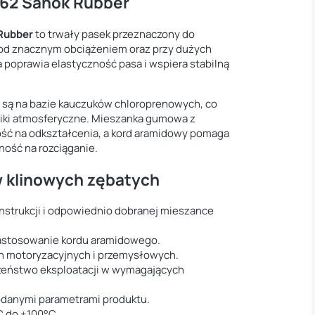
262 Sanok Rubber
Rubber
to trwały pasek przeznaczony do
od znacznym obciążeniem oraz przy dużych
poprawia elastyczność pasa i wspiera stabilną
są na bazie kauczuków chloroprenowych, co
iki atmosferyczne. Mieszanka gumowa z
ść na odkształcenia, a kord aramidowy pomaga
ność na rozciąganie.
w klinowych zębatych
onstrukcji i odpowiednio dobranej mieszance
astosowanie kordu aramidowego.
 motoryzacyjnych i przemysłowych.
czeństwo eksploatacji w wymagających
odanymi parametrami produktu.
C do +100°C.