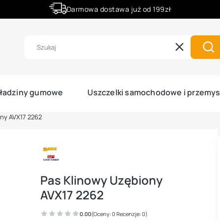
Darmowa dostawa już od 199zł
Rabaty -50% na wybrane produkty
Wyczyść
Szu
ładziny gumowe
Uszczelki samochodowe i przemy
ny AVX17 2262
Pas Klinowy Uzębiony
AVX17 2262
0.00
(Oceny: 0 Recenzje: 0)