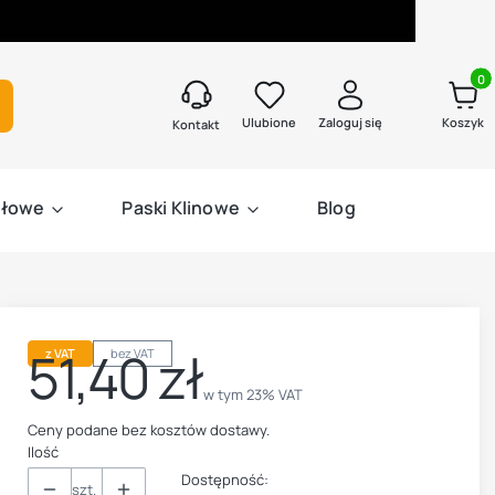
Produk
kaj
Ulubione
Zaloguj się
Koszyk
Kontakt
słowe
Paski Klinowe
Blog
51,40 zł
z VAT
bez VAT
Cena
w tym 23% VAT
w tym
23%
VAT
Ceny podane bez kosztów dostawy.
Ilość
Dostępność:
szt.