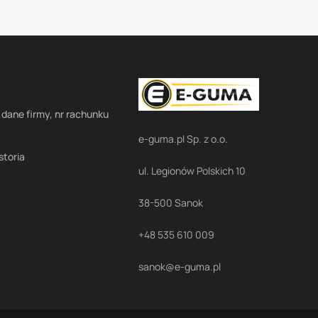
,dane firmy, nr rachunku
e-guma.pl Sp. z o.o.
storia
ul. Legionów Polskich 10
38-500 Sanok
+48 535 610 009
sanok@e-guma.pl