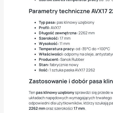
Parametry techniczne AVX17 
Typ pasa:
pas klinowy uzębiony
Profil:
AVX17
Długość zewnętrzna:
2262 mm
Szerokość:
17 mm
Wysokość:
11 mm
Temperatura pracy:
od -35°C do +100°C
Właściwości:
odporny na oleje, antystat
Producent:
Sanok Rubber
Stan:
fabrycznie nowy
Ilość:
1 sztuka paska AVX17 2262
Zastosowanie i dobór pasa kl
Ten
pas klinowy uzębiony
sprawdzi się przede w
układach napędowych wymagających trwałego i
odpowiedni dla użytkowników, którzy szukają pa
2262 mm
oraz szerokości
17 mm
.