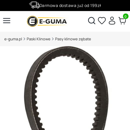
Darmowa dostawa już od 199zł
Rabaty -50% na wybrane produkty
Produ
Otwórz wyszukiwarkę
e-guma.pl
Paski Klinowe
Pasy klinowe zębate