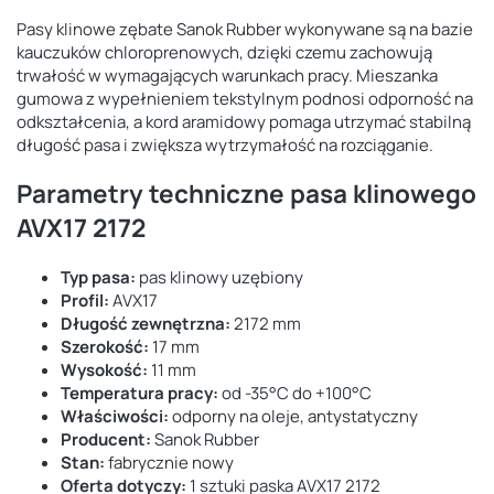
Pasy klinowe zębate Sanok Rubber wykonywane są na bazie
kauczuków chloroprenowych, dzięki czemu zachowują
trwałość w wymagających warunkach pracy. Mieszanka
gumowa z wypełnieniem tekstylnym podnosi odporność na
odkształcenia, a kord aramidowy pomaga utrzymać stabilną
długość pasa i zwiększa wytrzymałość na rozciąganie.
Parametry techniczne pasa klinowego
AVX17 2172
Typ pasa:
pas klinowy uzębiony
Profil:
AVX17
Długość zewnętrzna:
2172 mm
Szerokość:
17 mm
Wysokość:
11 mm
Temperatura pracy:
od -35°C do +100°C
Właściwości:
odporny na oleje, antystatyczny
Producent:
Sanok Rubber
Stan:
fabrycznie nowy
Oferta dotyczy:
1 sztuki paska AVX17 2172