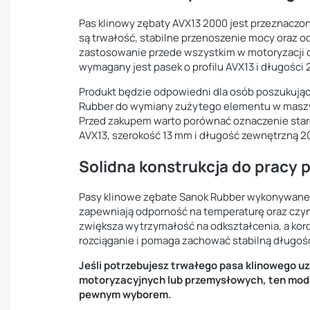
Pas klinowy zębaty AVX13 2000 jest przeznaczo
są trwałość, stabilne przenoszenie mocy oraz o
zastosowanie przede wszystkim w motoryzacji o
wymagany jest pasek o profilu AVX13 i długości
Produkt będzie odpowiedni dla osób poszukują
Rubber do wymiany zużytego elementu w maszy
Przed zakupem warto porównać oznaczenie star
AVX13, szerokość 13 mm i długość zewnętrzną 
Solidna konstrukcja do pracy
Pasy klinowe zębate Sanok Rubber wykonywane 
zapewniają odporność na temperaturę oraz czyn
zwiększa wytrzymałość na odkształcenia, a ko
rozciąganie i pomaga zachować stabilną długoś
Jeśli potrzebujesz trwałego pasa klinowego 
motoryzacyjnych lub przemysłowych, ten mode
pewnym wyborem.