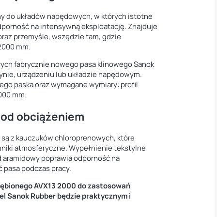
ny do układów napędowych, w których istotne
dporność na intensywną eksploatację. Znajduje
raz przemyśle, wszędzie tam, gdzie
 2000 mm.
cych fabrycznie nowego pasa klinowego Sanok
nie, urządzeniu lub układzie napędowym.
ego paska oraz wymagane wymiary: profil
2000 mm.
 pod obciążeniem
są z kauczuków chloroprenowych, które
niki atmosferyczne. Wypełnienie tekstylne
rd aramidowy poprawia odporność na
ć pasa podczas pracy.
uzębionego AVX13 2000 do zastosowań
l Sanok Rubber będzie praktycznym i