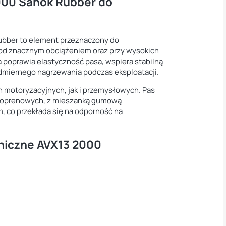
000 Sanok Rubber do
ubber to element przeznaczony do
od znacznym obciążeniem oraz przy wysokich
 poprawia elastyczność pasa, wspiera stabilną
admiernego nagrzewania podczas eksploatacji.
 motoryzacyjnych, jak i przemysłowych. Pas
oroprenowych, z mieszanką gumową
 co przekłada się na odporność na
niczne AVX13 2000