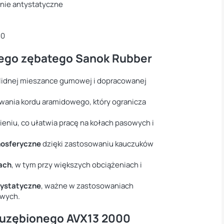
nie antystatyczne
00
wego zębatego Sanok Rubber
olidnej mieszance gumowej i dopracowanej
wania kordu aramidowego, który ogranicza
ieniu, co ułatwia pracę na kołach pasowych i
mosferyczne
dzięki zastosowaniu kauczuków
ach
, w tym przy większych obciążeniach i
tystatyczne
, ważne w zastosowaniach
owych.
 uzębionego AVX13 2000