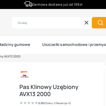
Darmowa dostawa już od 199zł
Rabaty -50% na wybrane produkty
Wyczyść
Szu
ładziny gumowe
Uszczelki samochodowe i przemy
ony AVX13 2000
Pas Klinowy Uzębiony
AVX13 2000
0.00
(Oceny: 0 Recenzje: 0)