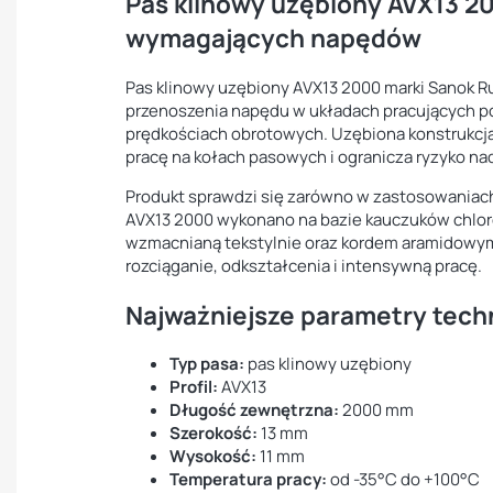
Pas klinowy uzębiony AVX13 2
wymagających napędów
Pas klinowy uzębiony AVX13 2000 marki Sanok R
przenoszenia napędu w układach pracujących p
prędkościach obrotowych. Uzębiona konstrukcja
pracę na kołach pasowych i ogranicza ryzyko n
Produkt sprawdzi się zarówno w zastosowaniach
AVX13 2000 wykonano na bazie kauczuków chl
wzmacnianą tekstylnie oraz kordem aramidowym,
rozciąganie, odkształcenia i intensywną pracę.
Najważniejsze parametry tech
Typ pasa:
pas klinowy uzębiony
Profil:
AVX13
Długość zewnętrzna:
2000 mm
Szerokość:
13 mm
Wysokość:
11 mm
Temperatura pracy:
od -35°C do +100°C