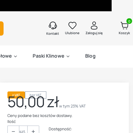
Produk
kaj
Ulubione
Zaloguj się
Koszyk
Kontakt
słowe
Paski Klinowe
Blog
50,00 zł
z VAT
bez VAT
Cena
w tym 23% VAT
w tym
23%
VAT
Ceny podane bez kosztów dostawy.
Ilość
Dostępność:
szt.