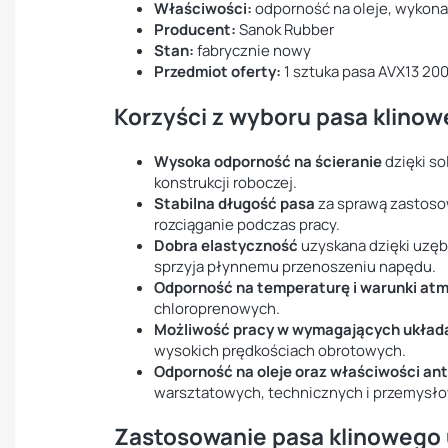
Właściwości:
odporność na oleje, wykona
Producent:
Sanok Rubber
Stan:
fabrycznie nowy
Przedmiot oferty:
1 sztuka pasa AVX13 20
Korzyści z wyboru pasa klino
Wysoka odporność na ścieranie
dzięki s
konstrukcji roboczej.
Stabilna długość pasa
za sprawą zastoso
rozciąganie podczas pracy.
Dobra elastyczność
uzyskana dzięki uzęb
sprzyja płynnemu przenoszeniu napędu.
Odporność na temperaturę i warunki at
chloroprenowych.
Możliwość pracy w wymagających układ
wysokich prędkościach obrotowych.
Odporność na oleje oraz właściwości an
warsztatowych, technicznych i przemysł
Zastosowanie pasa klinowego