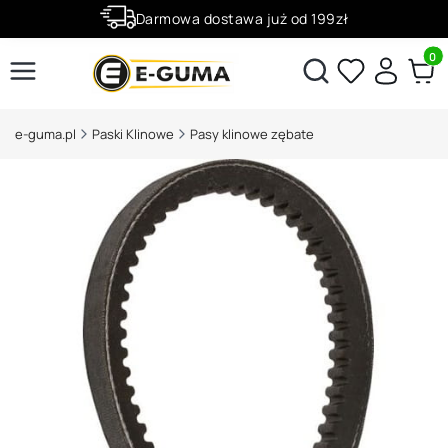
Darmowa dostawa już od 199zł
Rabaty -50% na wybrane produkty
Produ
Otwórz wyszukiwarkę
e-guma.pl
Paski Klinowe
Pasy klinowe zębate