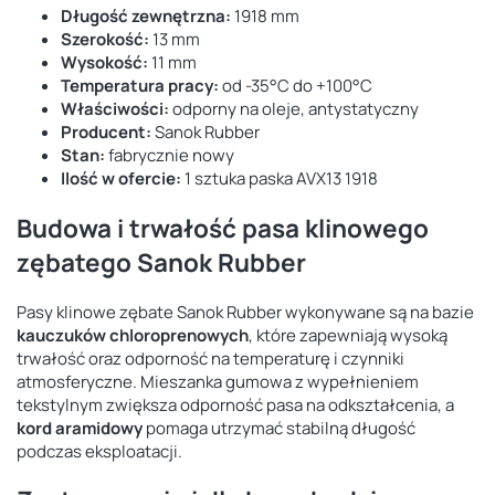
Długość zewnętrzna:
1918 mm
Szerokość:
13 mm
Wysokość:
11 mm
Temperatura pracy:
od -35°C do +100°C
Właściwości:
odporny na oleje, antystatyczny
Producent:
Sanok Rubber
Stan:
fabrycznie nowy
Ilość w ofercie:
1 sztuka paska AVX13 1918
Budowa i trwałość pasa klinowego
zębatego Sanok Rubber
Pasy klinowe zębate Sanok Rubber wykonywane są na bazie
kauczuków chloroprenowych
, które zapewniają wysoką
trwałość oraz odporność na temperaturę i czynniki
atmosferyczne. Mieszanka gumowa z wypełnieniem
tekstylnym zwiększa odporność pasa na odkształcenia, a
kord aramidowy
pomaga utrzymać stabilną długość
podczas eksploatacji.