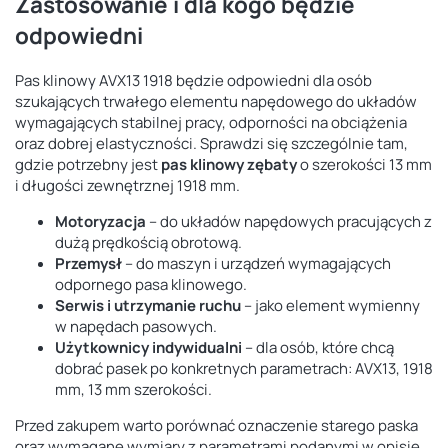
Zastosowanie i dla kogo będzie
odpowiedni
Pas klinowy AVX13 1918 będzie odpowiedni dla osób
szukających trwałego elementu napędowego do układów
wymagających stabilnej pracy, odporności na obciążenia
oraz dobrej elastyczności. Sprawdzi się szczególnie tam,
gdzie potrzebny jest
pas klinowy zębaty
o szerokości 13 mm
i długości zewnętrznej 1918 mm.
Motoryzacja
– do układów napędowych pracujących z
dużą prędkością obrotową.
Przemysł
– do maszyn i urządzeń wymagających
odpornego pasa klinowego.
Serwis i utrzymanie ruchu
– jako element wymienny
w napędach pasowych.
Użytkownicy indywidualni
– dla osób, które chcą
dobrać pasek po konkretnych parametrach: AVX13, 1918
mm, 13 mm szerokości.
Przed zakupem warto porównać oznaczenie starego paska
oraz wymagane wymiary z parametrami podanymi w opisie.