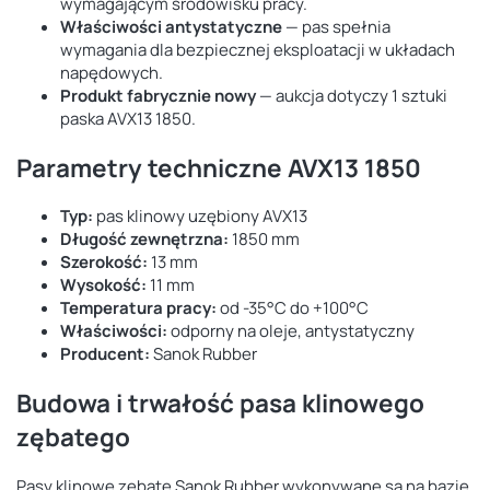
wymagającym środowisku pracy.
Właściwości antystatyczne
— pas spełnia
wymagania dla bezpiecznej eksploatacji w układach
napędowych.
Produkt fabrycznie nowy
— aukcja dotyczy 1 sztuki
paska AVX13 1850.
Parametry techniczne AVX13 1850
Typ:
pas klinowy uzębiony AVX13
Długość zewnętrzna:
1850 mm
Szerokość:
13 mm
Wysokość:
11 mm
Temperatura pracy:
od -35°C do +100°C
Właściwości:
odporny na oleje, antystatyczny
Producent:
Sanok Rubber
Budowa i trwałość pasa klinowego
zębatego
Pasy klinowe zębate Sanok Rubber wykonywane są na bazie