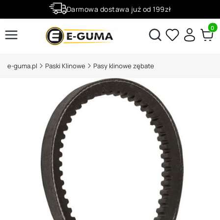
Darmowa dostawa już od 199zł
Rabaty -50% na wybrane produkty
Produ
Otwórz wyszukiwarkę
e-guma.pl
Paski Klinowe
Pasy klinowe zębate