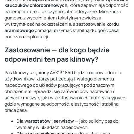
kauczuków chloroprenowych
, które zapewniają odporność
na temperaturę oraz czynniki atmosferyczne. Mieszanka
gumowa z wypełnieniem tekstylnym zwiększa
wytrzymałość na odkształcenia, a zastosowanie
kordu
aramidowego
pomaga utrzymać stabilną długość pasa
podczas eksploatacji.
Zastosowanie — dla kogo będzie
odpowiedni ten pas klinowy?
Pas klinowy uzębiony AVX13 1850 będzie odpowiedni dla
użytkowników, którzy potrzebują trwałego elementu
napędowego do układów pracujących pod znacznym
obciążeniem. Sprawdzi się zarówno przy naprawach i
serwisie maszyn, jak i w zastosowaniach motoryzacyjnych,
gdzie wymagane są odporność, elastyczność i stabilna
praca pasa.
Dla warsztatów i serwisów
— jako solidny pas do
wymiany w układach napędowych.
Dla użytkowników maszyn
— do zastosowań