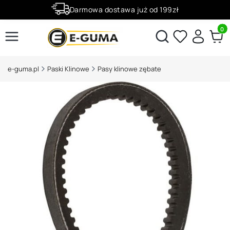
Darmowa dostawa już od 199zł
Rabaty -50% na wybrane produkty
Produ
Otwórz wyszukiwarkę
e-guma.pl
Paski Klinowe
Pasy klinowe zębate