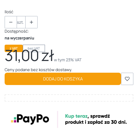
Ilość
szt.
Dostępność:
na wyczerpaniu
31,00 zł
z VAT
bez VAT
Cena
w tym 23% VAT
w tym
23%
VAT
Ceny podane bez kosztów dostawy.
DODAJ DO KOSZYKA