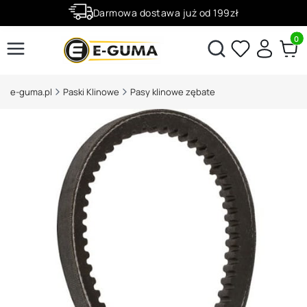
Darmowa dostawa już od 199zł
Rabaty -50% na wybrane produkty
Produ
Otwórz wyszukiwarkę
e-guma.pl
Paski Klinowe
Pasy klinowe zębate