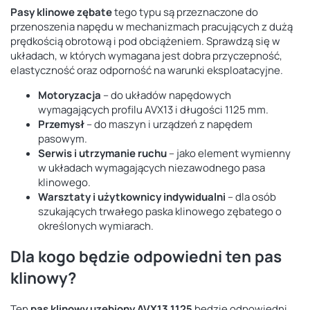
Pasy klinowe zębate
tego typu są przeznaczone do
przenoszenia napędu w mechanizmach pracujących z dużą
prędkością obrotową i pod obciążeniem. Sprawdzą się w
układach, w których wymagana jest dobra przyczepność,
elastyczność oraz odporność na warunki eksploatacyjne.
Motoryzacja
– do układów napędowych
wymagających profilu AVX13 i długości 1125 mm.
Przemysł
– do maszyn i urządzeń z napędem
pasowym.
Serwis i utrzymanie ruchu
– jako element wymienny
w układach wymagających niezawodnego pasa
klinowego.
Warsztaty i użytkownicy indywidualni
– dla osób
szukających trwałego paska klinowego zębatego o
określonych wymiarach.
Dla kogo będzie odpowiedni ten pas
klinowy?
Ten
pas klinowy uzębiony AVX13 1125
będzie odpowiedni