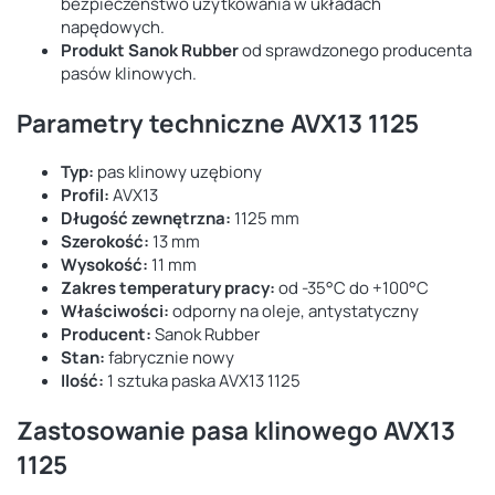
bezpieczeństwo użytkowania w układach
napędowych.
Produkt Sanok Rubber
od sprawdzonego producenta
pasów klinowych.
Parametry techniczne AVX13 1125
Typ:
pas klinowy uzębiony
Profil:
AVX13
Długość zewnętrzna:
1125 mm
Szerokość:
13 mm
Wysokość:
11 mm
Zakres temperatury pracy:
od -35°C do +100°C
Właściwości:
odporny na oleje, antystatyczny
Producent:
Sanok Rubber
Stan:
fabrycznie nowy
Ilość:
1 sztuka paska AVX13 1125
Zastosowanie pasa klinowego AVX13
1125