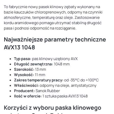
To fabrycznie nowy pasek klinowy zębaty wykonany na
bazie kauczuków chloroprenowych, odporny na czynniki
atmosferyczne, temperaturę oraz oleje. Zastosowanie
kordu aramidowego pomaga utrzymać stabilną długość
pasa i podnosi odporność na rozciąganie.
Najważniejsze parametry techniczne
AVX13 1048
Typ pasa:
pas klinowy uzębiony AVX
Długość zewnętrzna:
1048 mm
Szerokość:
13 mm
Wysokość:
11 mm
Zakres temperatury pracy:
od -35°C do +100°C
Właściwości:
odporny na oleje, antystatyczny
Producent:
Sanok Rubber
Ilość w ofercie:
1 sztuka paska AVX13 1048
Korzyści z wyboru paska klinowego