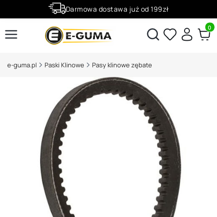
Darmowa dostawa już od 199zł
Rabaty -50% na wybrane produkty
Produ
Otwórz wyszukiwarkę
e-guma.pl
Paski Klinowe
Pasy klinowe zębate