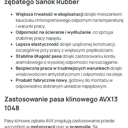
zębatego Sanok Rubber
Większa trwałość w eksploatacji
dzięki mieszankom
kauczuku chloroprenowego odpornym na temperaturę
i warunki pracy.
Odporność na ścieranie i wydłużanie
, co sprzyja
stabilnej pracy napędu.
Lepsza elastyczność
dzięki uzębionej konstrukcji,
szczególnie przy pracy z większymi prędkościami.
Stabilna długość pasa
dzięki zastosowaniu kordu
aramidowego o wysokiej odporności na rozciąganie.
Bezpieczna praca w trudniejszych warunkach
dzięki
właściwościom antystatycznym i odporności na oleje.
Produkt fabrycznie nowy
, gotowy do montażu w
odpowiednio dobranym układzie napędowym.
Zastosowanie pasa klinowego AVX13
1048
Pasy klinowe zębate AVX znajdują zastosowanie przede
wszystkim w
motoryzacji
oraz w
przemyśle
. Są