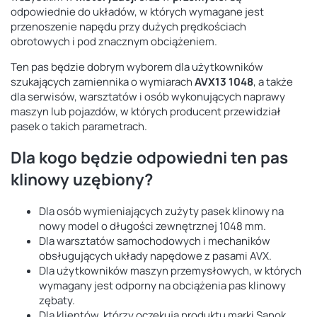
odpowiednie do układów, w których wymagane jest
przenoszenie napędu przy dużych prędkościach
obrotowych i pod znacznym obciążeniem.
Ten pas będzie dobrym wyborem dla użytkowników
szukających zamiennika o wymiarach
AVX13 1048
, a także
dla serwisów, warsztatów i osób wykonujących naprawy
maszyn lub pojazdów, w których producent przewidział
pasek o takich parametrach.
Dla kogo będzie odpowiedni ten pas
klinowy uzębiony?
Dla osób wymieniających zużyty pasek klinowy na
nowy model o długości zewnętrznej 1048 mm.
Dla warsztatów samochodowych i mechaników
obsługujących układy napędowe z pasami AVX.
Dla użytkowników maszyn przemysłowych, w których
wymagany jest odporny na obciążenia pas klinowy
zębaty.
Dla klientów, którzy oczekują produktu marki Sanok