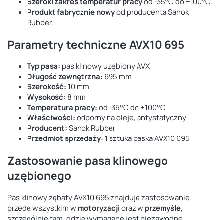
Szeroki zakres temperatur pracy
od -35°C do +100°C.
Produkt fabrycznie nowy
od producenta Sanok
Rubber.
Parametry techniczne AVX10 695
Typ pasa:
pas klinowy uzębiony AVX
Długość zewnętrzna:
695 mm
Szerokość:
10 mm
Wysokość:
8 mm
Temperatura pracy:
od -35°C do +100°C
Właściwości:
odporny na oleje, antystatyczny
Producent:
Sanok Rubber
Przedmiot sprzedaży:
1 sztuka paska AVX10 695
Zastosowanie pasa klinowego
uzębionego
Pas klinowy zębaty AVX10 695 znajduje zastosowanie
przede wszystkim w
motoryzacji
oraz w
przemyśle
,
szczególnie tam, gdzie wymagane jest niezawodne