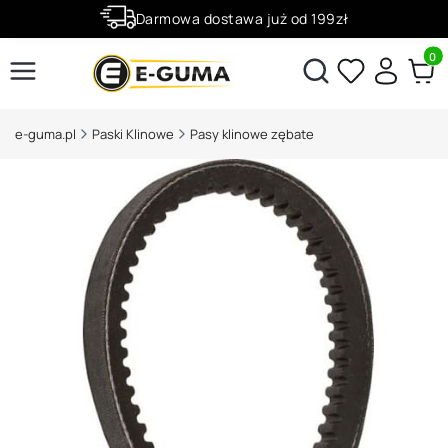
Darmowa dostawa już od 199zł
Rabaty -50% na wybrane produkty
Produ
Otwórz wyszukiwarkę
e-guma.pl
Paski Klinowe
Pasy klinowe zębate