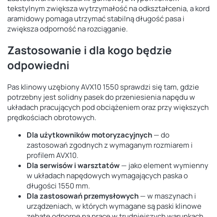
tekstylnym zwiększa wytrzymałość na odkształcenia, a kord
aramidowy pomaga utrzymać stabilną długość pasa i
zwiększa odporność na rozciąganie.
Zastosowanie i dla kogo będzie
odpowiedni
Pas klinowy uzębiony AVX10 1550 sprawdzi się tam, gdzie
potrzebny jest solidny pasek do przeniesienia napędu w
układach pracujących pod obciążeniem oraz przy większych
prędkościach obrotowych.
Dla użytkowników motoryzacyjnych
— do
zastosowań zgodnych z wymaganym rozmiarem i
profilem AVX10.
Dla serwisów i warsztatów
— jako element wymienny
w układach napędowych wymagających paska o
długości 1550 mm.
Dla zastosowań przemysłowych
— w maszynach i
urządzeniach, w których wymagane są paski klinowe
zębate odporne na pracę w trudniejszych warunkach.