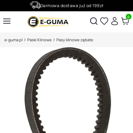
Darmowa dostawa już od 199zł
Rabaty -50% na wybrane produkty
Produ
Otwórz wyszukiwarkę
e-guma.pl
Paski Klinowe
Pasy klinowe zębate