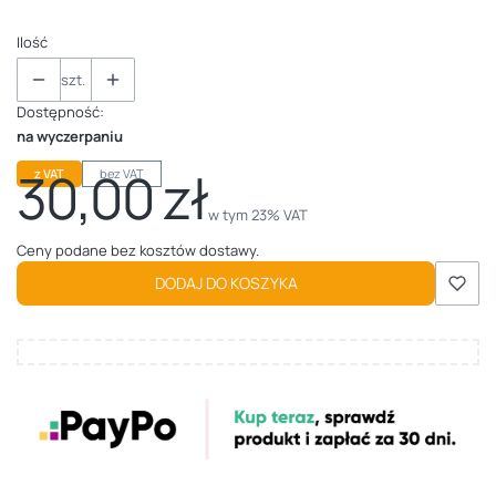
Ilość
szt.
Dostępność:
na wyczerpaniu
30,00 zł
z VAT
bez VAT
Cena
w tym 23% VAT
w tym
23%
VAT
Ceny podane bez kosztów dostawy.
DODAJ DO KOSZYKA