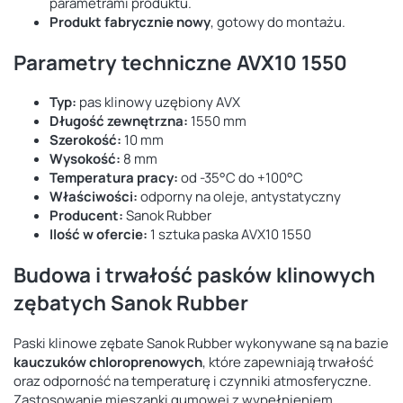
parametrami produktu.
Produkt fabrycznie nowy
, gotowy do montażu.
Parametry techniczne AVX10 1550
Typ:
pas klinowy uzębiony AVX
Długość zewnętrzna:
1550 mm
Szerokość:
10 mm
Wysokość:
8 mm
Temperatura pracy:
od -35°C do +100°C
Właściwości:
odporny na oleje, antystatyczny
Producent:
Sanok Rubber
Ilość w ofercie:
1 sztuka paska AVX10 1550
Budowa i trwałość pasków klinowych
zębatych Sanok Rubber
Paski klinowe zębate Sanok Rubber wykonywane są na bazie
kauczuków chloroprenowych
, które zapewniają trwałość
oraz odporność na temperaturę i czynniki atmosferyczne.
Zastosowanie mieszanki gumowej z wypełnieniem