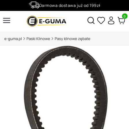
Darmowa dostawa już od 199zł
Rabaty -50% na wybrane produkty
Produ
Otwórz wyszukiwarkę
e-guma.pl
Paski Klinowe
Pasy klinowe zębate