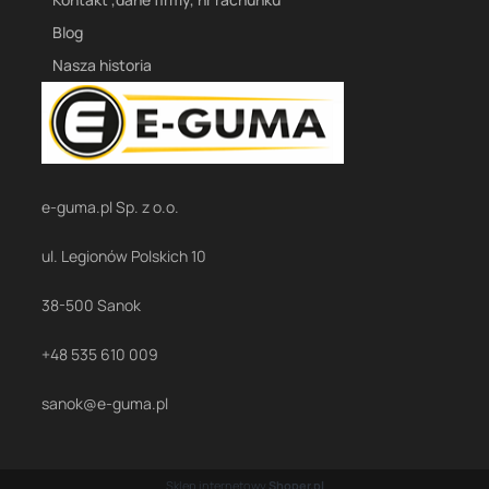
Blog
Nasza historia
e-guma.pl Sp. z o.o.
ul. Legionów Polskich 10
38-500 Sanok
+48 535 610 009
sanok@e-guma.pl
Sklep internetowy
Shoper.pl