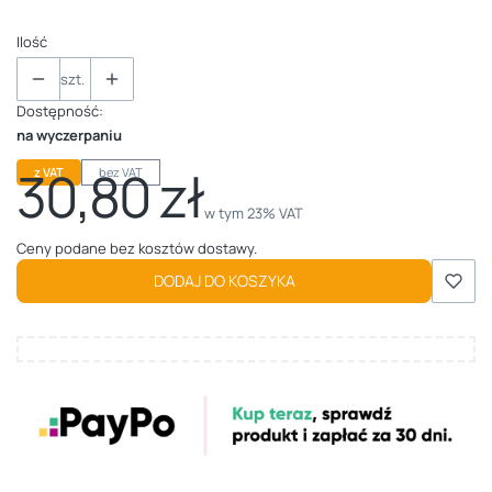
Ilość
szt.
Dostępność:
na wyczerpaniu
30,80 zł
z VAT
bez VAT
Cena
w tym 23% VAT
w tym
23%
VAT
Ceny podane bez kosztów dostawy.
DODAJ DO KOSZYKA