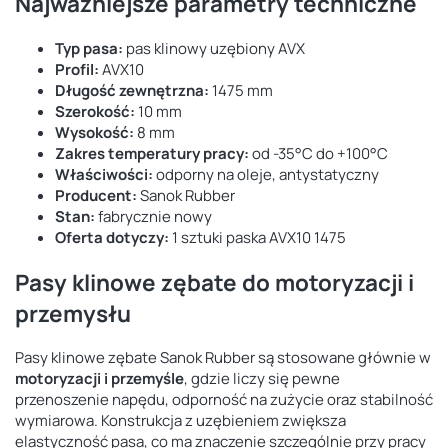
Najważniejsze parametry techniczne
Typ pasa:
pas klinowy uzębiony AVX
Profil:
AVX10
Długość zewnętrzna:
1475 mm
Szerokość:
10 mm
Wysokość:
8 mm
Zakres temperatury pracy:
od -35°C do +100°C
Właściwości:
odporny na oleje, antystatyczny
Producent:
Sanok Rubber
Stan:
fabrycznie nowy
Oferta dotyczy:
1 sztuki paska AVX10 1475
Pasy klinowe zębate do motoryzacji i
przemysłu
Pasy klinowe zębate Sanok Rubber są stosowane głównie w
motoryzacji i przemyśle
, gdzie liczy się pewne
przenoszenie napędu, odporność na zużycie oraz stabilność
wymiarowa. Konstrukcja z uzębieniem zwiększa
elastyczność pasa, co ma znaczenie szczególnie przy pracy