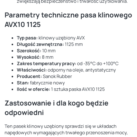
zwiększają bezpieczeństwo i trwałość użytkowania.
Parametry techniczne pasa klinowego
AVX10 1125
Typ pasa:
klinowy uzębiony AVX
Długość zewnętrzna:
1125 mm
Szerokość:
10 mm
Wysokość:
8 mm
Zakres temperatury pracy:
od -35°C do +100°C
Właściwości:
odporny na oleje, antystatyczny
Producent:
Sanok Rubber
Stan:
fabrycznie nowy
Ilość w ofercie:
1 sztuka paska AVX10 1125
Zastosowanie i dla kogo będzie
odpowiedni
Ten pasek klinowy uzębiony sprawdzi się w układach
napędowych wymagających trwałego przenoszenia mocy,