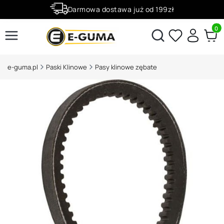
Darmowa dostawa już od 199zł
Rabaty -50% na wybrane produkty
Produ
Otwórz wyszukiwarkę
e-guma.pl
Paski Klinowe
Pasy klinowe zębate