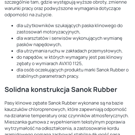
szczególnie tam, gdzie występują wyższe obroty, zmienne
warunki pracy oraz podwyższone wymagania dotyczące
odporności na zużycie.
dla użytkowników szukających paska klinowego do
zastosowań motoryzacyjnych,
dla warsztatów i serwisów wykonujących wymianę
pasków napędowych,
dla utrzymania ruchu w zakładach przemysłowych,
do napędów, w których wymagany jest pas klinowy
zębaty o wymiarach AVX10 1125,
dla osób oczekujących produktu marki Sanok Rubber o
stabilnych parametrach pracy.
Solidna konstrukcja Sanok Rubber
Pasy klinowe zębate Sanok Rubber wykonane są na bazie
kauczuków chloroprenowych, które zapewniają odporność
na działanie temperatury oraz czynników atmosferycznych.
Mieszanka gumowa z wypełnieniem tekstylnym poprawia
wytrzymałość na odkształcenia, a zastosowanie kordu
aramidowego pomaga zachować stabilną długość pasa