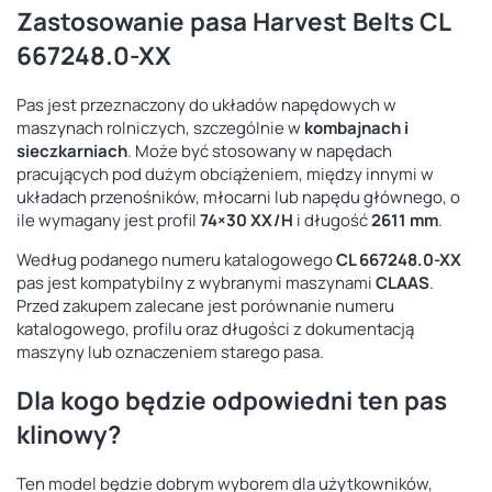
Zastosowanie pasa Harvest Belts CL
667248.0-XX
Pas jest przeznaczony do układów napędowych w
maszynach rolniczych, szczególnie w
kombajnach i
sieczkarniach
. Może być stosowany w napędach
pracujących pod dużym obciążeniem, między innymi w
układach przenośników, młocarni lub napędu głównego, o
ile wymagany jest profil
74×30 XX/H
i długość
2611 mm
.
Według podanego numeru katalogowego
CL 667248.0-XX
pas jest kompatybilny z wybranymi maszynami
CLAAS
.
Przed zakupem zalecane jest porównanie numeru
katalogowego, profilu oraz długości z dokumentacją
maszyny lub oznaczeniem starego pasa.
Dla kogo będzie odpowiedni ten pas
klinowy?
Ten model będzie dobrym wyborem dla użytkowników,