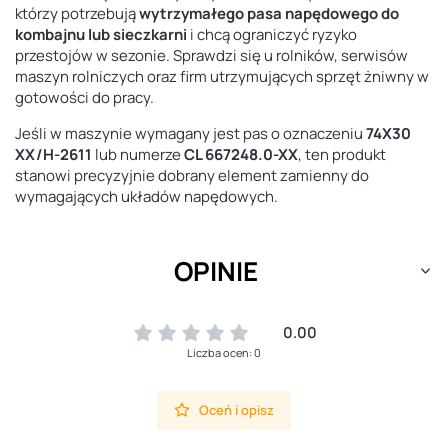
którzy potrzebują
wytrzymałego pasa napędowego do
kombajnu lub sieczkarni
i chcą ograniczyć ryzyko
przestojów w sezonie. Sprawdzi się u rolników, serwisów
maszyn rolniczych oraz firm utrzymujących sprzęt żniwny w
gotowości do pracy.
Jeśli w maszynie wymagany jest pas o oznaczeniu
74X30
XX/H-2611
lub numerze
CL 667248.0-XX
, ten produkt
stanowi precyzyjnie dobrany element zamienny do
wymagających układów napędowych.
OPINIE
0.00
Liczba ocen: 0
Oceń i opisz