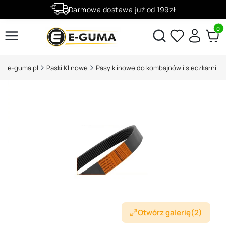
Darmowa dostawa już od 199zł
Rabaty -50% na wybrane produkty
Produ
Otwórz wyszukiwarkę
e-guma.pl
Paski Klinowe
Pasy klinowe do kombajnów i sieczkarni
Otwórz galerię
(2)