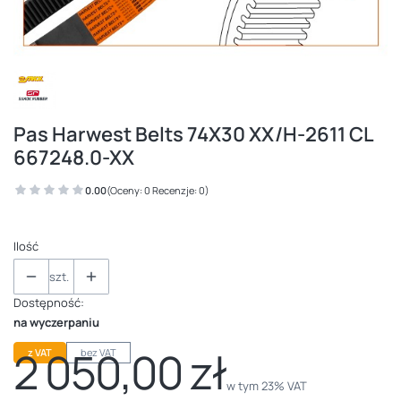
Pas Harwest Belts 74X30 XX/H-2611 CL
667248.0-XX
0.00
(Oceny: 0 Recenzje: 0)
Ilość
szt.
Dostępność:
na wyczerpaniu
2 050,00 zł
z VAT
bez VAT
Cena
w tym 23% VAT
w tym
23%
VAT