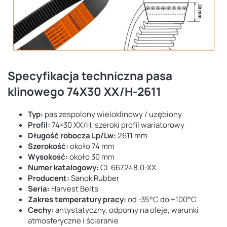
Specyfikacja techniczna pasa
klinowego 74X30 XX/H-2611
Typ:
pas zespolony wieloklinowy / uzębiony
Profil:
74×30 XX/H, szeroki profil wariatorowy
Długość robocza Lp/Lw:
2611 mm
Szerokość:
około 74 mm
Wysokość:
około 30 mm
Numer katalogowy:
CL 667248.0-XX
Producent:
Sanok Rubber
Seria:
Harvest Belts
Zakres temperatury pracy:
od -35°C do +100°C
Cechy:
antystatyczny, odporny na oleje, warunki
atmosferyczne i ścieranie