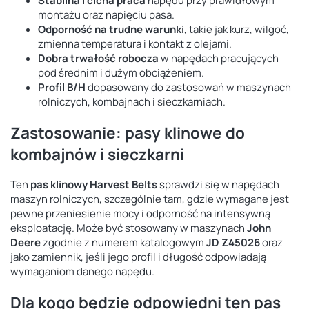
Stabilna i cicha praca
napędu przy prawidłowym
montażu oraz napięciu pasa.
Odporność na trudne warunki
, takie jak kurz, wilgoć,
zmienna temperatura i kontakt z olejami.
Dobra trwałość robocza
w napędach pracujących
pod średnim i dużym obciążeniem.
Profil B/H
dopasowany do zastosowań w maszynach
rolniczych, kombajnach i sieczkarniach.
Zastosowanie: pasy klinowe do
kombajnów i sieczkarni
Ten
pas klinowy Harvest Belts
sprawdzi się w napędach
maszyn rolniczych, szczególnie tam, gdzie wymagane jest
pewne przeniesienie mocy i odporność na intensywną
eksploatację. Może być stosowany w maszynach
John
Deere
zgodnie z numerem katalogowym
JD Z45026
oraz
jako zamiennik, jeśli jego profil i długość odpowiadają
wymaganiom danego napędu.
Dla kogo będzie odpowiedni ten pas