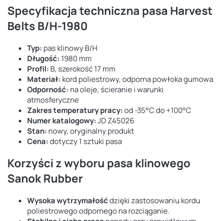
Specyfikacja techniczna pasa Harvest
Belts B/H-1980
Typ:
pas klinowy B/H
Długość:
1980 mm
Profil:
B, szerokość 17 mm
Materiał:
kord poliestrowy, odporna powłoka gumowa
Odporność:
na oleje, ścieranie i warunki
atmosferyczne
Zakres temperatury pracy:
od -35°C do +100°C
Numer katalogowy:
JD Z45026
Stan:
nowy, oryginalny produkt
Cena:
dotyczy 1 sztuki pasa
Korzyści z wyboru pasa klinowego
Sanok Rubber
Wysoka wytrzymałość
dzięki zastosowaniu kordu
poliestrowego odpornego na rozciąganie.