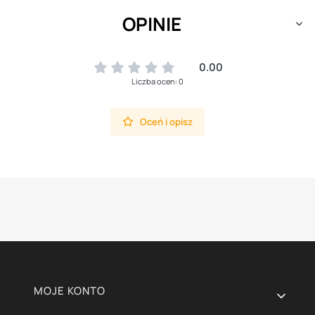
OPINIE
0.00
Liczba ocen: 0
Oceń i opisz
Linki w stopce
MOJE KONTO