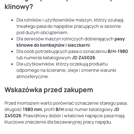
klinowy?
Dla rolników i użytkowników maszyn, którzy szukają
trwałego pasa do napędów pracujących w sezonie
pod dużym obciążeniem.
Dla serwisów maszyn rolniczych dobierających
pasy
klinowe do kombajnów i sieczkarni
.
Dla osób potrzebujących pasa o oznaczeniu
B/H-1980
lub numerze katalogowym
JD Z45026
.
Dla użytkowników, którzy oczekują produktu
odpornego na ścieranie, oleje i zmienne warunki
atmosferyczne.
Wskazówka przed zakupem
Przed montażem warto porównać oznaczenie starego pasa,
długość
1980 mm
, profil
B/H
oraz numer katalogowy
JD
Z45026
. Prawidłowy dobór i właściwe napięcie pasa mają
kluczowe znaczenie dla bezawaryjnej pracy napędu.