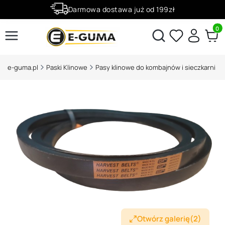
Darmowa dostawa już od 199zł
Rabaty -50% na wybrane produkty
Produ
Otwórz wyszukiwarkę
e-guma.pl
Paski Klinowe
Pasy klinowe do kombajnów i sieczkarni
Otwórz galerię
(2)