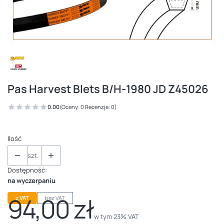
Pas Harvest Blets B/H-1980 JD Z45026
0.00
(Oceny: 0 Recenzje: 0)
Ilość
szt.
Dostępność:
na wyczerpaniu
94,00 zł
z VAT
bez VAT
Cena
w tym 23% VAT
w tym
23%
VAT