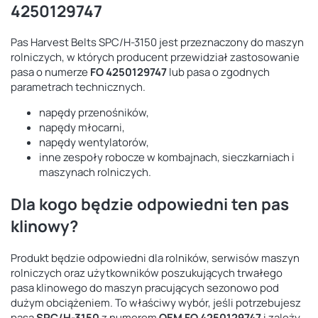
4250129747
Pas Harvest Belts SPC/H-3150 jest przeznaczony do maszyn
rolniczych, w których producent przewidział zastosowanie
pasa o numerze
FO 4250129747
lub pasa o zgodnych
parametrach technicznych.
napędy przenośników,
napędy młocarni,
napędy wentylatorów,
inne zespoły robocze w kombajnach, sieczkarniach i
maszynach rolniczych.
Dla kogo będzie odpowiedni ten pas
klinowy?
Produkt będzie odpowiedni dla rolników, serwisów maszyn
rolniczych oraz użytkowników poszukujących trwałego
pasa klinowego do maszyn pracujących sezonowo pod
dużym obciążeniem. To właściwy wybór, jeśli potrzebujesz
pasa
SPC/H-3150
z numerem
OEM FO 4250129747
i zależy