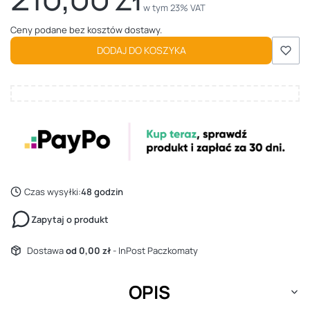
w tym 23% VAT
w tym
23%
VAT
Ceny podane bez kosztów dostawy.
DODAJ DO KOSZYKA
Czas wysyłki:
48 godzin
Zapytaj o produkt
Dostawa
od 0,00 zł
- InPost Paczkomaty
OPIS