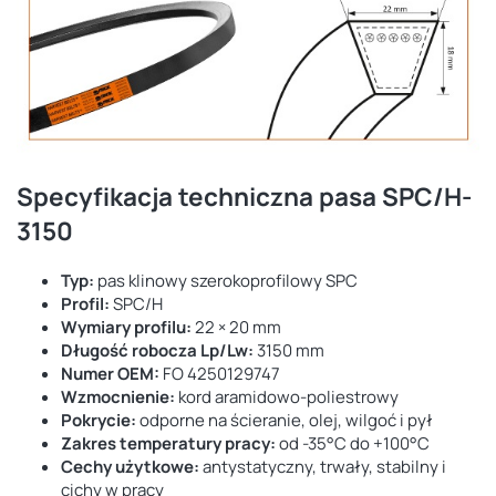
Specyfikacja techniczna pasa SPC/H-
3150
Typ:
pas klinowy szerokoprofilowy SPC
Profil:
SPC/H
Wymiary profilu:
22 × 20 mm
Długość robocza Lp/Lw:
3150 mm
Numer OEM:
FO 4250129747
Wzmocnienie:
kord aramidowo-poliestrowy
Pokrycie:
odporne na ścieranie, olej, wilgoć i pył
Zakres temperatury pracy:
od -35°C do +100°C
Cechy użytkowe:
antystatyczny, trwały, stabilny i
cichy w pracy