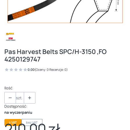
Pas Harvest Belts SPC/H-3150 ,FO
4250129747
0.00
(Oceny: 0 Recenzje: 0)
Ilość
szt.
Dostępność:
na wyczerpaniu
210,00 zł
z VAT
bez VAT
Cena