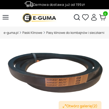
Darmowa dostawa już od 199zł
Rabaty -50% na wybrane produkty
Produ
Otwórz wyszukiwarkę
e-guma.pl
Paski Klinowe
Pasy klinowe do kombajnów i sieczkarni
Otwórz galerię
(2)