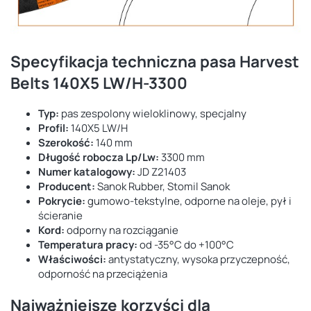
Specyfikacja techniczna pasa Harvest
Belts 140X5 LW/H-3300
Typ:
pas zespolony wieloklinowy, specjalny
Profil:
140X5 LW/H
Szerokość:
140 mm
Długość robocza Lp/Lw:
3300 mm
Numer katalogowy:
JD Z21403
Producent:
Sanok Rubber, Stomil Sanok
Pokrycie:
gumowo-tekstylne, odporne na oleje, pył i
ścieranie
Kord:
odporny na rozciąganie
Temperatura pracy:
od -35°C do +100°C
Właściwości:
antystatyczny, wysoka przyczepność,
odporność na przeciążenia
Najważniejsze korzyści dla