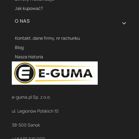
Jak kupować?
O NAS
Kontakt ,dane firmy, nr rachunku
Blog
Nasza historia
e-guma.pl Sp. z o.o.
ul. Legionów Polskich 10
38-500 Sanok
+48 535 610 009