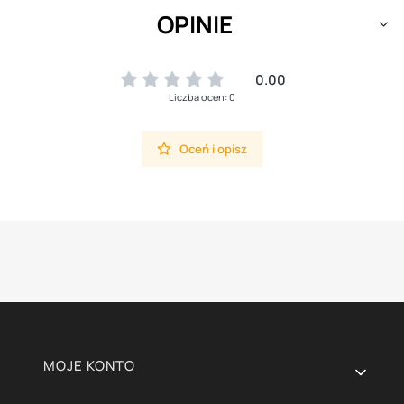
OPINIE
0.00
Liczba ocen: 0
Oceń i opisz
Linki w stopce
MOJE KONTO