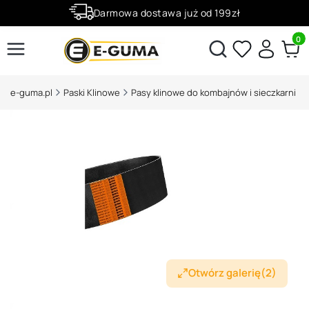
Darmowa dostawa już od 199zł
Rabaty -50% na wybrane produkty
Produ
Otwórz wyszukiwarkę
e-guma.pl
Paski Klinowe
Pasy klinowe do kombajnów i sieczkarni
Otwórz galerię
(2)