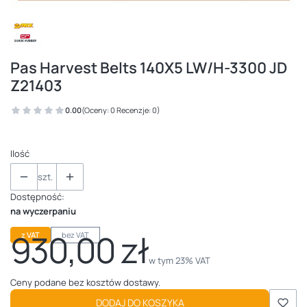
Pas Harvest Belts 140X5 LW/H-3300 JD
Z21403
0.00
(Oceny: 0 Recenzje: 0)
Ilość
szt.
Dostępność:
na wyczerpaniu
930,00 zł
z VAT
bez VAT
Cena
w tym 23% VAT
w tym
23%
VAT
Ceny podane bez kosztów dostawy.
DODAJ DO KOSZYKA