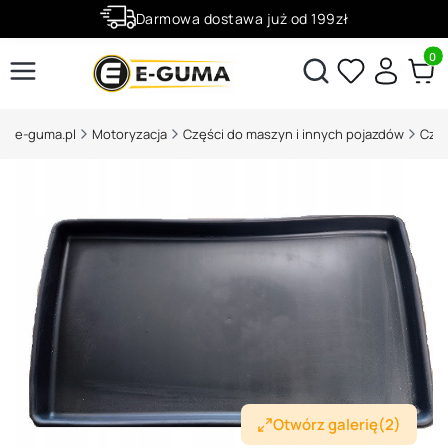
Darmowa dostawa już od 199zł
Rabaty -50% na wybrane produkty
Produ
Otwórz wyszukiwarkę
e-guma.pl
Motoryzacja
Części do maszyn i innych pojazdów
Częś
Otwórz galerię
(2)