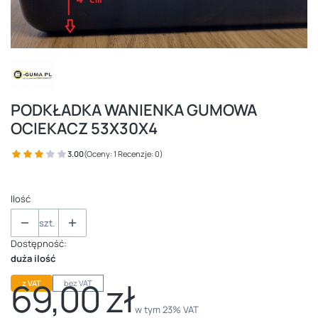
PODKŁADKA WANIENKA GUMOWA
OCIEKACZ 53X30X4
3.00
(Oceny: 1 Recenzje: 0)
Ilość
szt.
Dostępność:
duża ilość
69,00 zł
z VAT
bez VAT
Cena
w tym 23% VAT
w tym
23%
VAT