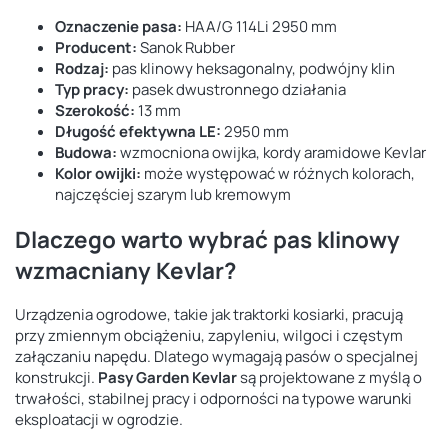
Oznaczenie pasa:
HAA/G 114Li 2950 mm
Producent:
Sanok Rubber
Rodzaj:
pas klinowy heksagonalny, podwójny klin
Typ pracy:
pasek dwustronnego działania
Szerokość:
13 mm
Długość efektywna LE:
2950 mm
Budowa:
wzmocniona owijka, kordy aramidowe Kevlar
Kolor owijki:
może występować w różnych kolorach,
najczęściej szarym lub kremowym
Dlaczego warto wybrać pas klinowy
wzmacniany Kevlar?
Urządzenia ogrodowe, takie jak traktorki kosiarki, pracują
przy zmiennym obciążeniu, zapyleniu, wilgoci i częstym
załączaniu napędu. Dlatego wymagają pasów o specjalnej
konstrukcji.
Pasy Garden Kevlar
są projektowane z myślą o
trwałości, stabilnej pracy i odporności na typowe warunki
eksploatacji w ogrodzie.