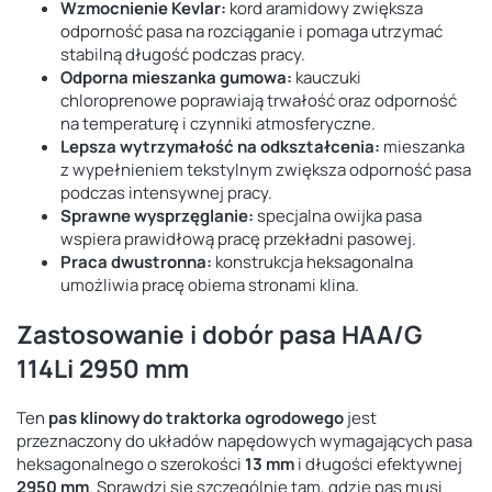
Wzmocnienie Kevlar:
kord aramidowy zwiększa
odporność pasa na rozciąganie i pomaga utrzymać
stabilną długość podczas pracy.
Odporna mieszanka gumowa:
kauczuki
chloroprenowe poprawiają trwałość oraz odporność
na temperaturę i czynniki atmosferyczne.
Lepsza wytrzymałość na odkształcenia:
mieszanka
z wypełnieniem tekstylnym zwiększa odporność pasa
podczas intensywnej pracy.
Sprawne wysprzęglanie:
specjalna owijka pasa
wspiera prawidłową pracę przekładni pasowej.
Praca dwustronna:
konstrukcja heksagonalna
umożliwia pracę obiema stronami klina.
Zastosowanie i dobór pasa HAA/G
114Li 2950 mm
Ten
pas klinowy do traktorka ogrodowego
jest
przeznaczony do układów napędowych wymagających pasa
heksagonalnego o szerokości
13 mm
i długości efektywnej
2950 mm
. Sprawdzi się szczególnie tam, gdzie pas musi