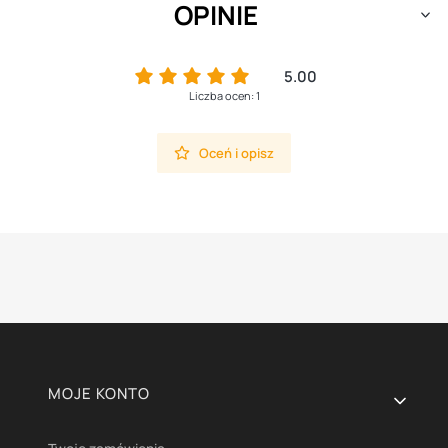
OPINIE
5.00
Liczba ocen: 1
Oceń i opisz
Linki w stopce
MOJE KONTO