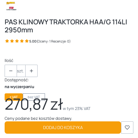
PAS KLINOWY TRAKTORKA HAA/G 114LI
2950mm
5.00
(Oceny: 1 Recenzje: 0)
Ilość
szt.
Dostępność:
na wyczerpaniu
270,87 zł
z VAT
bez VAT
Cena
w tym 23% VAT
w tym
23%
VAT
Ceny podane bez kosztów dostawy.
DODAJ DO KOSZYKA