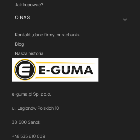
Jak kupować?
O NAS
Kontakt ,dane firmy, nr rachunku
Blog
Nasza historia
e-guma.pl Sp. z o.o.
ul. Legionów Polskich 10
38-500 Sanok
+48 535 610 009