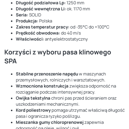
Długość podziałowa Lp:
1250 mm
Długość wewnętrzna Li:
ok. 1170 mm
Seria:
SOLID
Produkcja:
Polska
Zakres temperatur pracy:
od -35°C do +100°C
Prędkość obwodowa:
do 40 m/s
Właściwości:
antyelektrostatyczny
Korzyści z wyboru pasa klinowego
SPA
Stabilne przenoszenie napędu
w maszynach
przemysłowych, rolniczych i warsztatowych.
Wzmocniona konstrukcja
zwiększa odporność na
rozciąganie podczas intensywnej pracy.
Owijka tekstylna
chroni pas przed ścieraniem oraz
uszkodzeniami mechanicznymi.
Kord poliestrowy
pomaga utrzymać właściwą długość
pasa i ogranicza ryzyko poślizgu.
Mieszanka gumy chloroprenowej
zapewnia
odporność na oleje, wilgoć i pył.