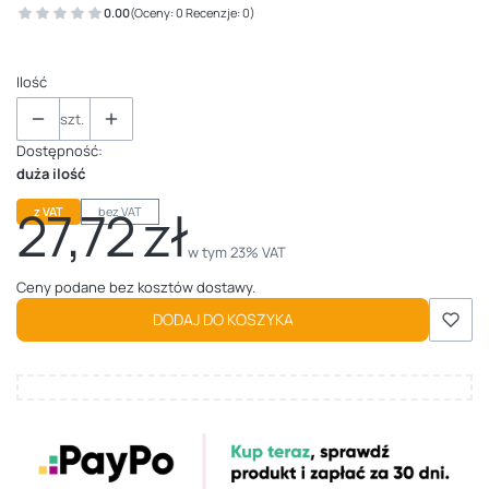
0.00
(Oceny: 0 Recenzje: 0)
Ilość
szt.
Dostępność:
duża ilość
27,72 zł
z VAT
bez VAT
Cena
w tym 23% VAT
w tym
23%
VAT
Ceny podane bez kosztów dostawy.
DODAJ DO KOSZYKA