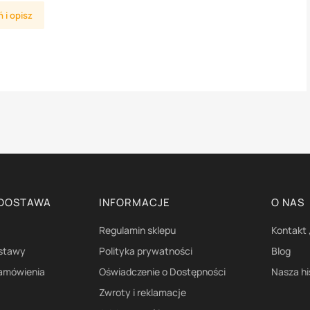
 i opisz
 DOSTAWA
INFORMACJE
O NAS
Regulamin sklepu
Kontakt 
ostawy
Polityka prywatności
Blog
zamówienia
Oświadczenie o Dostępności
Nasza hi
Zwroty i reklamacje