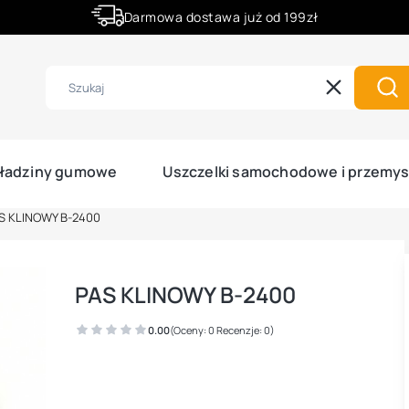
Darmowa dostawa już od 199zł
Rabaty -50% na wybrane produkty
Wyczyść
Szu
ładziny gumowe
Uszczelki samochodowe i przemy
S KLINOWY B-2400
PAS KLINOWY B-2400
0.00
(Oceny: 0 Recenzje: 0)