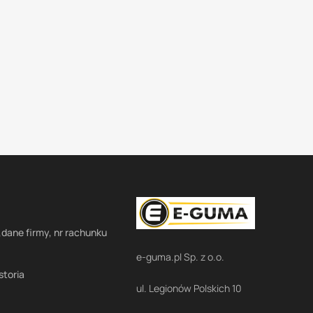
,dane firmy, nr rachunku
e-guma.pl Sp. z o.o.
storia
ul. Legionów Polskich 10