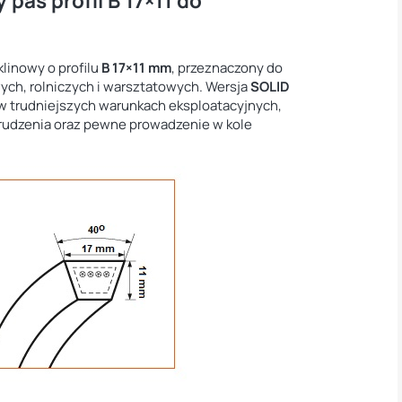
pas profil B 17×11 do
klinowy o profilu
B 17×11 mm
, przeznaczony do
h, rolniczych i warsztatowych. Wersja
SOLID
 w trudniejszych warunkach eksploatacyjnych,
brudzenia oraz pewne prowadzenie w kole