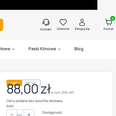
Produk
kaj
Ulubione
Zaloguj się
Koszyk
Kontakt
słowe
Paski Klinowe
Blog
88,00 zł
z VAT
bez VAT
Cena
w tym 23% VAT
w tym
23%
VAT
Ceny podane bez kosztów dostawy.
Ilość
Dostępność:
szt.