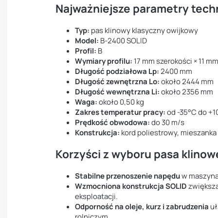
Najważniejsze parametry tech
Typ:
pas klinowy klasyczny owijkowy
Model:
B-2400 SOLID
Profil:
B
Wymiary profilu:
17 mm szerokości × 11 m
Długość podziałowa Lp:
2400 mm
Długość zewnętrzna Lo:
około 2444 mm
Długość wewnętrzna Li:
około 2356 mm
Waga:
około 0,50 kg
Zakres temperatur pracy:
od -35°C do +
Prędkość obwodowa:
do 30 m/s
Konstrukcja:
kord poliestrowy, mieszanka
Korzyści z wyboru pasa klinow
Stabilne przenoszenie napędu
w maszynac
Wzmocniona konstrukcja SOLID
zwiększa
eksploatacji.
Odporność na oleje, kurz i zabrudzenia
uł
rolniczym.