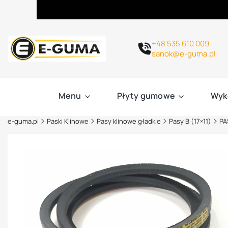
+48 535 610 009
sanok@e-guma.pl
Menu
Płyty gumowe
Wyk
e-guma.pl
Paski Klinowe
Pasy klinowe gładkie
Pasy B (17×11)
PA