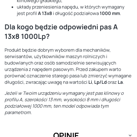
klinowego gładkiego,
układy przeniesienia napędu, w których wymagany
jest profil
A 13x8
i długość podziałowa
1000 mm
.
Dla kogo będzie odpowiedni pas A
13x8 1000Lp?
Produkt będzie dobrym wyborem dla mechaników,
serwisantów, użytkowników maszyn rolniczych i
budowlanych oraz osób samodzielnie serwisujących
urządzenia z napędem pasowym. Przed zakupem warto
porównać oznaczenie starego pasa lub zmierzyć wymagane
długości, zwracając uwagę na wartości
Li
,
Lp/Ld
oraz
La
.
Jeżeli w Twoim urządzeniu wymagany jest pas klinowy o
profilu A, szerokości 13 mm, wysokości 8 mm i długości
podziałowej 1000 mm, ten model odpowiada tym
parametrom.
OPINIE