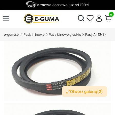
Darmowa dostawa już od 199zł
Rabaty -50% na wybrane produkty
Produ
Otwórz wyszukiwarkę
e-guma.pl
Paski Klinowe
Pasy klinowe gładkie
Pasy A (13×8)
Otwórz galerię
(2)