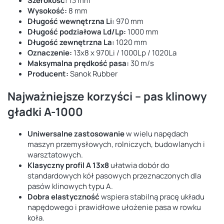
Szerokość:
13 mm
Wysokość:
8 mm
Długość wewnętrzna Li:
970 mm
Długość podziałowa Ld/Lp:
1000 mm
Długość zewnętrzna La:
1020 mm
Oznaczenie:
13x8 x 970Li / 1000Lp / 1020La
Maksymalna prędkość pasa:
30 m/s
Producent:
Sanok Rubber
Najważniejsze korzyści – pas klinowy
gładki A-1000
Uniwersalne zastosowanie
w wielu napędach
maszyn przemysłowych, rolniczych, budowlanych i
warsztatowych.
Klasyczny profil A 13x8
ułatwia dobór do
standardowych kół pasowych przeznaczonych dla
pasów klinowych typu A.
Dobra elastyczność
wspiera stabilną pracę układu
napędowego i prawidłowe ułożenie pasa w rowku
koła.