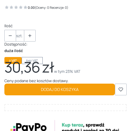
0.00
(Oceny: 0 Recenzje: 0)
Ilość
szt.
Dostępność:
duża ilość
30,36 zł
z VAT
bez VAT
Cena
w tym 23% VAT
w tym
23%
VAT
Ceny podane bez kosztów dostawy.
DODAJ DO KOSZYKA